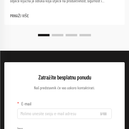
odjeće ključna je odluka koja utječe na produktivnost, sigurnost i
zadovoljstvo zaposlenih na poslu. Kvalitetna radna odjeća djeluje kao
zaštitna barijera, omogućujući ujedno optimalne performanse...
PRIKAŽI VIŠE
Zatražite besplatnu ponudu
Naš predstavnik će vas uskoro kontaktirati.
E-mail
0/100