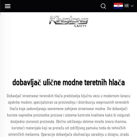
HR
dobavljač ulične modne teretnih hlača
Dobavljač streetwear terenskih hlača predstavlja ključnu vezu u modernom lanacu
opskrbe modom, specijaliziran za proizvodnju i distribuciju sveprisutnih terenskih
hlača koje zadovoljavaju savremene zahtjeve streetwear modne. Ovi dobavljači
koriste napredne proizvodne procese i sisteme kontrole kvalitete kako bi osigurali
dosljedno izvrsnost proizvoda. Obično održavaju obimne mreže izvora tkanina,
koristeći materijale koji se protežu od izdržljivog pamuka tvida do tehničkih
sintetičkih mešavina. Operacije dobavljača obuhvaćaju saradnju u dizajnu, izradu