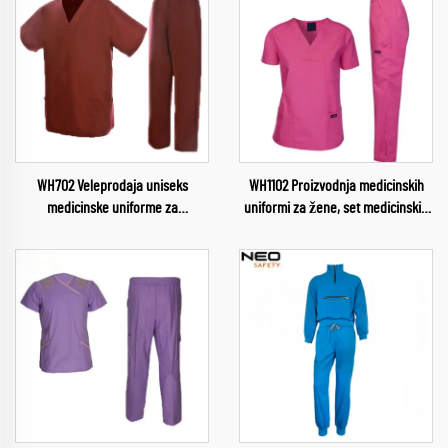
WH702 Veleprodaja uniseks
WH1102 Proizvodnja medicinskih
medicinske uniforme za
uniformi za žene, set medicinskih
medicinske sestre i liječnike s
hlača, medicinske uniforme za
prilagođenim logotipom, potpuna
sestre, zdravstvene usluge,
sublimacija, kratkog rukava,
ženske uniforme, medicinske
kombinezoni proizvedeni u Kini
hlače veleprodaja