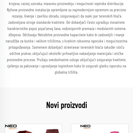
krojeva, razvoj uzoraka, masovnu proizvodnju i mogućnosti svjetske distribucije.
Njihove proizvodne instalacije opremljene su najmodernijom opremom za precizno
rezanje, šivenje i završnu obradu, osiguravajući da svaki par terenskih hlača
zadovoljava stroge standarde kvalitete. Ovi dobavljači često ugrađuju inovativne
karakteristike poput pojačanog šava, vodootpornih premaza i modularnih sistema
džepova. Održavaju fleksibilne proizvodne kapacitete kako bi zadovoljili i manje
narudžbe za butike i velikim tržištima, s kratkim rokovima isporuke i mogućnostima
prilagođavanja. Savremeni dobavljači streetwear terenskih hlača također ističu
održive prakse, uključujući ekološki prihvatljivo nabavljanje materijala i etičke
proizvodne procese. Pružaju sveobuhvatne usluge uključujući osiguranje kvalitete,
rješenja za pakovanje i upravljanje logistikom kako bi osigurali glatku isporuku na
globalna tržišta.
Novi proizvodi