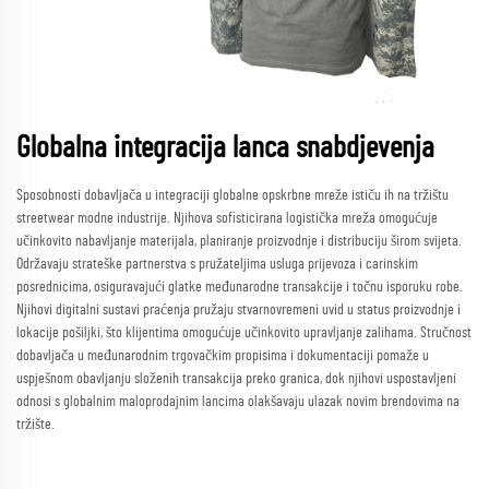
Globalna integracija lanca snabdjevenja
Sposobnosti dobavljača u integraciji globalne opskrbne mreže ističu ih na tržištu
streetwear modne industrije. Njihova sofisticirana logistička mreža omogućuje
učinkovito nabavljanje materijala, planiranje proizvodnje i distribuciju širom svijeta.
Održavaju strateške partnerstva s pružateljima usluga prijevoza i carinskim
posrednicima, osiguravajući glatke međunarodne transakcije i točnu isporuku robe.
Njihovi digitalni sustavi praćenja pružaju stvarnovremeni uvid u status proizvodnje i
lokacije pošiljki, što klijentima omogućuje učinkovito upravljanje zalihama. Stručnost
dobavljača u međunarodnim trgovačkim propisima i dokumentaciji pomaže u
uspješnom obavljanju složenih transakcija preko granica, dok njihovi uspostavljeni
odnosi s globalnim maloprodajnim lancima olakšavaju ulazak novim brendovima na
tržište.