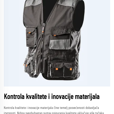
Kontrola kvalitete i inovacije materijala
Kontrola kvalitete i inovacije materijala čine temelj posvećenosti dobavljača
izvrsnosti. Njihov sveobuhvatan sustav osiguranja kvalitete uključuje više točaka