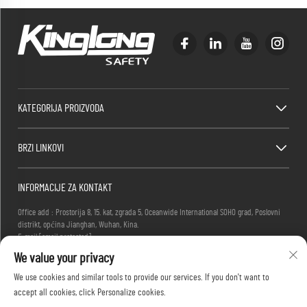
KATEGORIJA PROIZVODA
BRZI LINKOVI
INFORMACIJE ZA KONTAKT
Office add : Prostorija 8, 15. kat, zgrada 5, Oceanwide International SOHO grad, Poslovni
distrikt, općina Jianghan, Wuhan, Kina.
E-mail:
[email protected]
-Tel.
+86-27-83884677
We value your privacy
We use cookies and similar tools to provide our services. If you don't want to
accept all cookies, click Personalize cookies.
Autorska prava © 2025 KINGLONG PROTECTIVE PRODUCTS (HUBEI) CO., LTD. Sva prava