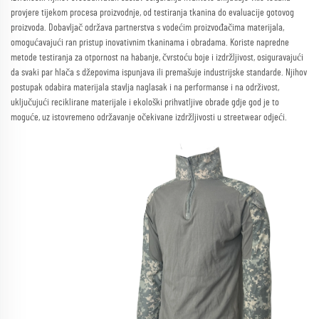
provjere tijekom procesa proizvodnje, od testiranja tkanina do evaluacije gotovog
proizvoda. Dobavljač održava partnerstva s vodećim proizvođačima materijala,
omogućavajući ran pristup inovativnim tkaninama i obradama. Koriste napredne
metode testiranja za otpornost na habanje, čvrstoću boje i izdržljivost, osiguravajući
da svaki par hlača s džepovima ispunjava ili premašuje industrijske standarde. Njihov
postupak odabira materijala stavlja naglasak i na performanse i na održivost,
uključujući reciklirane materijale i ekološki prihvatljive obrade gdje god je to
moguće, uz istovremeno održavanje očekivane izdržljivosti u streetwear odjeći.