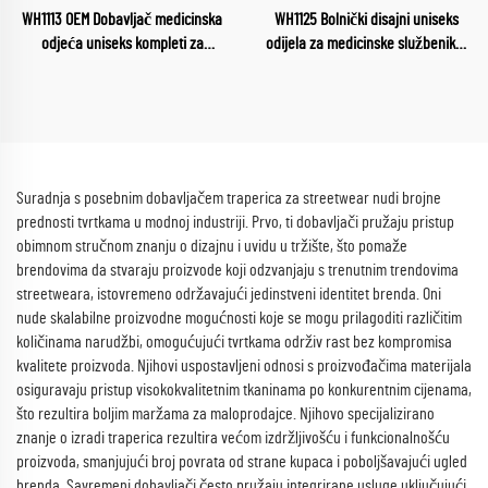
WH1113 OEM Dobavljač medicinska
WH1125 Bolnički disajni uniseks
odjeća uniseks kompleti za
odijela za medicinske službenike,
higijenu veleprodaja medicinske
radne uniforme s okruglim
sestre zdravstvena služba ženska
izrezom, kompleti bolničkih radnih
odjeća mekani i udobni setovi za
odijela
higijenu
Suradnja s posebnim dobavljačem traperica za streetwear nudi brojne
prednosti tvrtkama u modnoj industriji. Prvo, ti dobavljači pružaju pristup
obimnom stručnom znanju o dizajnu i uvidu u tržište, što pomaže
brendovima da stvaraju proizvode koji odzvanjaju s trenutnim trendovima
streetweara, istovremeno održavajući jedinstveni identitet brenda. Oni
nude skalabilne proizvodne mogućnosti koje se mogu prilagoditi različitim
količinama narudžbi, omogućujući tvrtkama održiv rast bez kompromisa
kvalitete proizvoda. Njihovi uspostavljeni odnosi s proizvođačima materijala
osiguravaju pristup visokokvalitetnim tkaninama po konkurentnim cijenama,
što rezultira boljim maržama za maloprodajce. Njihovo specijalizirano
znanje o izradi traperica rezultira većom izdržljivošću i funkcionalnošću
proizvoda, smanjujući broj povrata od strane kupaca i poboljšavajući ugled
brenda. Savremeni dobavljači često pružaju integrirane usluge uključujući