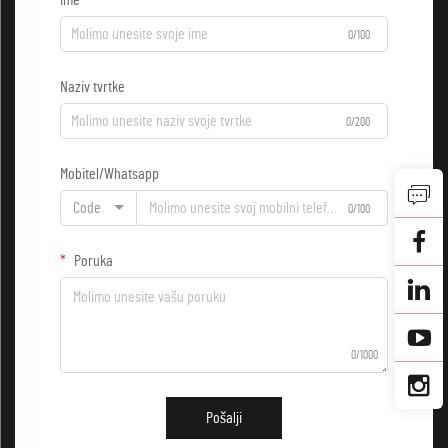
Ime
0/100
Naziv tvrtke
0/200
Mobitel/Whatsapp
Code
0/100
Poruka
0/1000
Pošalji