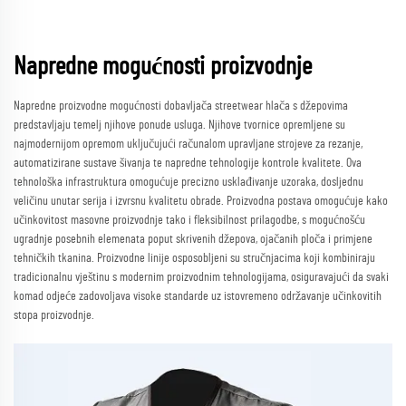
Napredne mogućnosti proizvodnje
Napredne proizvodne mogućnosti dobavljača streetwear hlača s džepovima
predstavljaju temelj njihove ponude usluga. Njihove tvornice opremljene su
najmodernijom opremom uključujući računalom upravljane strojeve za rezanje,
automatizirane sustave šivanja te napredne tehnologije kontrole kvalitete. Ova
tehnološka infrastruktura omogućuje precizno usklađivanje uzoraka, dosljednu
veličinu unutar serija i izvrsnu kvalitetu obrade. Proizvodna postava omogućuje kako
učinkovitost masovne proizvodnje tako i fleksibilnost prilagodbe, s mogućnošću
ugradnje posebnih elemenata poput skrivenih džepova, ojačanih ploča i primjene
tehničkih tkanina. Proizvodne linije osposobljeni su stručnjacima koji kombiniraju
tradicionalnu vještinu s modernim proizvodnim tehnologijama, osiguravajući da svaki
komad odjeće zadovoljava visoke standarde uz istovremeno održavanje učinkovitih
stopa proizvodnje.