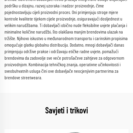
podršku u dizajnu, razvoj uzoraka i nadzor proizvodnje, čime
pojednostavljuju cijeli proizvodni proces. Oni primjenjuju stroge mjere
kontrole kvalitete tijekom cijele proizvodnje, osiguravajući dosljednost u
velikim narudžbama. Ti dobavljači obično nude fleksibilne uvjete plaćanja i
minimalne količine narudžbi, što olakšava manjim brendovima ulazak na
tržište. Njihovo iskustvo u međunarodnom transportu i carinskim propisima
omogućuje glatku globalnu distribuciju. Dodatno, mnogi dobavljači danas
primjenjuju održive prakse i održavaju etičke radne uvjete, pomažući
brendovima da zadovolje sve veće potrošačeve zahtjeve za odgovornom
proizvodnjom. Kombinacija tehničkog znanja, operativne učinkovitosti i
sveobuhvatnih usluga čini ove dobavljače neocjenjivim partnerima za
brendove streetweara.
Savjeti i trikovi