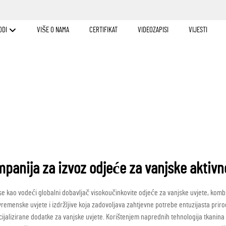
ODI
VIŠE O NAMA
CERTIFIKAT
VIDEOZAPISI
VIJESTI
panija za izvoz odjeće za vanjske aktivn
se kao vodeći globalni dobavljač visokoučinkovite odjeće za vanjske uvjete, kombi
a vremenske uvjete i izdržljive koja zadovoljava zahtjevne potrebe entuzijasta pri
ijalizirane dodatke za vanjske uvjete. Korištenjem naprednih tehnologija tkanina