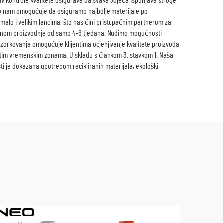
tav kontrole kvalitete osigurava da svaka odjeća ispunjava stroge
o nam omogućuje da osiguramo najbolje materijale po
malo i velikim lancima, što nas čini pristupačnim partnerom za
emenom proizvodnje od samo 4-6 tjedana. Nudimo mogućnosti
uzorkovanja omogućuje klijentima ocjenjivanje kvalitete proizvoda
ičitim vremenskim zonama. U skladu s člankom 3. stavkom 1. Naša
i je dokazana upotrebom recikliranih materijala, ekološki