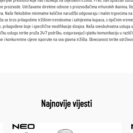
vjerljive prednosti koje nas razlikuju na svjetskom tržištu. Prvo, naš opsežan sus
 proizvode. Udržavamo direktne odnose s proizvođačima vrhunskih tkanina, št
. Naše fleksibilne minimalne količine narudžbi odgovaraju i malim trgovcima na 
 da se brzo prilagodimo tržišnim trendovima i zahtjevima kupaca, s tipičnim vr
e, prilagođene boje i specifične modifikacije dizajna. Naša sveobuhvatna usluga 
sničku uslugu tvrtke pruža 24/7 podršku, osiguravajući glatku komunikaciju u razl
i konkurentne cijene isporuke na sva glavna tržišta. Obvezanost tvrtke održivost
Najnovije vijesti