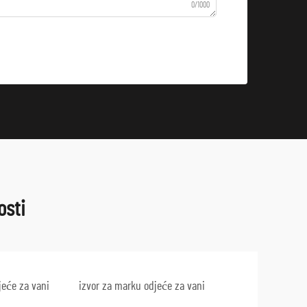
0/1000
osti
jeće za vani
izvor za marku odjeće za vani