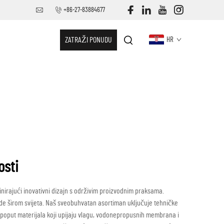
+86-27-83884677
ZATRAŽI PONUDU
HR
osti
nirajući inovativni dizajn s održivim proizvodnim praksama.
rode širom svijeta. Naš sveobuhvatan asortiman uključuje tehničke
 poput materijala koji upijaju vlagu, vodonepropusnih membrana i