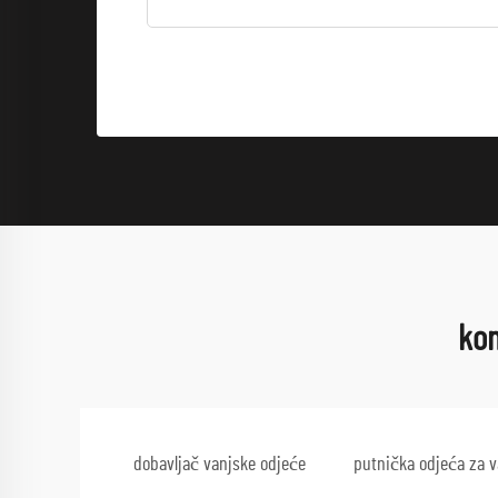
kom
dobavljač vanjske odjeće
putnička odjeća za v