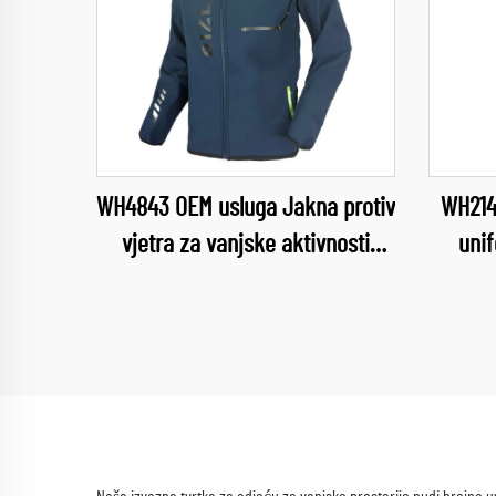
WH4843 OEM usluga Jakna protiv
WH214
vjetra za vanjske aktivnosti
uni
Softshell kampaerska i
kuhi
planinarska odjeća Softshell
odje
jakna za muškarce s odvojivim
prehra
kapuljačom