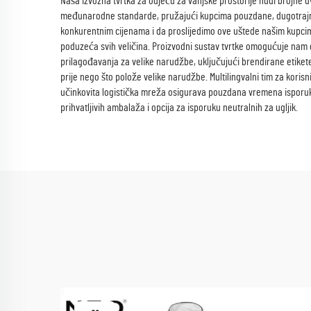
Naša izvozna tvrtka za odjeću za vanjske prostorije nudi brojne u
međunarodne standarde, pružajući kupcima pouzdane, dugotrajne
konkurentnim cijenama i da proslijedimo ove uštede našim kupcima
poduzeća svih veličina. Proizvodni sustav tvrtke omogućuje nam
prilagođavanja za velike narudžbe, uključujući brendirane etiket
prije nego što polože velike narudžbe. Multilingvalni tim za kori
učinkovita logistička mreža osigurava pouzdana vremena isporuke 
prihvatljivih ambalaža i opcija za isporuku neutralnih za ugljik.