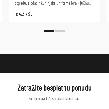
pogledu, a odabir kuhinjske uniforme igra ključnu
ulogu u održavanju sigurnosti i operativne
PRIKAŽI VIŠE
učinkovitosti. Dobro dizajnirana kuhinjska uniforma
služi kao više od samo odjeće — ona predstavlja p...
Zatražite besplatnu ponudu
Naš predstavnik će vas uskoro kontaktirati.