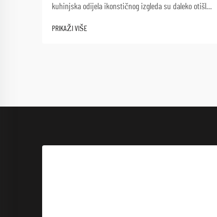
kuhinjska odijela ikonstičnog izgleda su daleko otišla
od svog nastanka u kasnom 19. stoljeću. Ono što je
PRIKAŽI VIŠE
započelo kao praktično rješenje za demonstraciju
čistoće u profesionalnim kuhinjama razvilo se u ...