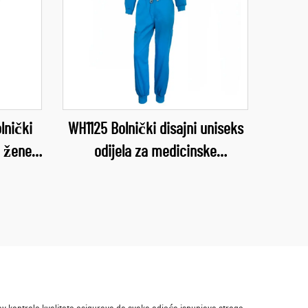
lnički
WH1125 Bolnički disajni uniseks
i žene,
odijela za medicinske
forma s
službenike, radne uniforme s
cinska
okruglim izrezom, kompleti
e
bolničkih radnih odijela