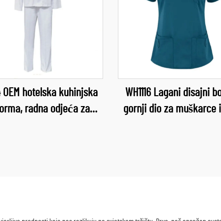
 OEM hotelska kuhinjska
WH1116 Lagani disajni bo
forma, radna odjeća za
gornji dio za muškarce 
nju, odjeća za kuhanje,
vodootporna tkanina, uni
ća za šefove kuhinje za
okruglim izrezom, medi
mbenu industriju, odjeća
uniforma za sestr
za restorane