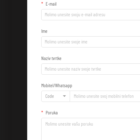
E-mail
Ime
Naziv tvrtke
Mobitel/Whatsapp
Code
Poruka