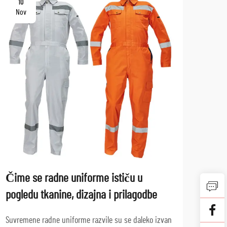
10
10
Nov
No
Čime se radne uniforme ističu u
Istr
pogledu tkanine, dizajna i prilagodbe
su v
Suvremene radne uniforme razvile su se daleko izvan
Profe