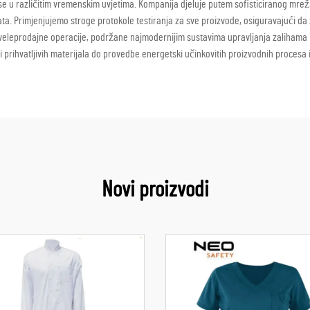
e u različitim vremenskim uvjetima. Kompanija djeluje putem sofisticiranog mrež
ata. Primjenjujemo stroge protokole testiranja za sve proizvode, osiguravajući d
 veleprodajne operacije, podržane najmodernijim sustavima upravljanja zalihama i
 prihvatljivih materijala do provedbe energetski učinkovitih proizvodnih procesa i
Novi proizvodi