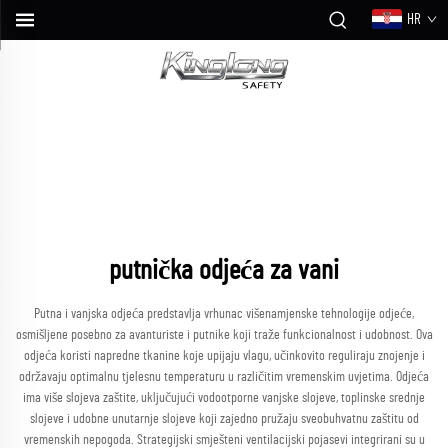
HR
putnička odjeća za vani
Putna i vanjska odjeća predstavlja vrhunac višenamjenske tehnologije odjeće,
osmišljene posebno za avanturiste i putnike koji traže funkcionalnost i udobnost. Ova
odjeća koristi napredne tkanine koje upijaju vlagu, učinkovito reguliraju znojenje i
održavaju optimalnu tjelesnu temperaturu u različitim vremenskim uvjetima. Odjeća
ima više slojeva zaštite, uključujući vodootporne vanjske slojeve, toplinske srednje
slojeve i udobne unutarnje slojeve koji zajedno pružaju sveobuhvatnu zaštitu od
vremenskih nepogoda. Strategijski smješteni ventilacijski pojasevi integrirani su u