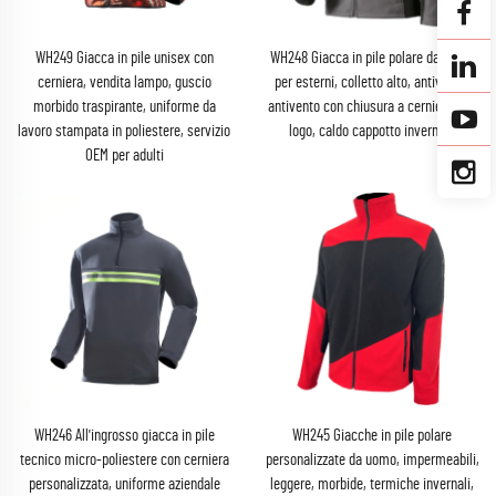
WH249 Giacca in pile unisex con
WH248 Giacca in pile polare da uomo
cerniera, vendita lampo, guscio
per esterni, colletto alto, antivento,
morbido traspirante, uniforme da
antivento con chiusura a cerniera con
lavoro stampata in poliestere, servizio
logo, caldo cappotto invernale
OEM per adulti
WH246 All'ingrosso giacca in pile
WH245 Giacche in pile polare
tecnico micro-poliestere con cerniera
personalizzate da uomo, impermeabili,
personalizzata, uniforme aziendale
leggere, morbide, termiche invernali,