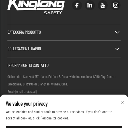
CATEGORIA PRODOTTO
COLLEGAMENTI RAPIDI
INFORMAZIONI DI CONTATTO
Office add : Stanza 8, 15° piano, Edificio 5, Oceanwide International SOHO City, Centro
Direzionale, Distretto di Jianghan, Wuhan, Cina.
Email:
[email protected]
Tel.:
+86-27-83884677
We value your privacy
We use cookies and similar tools to provide our services. If you don't want to
accept all cookies, click Personalize cookies.
Diritti d'autore © 2026 KINGLONG PROTECTIVE PRODUCTS (HUBEI) CO., LTD. Tutti i diritti
riservati -
Informativa sulla privacy