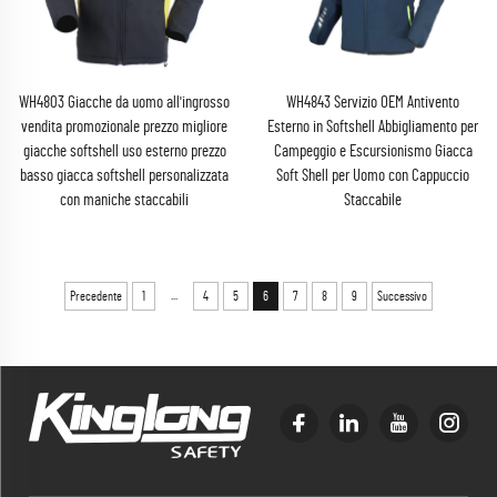
WH4803 Giacche da uomo all'ingrosso
WH4843 Servizio OEM Antivento
vendita promozionale prezzo migliore
Esterno in Softshell Abbigliamento per
giacche softshell uso esterno prezzo
Campeggio e Escursionismo Giacca
basso giacca softshell personalizzata
Soft Shell per Uomo con Cappuccio
con maniche staccabili
Staccabile
...
Precedente
1
4
5
6
7
8
9
Successivo