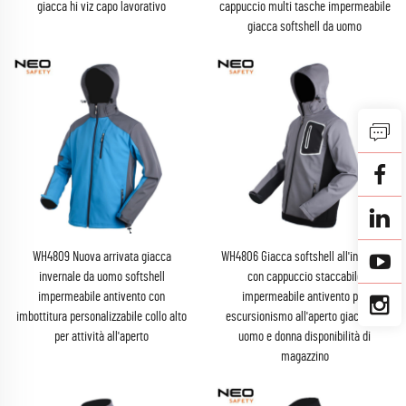
giacca hi viz capo lavorativo
cappuccio multi tasche impermeabile
giacca softshell da uomo
WH4809 Nuova arrivata giacca
WH4806 Giacca softshell all'ingrosso
invernale da uomo softshell
con cappuccio staccabile
impermeabile antivento con
impermeabile antivento per
imbottitura personalizzabile collo alto
escursionismo all'aperto giacca da
per attività all'aperto
uomo e donna disponibilità di
magazzino