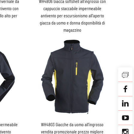
nvernale da
WH4806 Giacca softshell all'ingrosso con
tivento con
cappuccio staccabile impermeabile
lo alto per
antivento per escursionismo all'aperto
giacca da uomo e donna disponibilità di
magazzino
mpermeabile
WH4803 Giacche da uomo all'ingrosso
tivento
vendita promozionale prezzo migliore