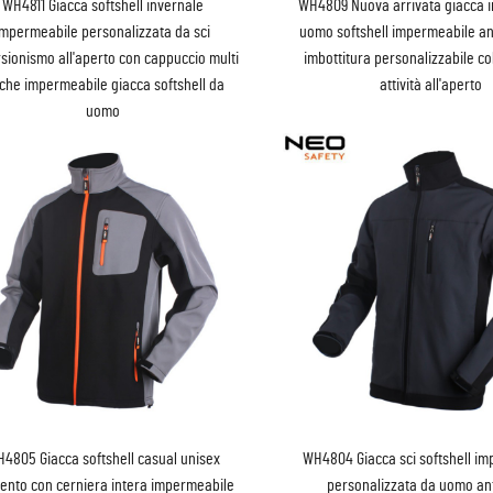
WH4811 Giacca softshell invernale
WH4809 Nuova arrivata giacca i
impermeabile personalizzata da sci
uomo softshell impermeabile an
sionismo all'aperto con cappuccio multi
imbottitura personalizzabile col
che impermeabile giacca softshell da
attività all'aperto
uomo
4805 Giacca softshell casual unisex
WH4804 Giacca sci softshell i
vento con cerniera intera impermeabile
personalizzata da uomo an