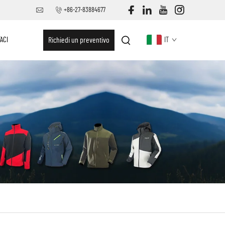
+86-27-83884677
ACI
Richiedi un preventivo
IT