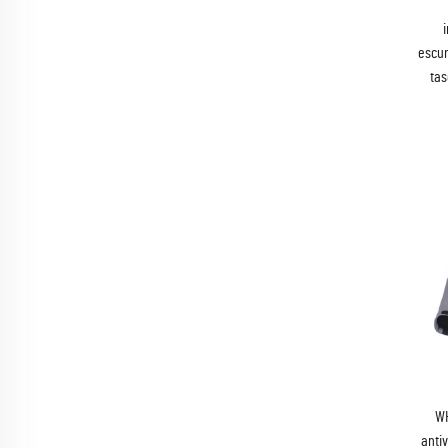
escur
tas
WH
anti