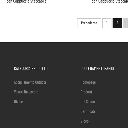
con Cappuccio Staccabile
con Cappuccio Staccab
Precedente
1
2
CATEGORIA PRODOTTO
COLLEGAMENTI RAPIDI
Abbigliamento Outdoor
Homepage
Vestiti Da Lavoro
Prodotti
Divise
Chi Siamo
Certificati
Video