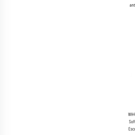
ant
WH4
Sof
Esc