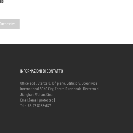
ile
Successivo
INFORMAZIONI DI CONTATTO
Office add : Stanza 8, 15° piano, Edificio 5, Oceanwide
International SOHO City, Centro Direzionale, Distretto di
Jianghan, Wuhan, Cina.
Email:
[email protected]
Tel.:
+86-27-83884677