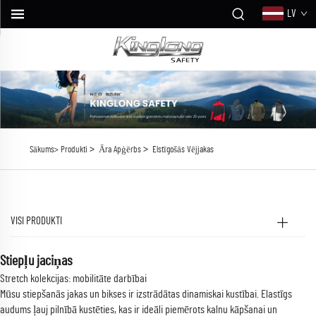
LV
>
>
Sākums>
Produkti
Āra Apģērbs
Elstīgošās Vējjakas
VISI PRODUKTI
Stiepļu jaciņas
Stretch kolekcijas: mobilitāte darbībai
Mūsu stiepšanās jakas un bikses ir izstrādātas dinamiskai kustībai. Elastīgs
audums ļauj pilnībā kustēties, kas ir ideāli piemērots kalnu kāpšanai un