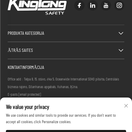
PRODUKTA KATEGORIJA
ĀTRĀS SAITES
KONTAKTINFORMĀCIJA
Office add : Telpa 8, 15. stāvs, ēka 5, Oceanwide International SOHO pilsēta, Centrālais
biznesa rajons, Džanhanas apgabals, Vuhanas, Ķīna.
E-pasts:
[email protected]
Tālrunis:
+86-27-83884677
We value your privacy
We use cookies and similar tools to provide our services. If you don't want to
accept all cookies, click Personalize cookies.
Autortiesības © 2026 KINGLONG PROTECTIVE PRODUCTS (HUBEI) CO., LTD. Visas tiesības
rezervētas -
Konfidencialitātes politika