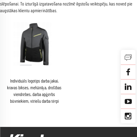
slēpošanai. To izturīgā izgatavošana nozīmē ilgstošu veiktspēju, kas noved pie
augstākas klientu apmierinātības.
Individuāls logotips darba jakai,
kravas bikses, mehāniķa, drošības
viendrēbes, darba apģērbs
būvniekiem, vīriešu darba tērpi