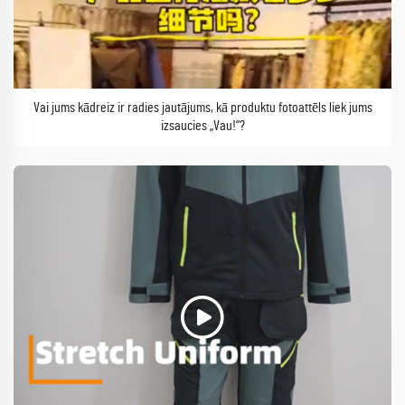
Vai jums kādreiz ir radies jautājums, kā produktu fotoattēls liek jums
izsaucies „Vau!“?