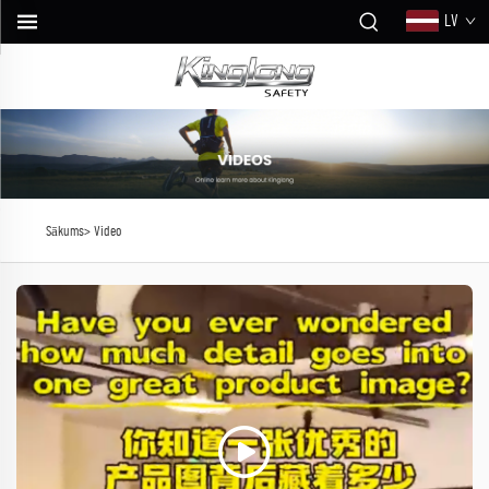
LV
Sākums>
Video