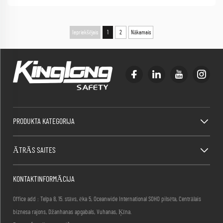
Iepriekšējais
1
2
Nākamais
PRODUKTA KATEGORIJA
ĀTRĀS SAITES
KONTAKTINFORMĀCIJA
Office add : Telpa 8, 15. stāvs, ēka 5, Oceanwide International SOHO pilsēta, Centrālais
biznesa rajons, Džanhanas apgabals, Vuhanas, Ķīna.