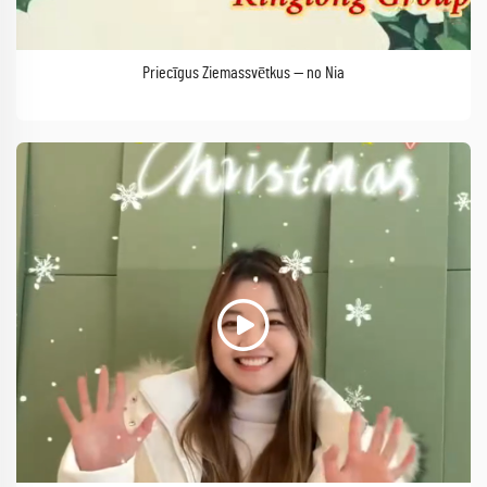
Priecīgus Ziemassvētkus — no Nia