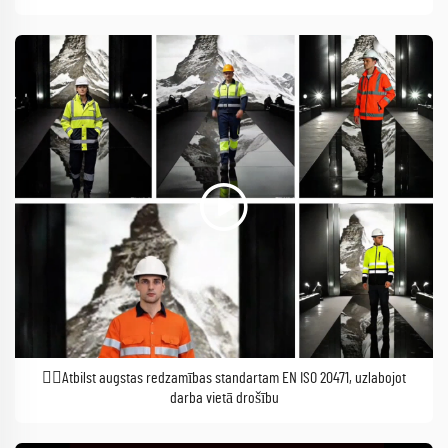
👷‍♂️Atbilst augstas redzamības standartam EN ISO 20471, uzlabojot
darba vietā drošību