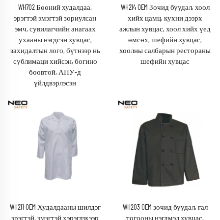
WH702 Бөөний худалдаа,
WH214 OEM Зочид буудал, хоол
эрэгтэй эмэгтэй зориулсан
хийх цамц, кухни дээрх
эмч, сувилагчийн анагаах
ажлын хувцас, хоол хийх үед
ухааны нэгдсэн хувцас,
өмсөх, шефийн хувцас,
захидалтын лого, бүтнээр нь
хоолны салбарын рестораны
сублимаци хийсэн, богино
шефийн хувцас
боовтой, АНУ-д
үйлдвэрлэсэн
WH211 OEM Худалдааны шилдэг
WH203 OEM зочид буудал, гал
эрэгтэй, эмэгтэй хэрэглэхээр
тогооны нэгдмэл хувцас,