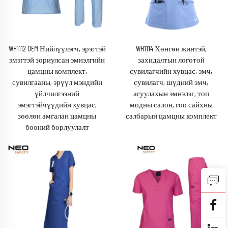
WH1112 OEM Нийлүүлэгч, эрэгтэй
WH1114 Хөнгөн жинтэй,
эмэгтэй зориулсан эмнэлгийн
захидалтын логотой
цамцны комплект,
сувилагчийн хувцас, эмч,
сувилгааны, эрүүл мэндийн
сувилагч, шүдний эмч,
үйлчилгээний
агуулахын эмнэлэг, топ
эмэгтэйчүүдийн хувцас,
модны салон, гоо сайхны
зөөлөн амгалан цамцны
салбарын цамцны комплект
бөөний борлуулалт