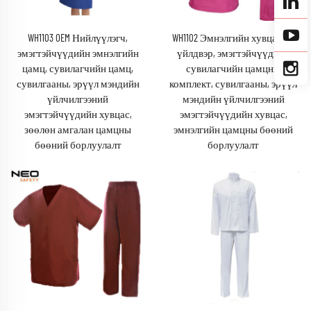
WH1103 OEM Нийлүүлэгч,
WH1102 Эмнэлгийн хувцасны
эмэгтэйчүүдийн эмнэлгийн
үйлдвэр, эмэгтэйчүүдийн
цамц, сувилагчийн цамц,
сувилагчийн цамцны
сувилгааны, эрүүл мэндийн
комплект, сувилгааны, эрүүл
үйлчилгээний
мэндийн үйлчилгээний
эмэгтэйчүүдийн хувцас,
эмэгтэйчүүдийн хувцас,
зөөлөн амгалан цамцны
эмнэлгийн цамцны бөөний
бөөний борлуулалт
борлуулалт