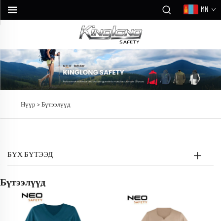
MN
Нүүр >
Бүтээлүүд
БҮХ БҮТЭЭД
Бүтээлүүд