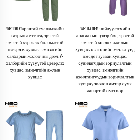
WH1106 Яаралтай тусламжийн
WH1113 OEM нийлүүлэгчийн
газрын амтгагч, эрэгтэй
анагаахын цэвэр бөс, эрэгтэй
эмэгтэй хэрэглэх боломжтой
эмэгтэй хослох ажилын
цэвэрлэх хувцас, эмнэлгийн
хувцас, өвчтөнийг эмчлэх үед
салбарын жолоочны дээл, V-
өмсдөг зузаан хувцас,
хэлбэрийн хүзүүтэй цэвэрлэх
сувилагчдын зориулалтын
хувцас, эмнэлгийн ажлын
хувцас, эмнэлгийн
хувцас
ажилтангуудын зориулалтын
хувцас, зөөлөн амтар суух
чанартай өмсгөөр