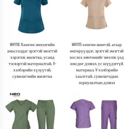
WH1116 Хөнгөн эмнэлгийн
WH1115 хөнгөн жинтэй, агаар
амьсгалдаг эрэгтэй эмэгтэй
өнгөрүүлдэг, эрэгтэй эмэгтэй
хэрэглэх жилетка, усанд
хослох өвчтөнийг эмчлэх үед
тэсвэртэй материалтай, V-
өмсдөг дээвэл, ус шүүдэггүй
хэлбэрийн хүзүүтэй,
материал, V-хэлбэрийн
сувилагчийн жилетка
хаалттай, сувилагчдын
зориулалтын дээвэл