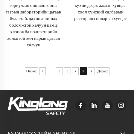
зориулсан оношлогооны
кухни дээрх ажлын хувцас,
газрын лабораторийн цагаан
хоол хүнсний салбарын
будагтай, дахин ашиглах
рестораны поварын хувцас
боломжтой халуун цамц,
хлопок ба полиэстерийн
хольцтой эмч нарын цагаан
халуун
...
Өмнөх
1
5
6
7
8
9
Дараах
БҮТЭЭДСҮҮДИЙН АНГИЛАЛ