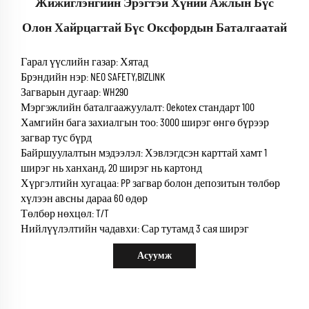
Жижиглэнгийн Эрэгтэй Хүний Ажлын Бүс
Олон Хайрцагтай Бүс Оксфордын Баталгаатай
Гарал үүслийн газар: Хятад
Брэндийн нэр: NEO SAFETY,BIZLINK
Загварын дугаар: WH290
Мэргэжлийн баталгаажуулалт: Oekotex стандарт 100
Хамгийн бага захиалгын тоо: 3000 ширэг өнгө бүрээр
загвар тус бүрд
Байршуулалтын мэдээлэл: Хэвлэгдсэн карттай хамт 1
ширэг нь ханханд, 20 ширэг нь картонд
Хүргэлтийн хугацаа: PP загвар болон депозитын төлбөр
хүлээн авсны дараа 60 өдөр
Төлбөр нөхцөл: T/T
Нийлүүлэлтийн чадавхи: Сар тутамд 3 сая ширэг
Асуумж