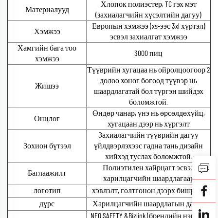
Хлопок полиэстер, TC гэх мэт
Материалууд
(захиалагчийн хүсэлтийн дагуу)
Европын хэмжээ (xs-ээс 3xl хүртэл)
Хэмжээ
эсвэл захиалгат хэмжээ
Хамгийн бага тоо
3000 пиц
хэмжээ
Түүврийн хугацаа нь ойролцоогоор 2
долоо хоног бөгөөд түүвэр нь
Жишээ
шаардлагатай бол түргэн шийдэх
боломжтой.
Өндөр чанар, үнэ нь өрсөлдөхүйц,
Онцлог
хугацаан дээр нь хүргэлт
Захиалагчийн түүврийн дагуу
Зохион бүтээл
үйлдвэрлэхээс гадна тань дизайн
хийхэд туслах боломжтой.
Полиэтилен хайрцагт эсвэл
Баглаажилт
харилцагчийн шаардлагаар
логотип
хэвлэлт, гөлтгөнөн дээрх бишрэлт
дүрс
Харилцагчийн шаардлагын дагуу
NEO SAFETY &Bizlink (брендийн нэрийг