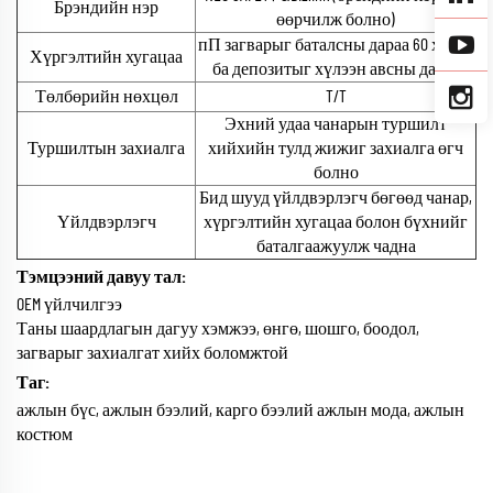
Брэндийн нэр
өөрчилж болно)
пП загварыг баталсны дараа 60 хоног
Хүргэлтийн хугацаа
ба депозитыг хүлээн авсны дараа
Төлбөрийн нөхцөл
T/T
Эхний удаа чанарын туршилт
Туршилтын захиалга
хийхийн тулд жижиг захиалга өгч
болно
Бид шууд үйлдвэрлэгч бөгөөд чанар,
Үйлдвэрлэгч
хүргэлтийн хугацаа болон бүхнийг
баталгаажуулж чадна
Тэмцээний давуу тал:
OEM үйлчилгээ
Таны шаардлагын дагуу хэмжээ, өнгө, шошго, боодол,
загварыг захиалгат хийх боломжтой
Таг:
ажлын бүс, ажлын бээлий, карго бээлий ажлын мода, ажлын
костюм