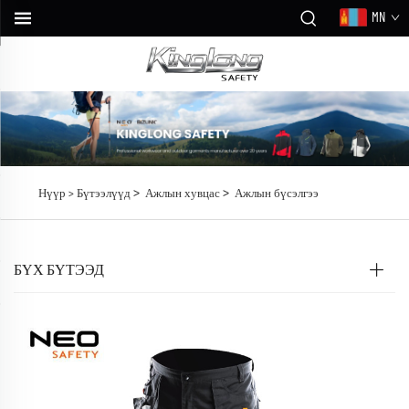
MN
>
>
Нүүр >
Бүтээлүүд
Ажлын хувцас
Ажлын бүсэлгээ
БҮХ БҮТЭЭД