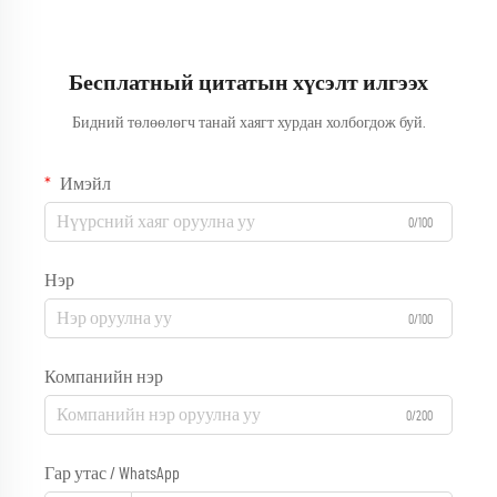
Бесплатный цитатын хүсэлт илгээх
Бидний төлөөлөгч танай хаягт хурдан холбогдож буй.
Имэйл
0/100
Нэр
0/100
Компанийн нэр
0/200
Гар утас / WhatsApp