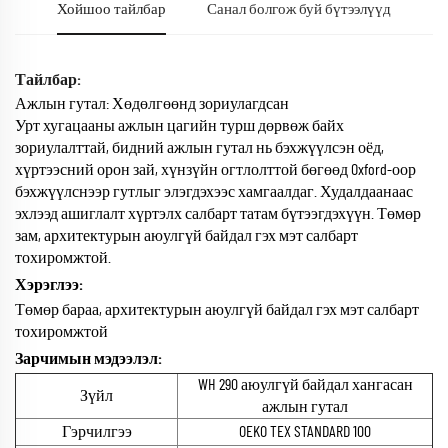
Хойшоо тайлбар
Санал болгож буй бүтээлүүд
Тайлбар:
Ажлын гутал: Хөдөлгөөнд зориулагдсан
Урт хугацааны ажлын цагийн турш дөрвөж байх
зориулалттай, бидний ажлын гутал нь бэхжүүлсэн оёд,
хүртээсний орон зай, хүнзүйн огтлолттой бөгөөд Oxford-оор
бэхжүүлснээр гутлыг элэгдэхээс хамгаалдаг. Худалдаанаас
эхлээд ашиглалт хүртэлх салбарт татам бүтээгдэхүүн. Төмөр
зам, архитектурын аюулгүй байдал гэх мэт салбарт
тохиромжтой.
Хэрэглээ:
Төмөр бараа, архитектурын аюулгүй байдал гэх мэт салбарт
тохиромжтой
Зарчимын мэдээлэл:
WH 290 аюулгүй байдал хангасан
Зүйл
ажлын гутал
Гэрчилгээ
OEKO TEX STANDARD 100