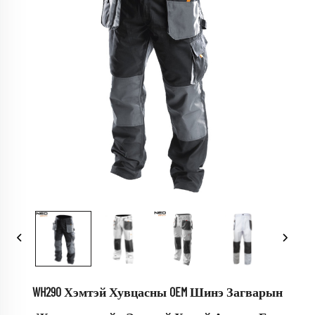
WH290 Хэмтэй Хувцасны OEM Шинэ Загварын