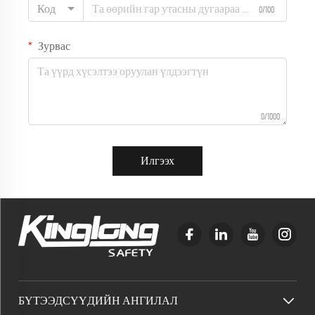
Код
0/100
Зурвас
0/1000
Илгээх
БҮТЭЭДСҮҮДИЙН АНГИЛАЛ