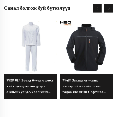
Санал болгож буй бүтээлүүд
WH214 OEM Зочид буудал, хоол
WH4811 Захидалт усанд
хийх цамц, кухни дээрх
тэсвэртэй өвлийн товч,
ажлын хувцас, хоол хийх
гадаа явалтын Софтшел
үед өмсөх, шефийн хувцас,
жакет, цасан дээр зориулсан,
хоолны салбарын
толботой, олон хайрцагтай,
рестораны шефийн хувцас
усанд тэсвэртэй эрэгтэй
хүмүүсийн Софтшел жакет