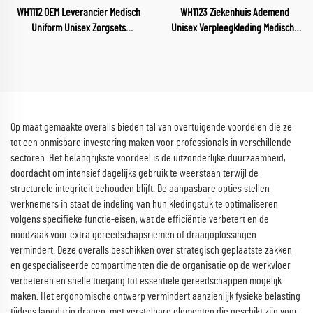
WH1112 OEM Leverancier Medisch
WH1123 Ziekenhuis Ademend
Uniform Unisex Zorgsets
Unisex Verpleegkleding Medische
Zorgverpleging Gezondheidsdienst
Sector Uniform V-hals
Vrouwelijke Uniformen Zachte en
Verpleegkleding Ziekenhuis
Comfortabele Zorgkleding
Werkkleding
Groothandel
Op maat gemaakte overalls bieden tal van overtuigende voordelen die ze
tot een onmisbare investering maken voor professionals in verschillende
sectoren. Het belangrijkste voordeel is de uitzonderlijke duurzaamheid,
doordacht om intensief dagelijks gebruik te weerstaan terwijl de
structurele integriteit behouden blijft. De aanpasbare opties stellen
werknemers in staat de indeling van hun kledingstuk te optimaliseren
volgens specifieke functie-eisen, wat de efficiëntie verbetert en de
noodzaak voor extra gereedschapsriemen of draagoplossingen
vermindert. Deze overalls beschikken over strategisch geplaatste zakken
en gespecialiseerde compartimenten die de organisatie op de werkvloer
verbeteren en snelle toegang tot essentiële gereedschappen mogelijk
maken. Het ergonomische ontwerp vermindert aanzienlijk fysieke belasting
tijdens langdurig dragen, met verstelbare elementen die geschikt zijn voor