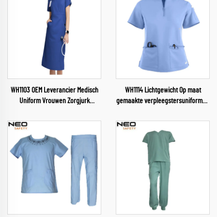
WH1103 OEM Leverancier Medisch
WH1114 Lichtgewicht Op maat
Uniform Vrouwen Zorgjurk
gemaakte verpleegstersuniformen
Zorgverpleging Gezondheidsdienst
Artsen Verpleegkundigen Tandarts
Vrouwelijke Uniformen Zachte en
Huisdierenziekenhuisbovenstuk
Comfortabele Zorgkleding
Schoonheidssalon Zorgpakken
Groothandel