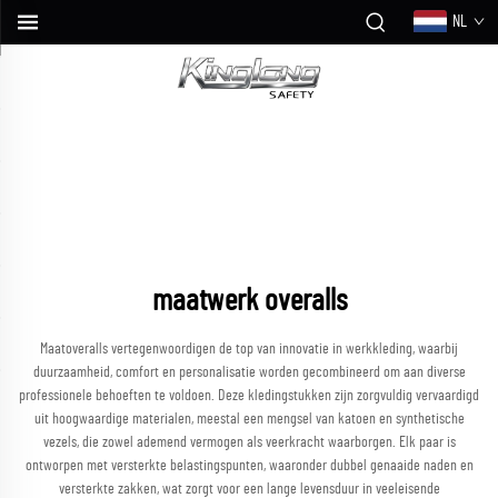
NL
maatwerk overalls
Maatoveralls vertegenwoordigen de top van innovatie in werkkleding, waarbij
duurzaamheid, comfort en personalisatie worden gecombineerd om aan diverse
professionele behoeften te voldoen. Deze kledingstukken zijn zorgvuldig vervaardigd
uit hoogwaardige materialen, meestal een mengsel van katoen en synthetische
vezels, die zowel ademend vermogen als veerkracht waarborgen. Elk paar is
ontworpen met versterkte belastingspunten, waaronder dubbel genaaide naden en
versterkte zakken, wat zorgt voor een lange levensduur in veeleisende