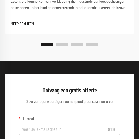
Essentiële kenmerken van werkkleding die industriële aankoopbeslissingen
beïnvloeden. In het huidige concurrerende productiemilieu vereist de keuze
van de juiste werkkleding voor groothandel zorgvuldige afweging van
meerdere factoren die zowel de veiligheid van werknemers als...
MEER BEKIJKEN
Ontvang een gratis offerte
Onze vertegenwoordiger neemt spoedig contact met u op.
E-mail
0/100