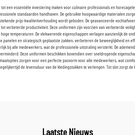
tot een essentiële investering maken voor culinaire professionals en horecagele
ofessionele standaarden handhaven. De gebruikte hoogwaardige materialen zorge
itstekende prijs-kwaliteitverhouding wordt geboden. De geavanceerde vochtafvoe
tot verbeterde productiviteit. Deze uniformen zijn voorzien van verbeterde veil
hoge temperaturen. De vlekwerende eigenschappen verlagen aanzienlijk de onde
 panelen en strategisch geplaatste zakken, verbeteren de beweeglijkheid en eff
terlijk bij alle medewerkers, wat de professionele uitstraling versterkt. De adem
verminderd. Deze uniformen beschikken bovendien over sneldrogende eigenscha
maatopties zorgen voor een perfecte pasvorm voor alle medewerkers, wat comfor
lijkertijd de levensduur van de kledingstukken te verlengen. Tot slot zorgt de 
Laatste Nieuws