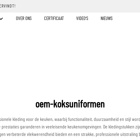
ERVINDT!
OVER ONS
CERTIFICAAT
VIDEO'S
NIEUWS
oem-koksuniformen
ele kleding voor de keuken, waarbij functionaliteit, duurzaamheid en stijl wor
e prestaties garanderen in veeleisende keukenomgevingen. De kledingstukken zij
lingen verbeterde vlekwerendheid bieden en een strakke, professionele uitstral