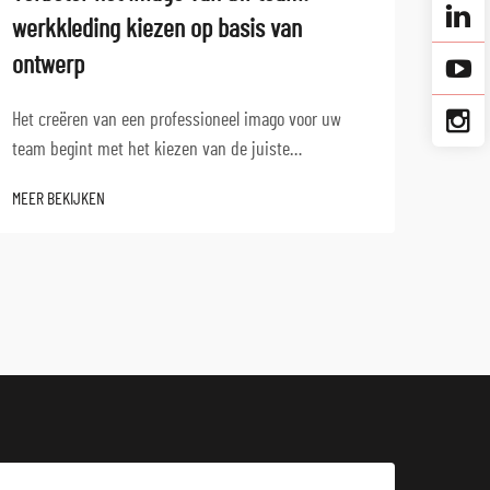
werkkleding kiezen op basis van
in s
ontwerp
Profe
vlak,
Het creëren van een professioneel imago voor uw
crucia
team begint met het kiezen van de juiste
MEER 
als op
werkkleding die functionaliteit, duurzaamheid en
MEER BEKIJKEN
koksu
visuele aantrekkelijkheid combineert. Moderne
verteg
bedrijven beseffen dat werkkleding meerdere doelen
dient buiten basisbeschermi...