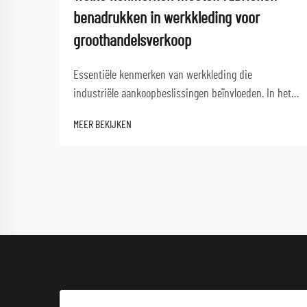
benadrukken in werkkleding voor
groothandelsverkoop
Essentiële kenmerken van werkkleding die
industriële aankoopbeslissingen beïnvloeden. In het
huidige concurrerende productiemilieu vereist de
MEER BEKIJKEN
keuze van de juiste werkkleding voor groothandel
zorgvuldige afweging van meerdere factoren die
zowel de veiligheid van werknemers als...