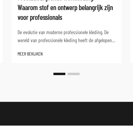
Waarom stof en ontwerp belangrijk zijn
voor professionals
De evolutie van moderne professionele kleding. De
wereld van professionele kleding heeft de afgelopen
decennia een dramatische transformatie ondergaan.
MEER BEKIJKEN
Prestatiedrijvende werkkleding staat nu aan de
vooravond van deze evolutie, waarbij functionaliteit
wordt gecombineerd met stijl...