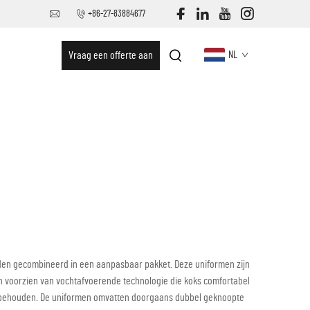
+86-27-83884677
Vraag een offerte aan
NL
den gecombineerd in een aanpasbaar pakket. Deze uniformen zijn
n voorzien van vochtafvoerende technologie die koks comfortabel
ing behouden. De uniformen omvatten doorgaans dubbel geknoopte