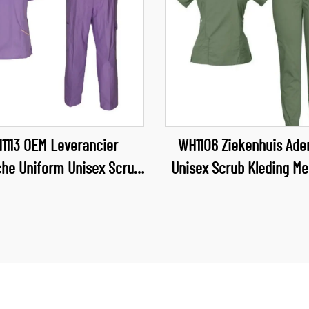
1113 OEM Leverancier
WH1106 Ziekenhuis Ad
he Uniform Unisex Scrub
Unisex Scrub Kleding M
s, Groothandel Scrubs,
Branche Uniform V-hals
Verpleegkundige
Uniform Sets Ziekenh
Gezondheidszorg
Werkkleding
enuniformen, Zachte en
ortabele Scrubpakken