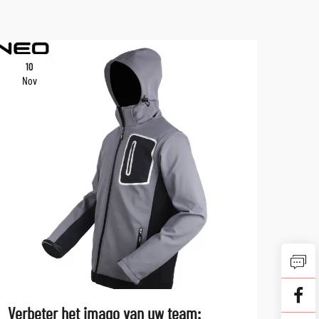
10
10
Nov
No
Verbeter het imago van uw team:
Wat 