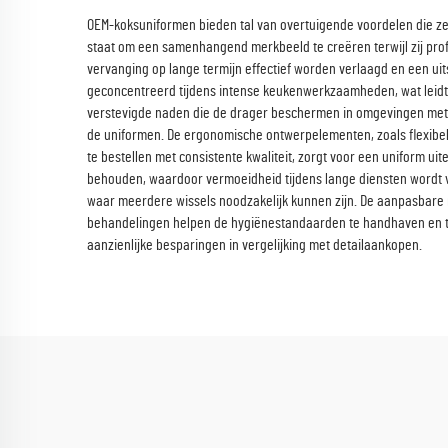
OEM-koksuniformen bieden tal van overtuigende voordelen die ze 
staat om een samenhangend merkbeeld te creëren terwijl zij pr
vervanging op lange termijn effectief worden verlaagd en een u
geconcentreerd tijdens intense keukenwerkzaamheden, wat leidt 
verstevigde naden die de drager beschermen in omgevingen met 
de uniformen. De ergonomische ontwerpelementen, zoals flexibele
te bestellen met consistente kwaliteit, zorgt voor een uniform ui
behouden, waardoor vermoeidheid tijdens lange diensten wordt 
waar meerdere wissels noodzakelijk kunnen zijn. De aanpasbare 
behandelingen helpen de hygiënestandaarden te handhaven en tege
aanzienlijke besparingen in vergelijking met detailaankopen.