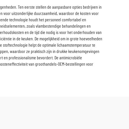
genheden. Ten eerste stellen de aanpasbare opties bedrijven in
n voor uitzonderlijke duurzaamheid, waardoor de kosten voor
rende technologie houdt het personeel comfortabel en
igheidselementen, zoals vlambestendige behandelingen en
rhoudskosten en de tijd die nodig is voor het onderhouden van
iciëntie in de keuken. De mogelijkheid om in grote hoeveelheden
ende stoftechnologie helpt de optimale lichaamstemperatuur te
ppen, waardoor ze praktisch zijn in drukke keukenomgevingen
t en professionalisme bevordert. De antimicrobiële
kosteneffectiviteit van groothandels-OEM-bestellingen voor