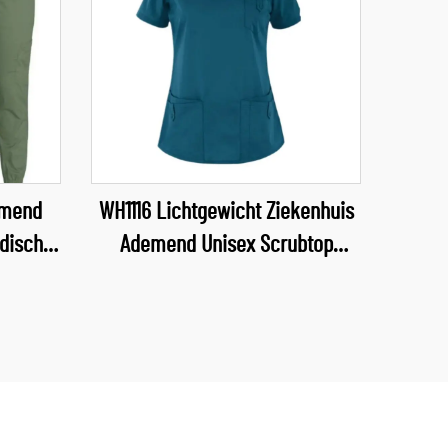
emend
WH1116 Lichtgewicht Ziekenhuis
edische
Ademend Unisex Scrubtop
 Scrubs
Waterafstotende Stof Uniform V-
uis
hals Scrubs Verpleegkundige
Uniforms