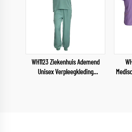
WH1123 Ziekenhuis Ademend
WH
Unisex Verpleegkleding
Medisc
Medische Sector Uniform V-hals
Set
Verpleegkleding Ziekenhuis
Werkkleding
Vrouw
Comf