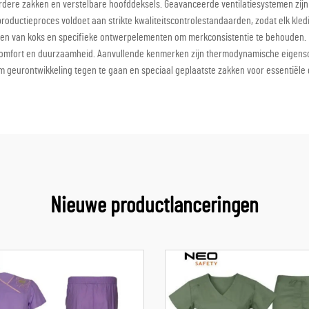
dere zakken en verstelbare hoofddeksels. Geavanceerde ventilatiesystemen zij
roductieproces voldoet aan strikte kwaliteitscontrolestandaarden, zodat elk kle
n van koks en specifieke ontwerpelementen om merkconsistentie te behouden. D
n comfort en duurzaamheid. Aanvullende kenmerken zijn thermodynamische eigensc
m geurontwikkeling tegen te gaan en speciaal geplaatste zakken voor essentiël
Nieuwe productlanceringen