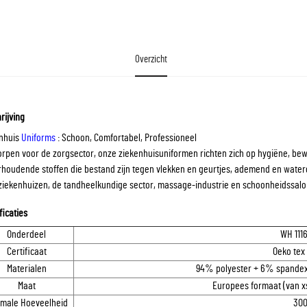
Overzicht
rijving
nhuis
Uniforms
: Schoon, Comfortabel, Professioneel
rpen voor de zorgsector, onze ziekenhuisuniformen richten zich op hygiëne, be
houdende stoffen die bestand zijn tegen vlekken en geurtjes, ademend en waterdic
ziekenhuizen, de tandheelkundige sector, massage-industrie en schoonheidssal
ficaties
Onderdeel
WH 111
Certificaat
Oeko tex
Materialen
94% polyester + 6% spandex,
Maat
Europees formaat (van xs
imale Hoeveelheid
300