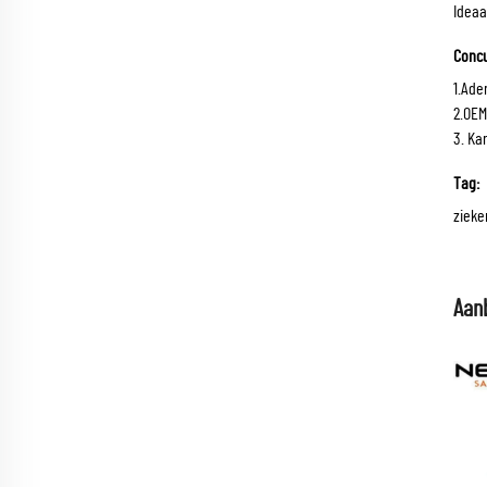
Ideaa
Concu
1.Ade
2.OEM
3. Ka
Tag:
zieke
Aan