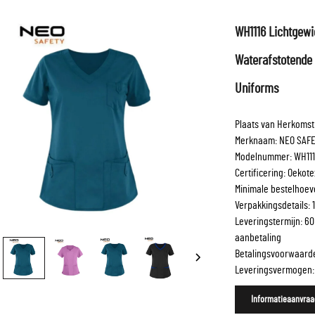
WH1116 Lichtgew
Waterafstotende 
Uniforms
Plaats van Herkomst
Merknaam: NEO SAFE
Modelnummer: WH11
Certificering: Oekot
Minimale bestelhoev
Verpakkingsdetails: 
Leveringstermijn: 6
aanbetaling
Betalingsvoorwaarde
Leveringsvermogen: 
Informatieaanvraa