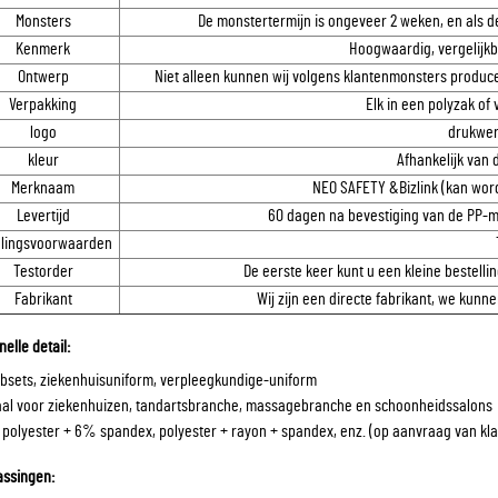
Monsters
De monstertermijn is ongeveer 2 weken, en als d
Kenmerk
Hoogwaardig, vergelijkba
Ontwerp
Niet alleen kunnen wij volgens klantenmonsters produc
Verpakking
Elk in een polyzak of
logo
drukwer
kleur
Afhankelijk van 
Merknaam
NEO SAFETY &Bizlink (kan wo
Levertijd
60 dagen na bevestiging van de PP-m
alingsvoorwaarden
Testorder
De eerste keer kunt u een kleine bestellin
Fabrikant
Wij zijn een directe fabrikant, we kunne
nelle detail:
ubsets, ziekenhuisuniform, verpleegkundige-uniform
aal voor ziekenhuizen, tandartsbranche, massagebranche en schoonheidssalons
polyester + 6% spandex, polyester + rayon + spandex, enz. (op aanvraag van kl
ssingen: