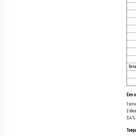
Bet
Een s
1.scr
2.Ide
3,4% 
Toepa