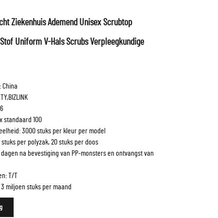
icht Ziekenhuis Ademend Unisex Scrubtop
Stof Uniform V-Hals Scrubs Verpleegkundige
: China
TY,BIZLINK
16
ex standaard 100
eelheid: 3000 stuks per kleur per model
1 stuks per polyzak, 20 stuks per doos
0 dagen na bevestiging van PP-monsters en ontvangst van
n: T/T
3 miljoen stuks per maand
g