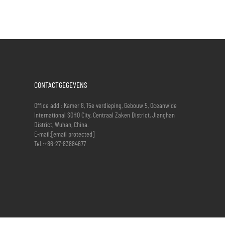
CONTACTGEGEVENS
Office add : Kamer 8, 15e verdieping, Gebouw 5, Oceanwide
International SOHO City, Centraal Zaken District, Jianghan
District, Wuhan, China.
E-mail:
[email protected]
Tel.:
+86-27-83884677