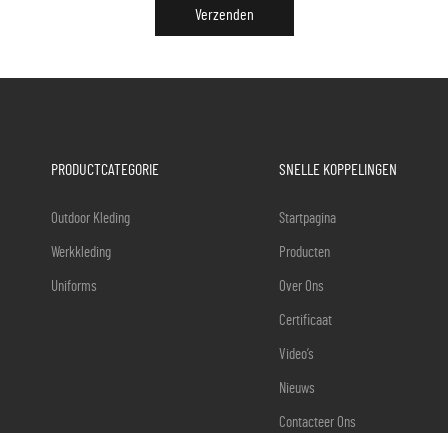
Verzenden
PRODUCTCATEGORIE
SNELLE KOPPELINGEN
Outdoor Kleding
Startpagina
Werkkleding
Producten
Uniforms
Over Ons
Certificaat
Video’s
Nieuws
Contacteer Ons