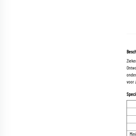
Besch
Zieke
Ontwo
onder
voor 
Speci
Min