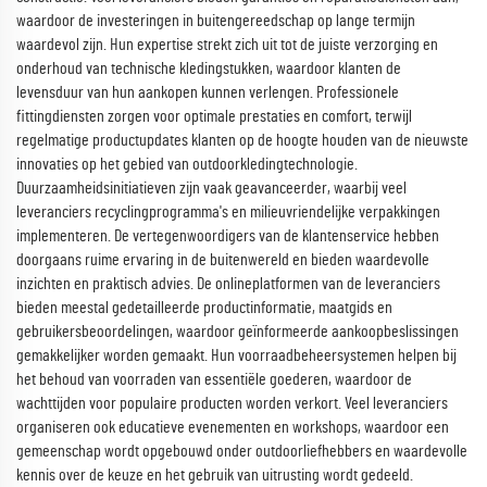
waardoor de investeringen in buitengereedschap op lange termijn
waardevol zijn. Hun expertise strekt zich uit tot de juiste verzorging en
onderhoud van technische kledingstukken, waardoor klanten de
levensduur van hun aankopen kunnen verlengen. Professionele
fittingdiensten zorgen voor optimale prestaties en comfort, terwijl
regelmatige productupdates klanten op de hoogte houden van de nieuwste
innovaties op het gebied van outdoorkledingtechnologie.
Duurzaamheidsinitiatieven zijn vaak geavanceerder, waarbij veel
leveranciers recyclingprogramma's en milieuvriendelijke verpakkingen
implementeren. De vertegenwoordigers van de klantenservice hebben
doorgaans ruime ervaring in de buitenwereld en bieden waardevolle
inzichten en praktisch advies. De onlineplatformen van de leveranciers
bieden meestal gedetailleerde productinformatie, maatgids en
gebruikersbeoordelingen, waardoor geïnformeerde aankoopbeslissingen
gemakkelijker worden gemaakt. Hun voorraadbeheersystemen helpen bij
het behoud van voorraden van essentiële goederen, waardoor de
wachttijden voor populaire producten worden verkort. Veel leveranciers
organiseren ook educatieve evenementen en workshops, waardoor een
gemeenschap wordt opgebouwd onder outdoorliefhebbers en waardevolle
kennis over de keuze en het gebruik van uitrusting wordt gedeeld.