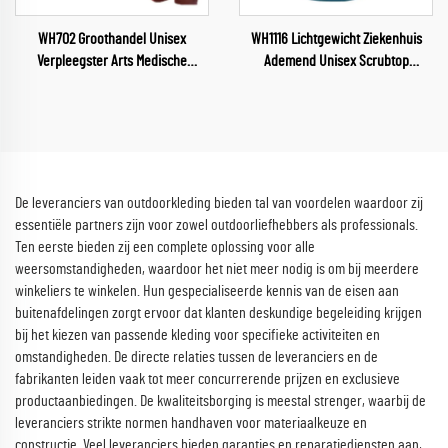
WH702 Groothandel Unisex
WH1116 Lichtgewicht Ziekenhuis
Verpleegster Arts Medische
Ademend Unisex Scrubtop
Uniformen Met Eigen Logo
Waterafstotende Stof Uniform V-
Volledige Sublimatie Zorgkleding
hals Scrubs Verpleegkundige
Korte Mouwen Pakken Gemaakt in
Uniforms
China
De leveranciers van outdoorkleding bieden tal van voordelen waardoor zij
essentiële partners zijn voor zowel outdoorliefhebbers als professionals.
Ten eerste bieden zij een complete oplossing voor alle
weersomstandigheden, waardoor het niet meer nodig is om bij meerdere
winkeliers te winkelen. Hun gespecialiseerde kennis van de eisen aan
buitenafdelingen zorgt ervoor dat klanten deskundige begeleiding krijgen
bij het kiezen van passende kleding voor specifieke activiteiten en
omstandigheden. De directe relaties tussen de leveranciers en de
fabrikanten leiden vaak tot meer concurrerende prijzen en exclusieve
productaanbiedingen. De kwaliteitsborging is meestal strenger, waarbij de
leveranciers strikte normen handhaven voor materiaalkeuze en
constructie. Veel leveranciers bieden garanties en reparatiediensten aan,