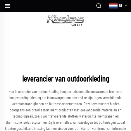
NL
leverancier van outdoorkleding
Een leverancier van outdoorkleding fungeert als een allesomvattende bron voor
hoogwaardige kleding die is ontworpen om bestand te zijn tegen verschillende
weersomstandigheden en buitensportactiviteiten. Deze leveranciers bieden
doorgaans een breed assortiment producten met geavanceerde materialen en
technologieën, zoals vochtafvoerende stoffen, waterdichte membranen en
thermische isolatiesystemen. Zij leveren alles, van baselagen tot buitenlagen, zodat
klanten geschikte uitrusting kunnen vinden voor activiteiten variërend van informele