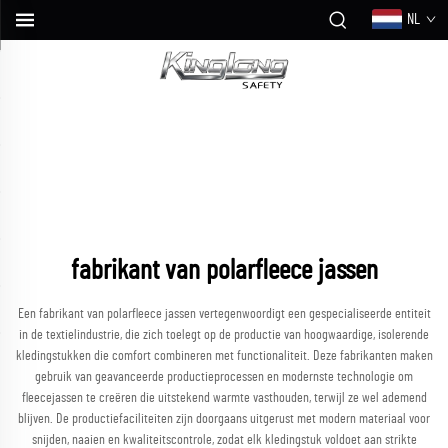
NL
fabrikant van polarfleece jassen
Een fabrikant van polarfleece jassen vertegenwoordigt een gespecialiseerde entiteit
in de textielindustrie, die zich toelegt op de productie van hoogwaardige, isolerende
kledingstukken die comfort combineren met functionaliteit. Deze fabrikanten maken
gebruik van geavanceerde productieprocessen en modernste technologie om
fleecejassen te creëren die uitstekend warmte vasthouden, terwijl ze wel ademend
blijven. De productiefaciliteiten zijn doorgaans uitgerust met modern materiaal voor
snijden, naaien en kwaliteitscontrole, zodat elk kledingstuk voldoet aan strikte