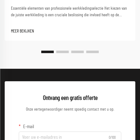
Essentiële elementen van professionele werkkledingselectie Het kiezen van
de juiste werkkleding is een cruciale beslissing die invloed heeft op de
productiviteit, veiligheid en werktevredenheid van medewerkers.
Kwalitatieve werkkleding fungeert als een beschermende barrière en zorgt
MEER BEKIJKEN
tegelijkertijd voor optimaal presteren...
Ontvang een gratis offerte
Onze vertegenwoordiger neemt spoedig contact met u op.
E-mail
0/100