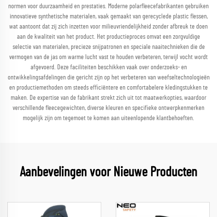
normen voor duurzaamheid en prestaties. Moderne polarfleecefabrikanten gebruiken
innovatieve synthetische materialen, vaak gemaakt van gerecyclede plastic flessen,
wat aantoont dat zij zich inzetten voor milieuvriendelijkheid zonder afbreuk te doen
aan de kwaliteit van het product. Het productieproces omvat een zorgvuldige
selectie van materialen, precieze snijpatronen en speciale naaitechnieken die de
vermogen van de jas om warme lucht vast te houden verbeteren, terwijl vocht wordt
afgevoerd. Deze faciliteiten beschikken vaak over onderzoeks- en
ontwikkelingsafdelingen die gericht zijn op het verbeteren van weefseltechnologieën
en productiemethoden om steeds efficiëntere en comfortabelere kledingstukken te
maken. De expertise van de fabrikant strekt zich uit tot maatwerkopties, waardoor
verschillende fleecegewichten, diverse kleuren en specifieke ontwerpkenmerken
mogelijk zijn om tegemoet te komen aan uiteenlopende klantbehoeften.
Aanbevelingen voor Nieuwe Producten