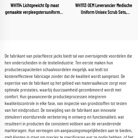
WH1114 Lichtgewicht Op maat
WH1113 OEM Leverancier Medische
gemaakte verpleegstersuniformen
Uniform Unisex Scrub Sets,
Artsen Verpleegkundigen Tandarts
Groothandel Scrubs,
Huisdierenziekenhuisbovenstuk
Verpleegkundige Gezondheidszorg
Schoonheidssalon Zorgpakken
Vrouwenuniformen, Zachte en
Comfortabele Scrubpakken
De fabrikant van polarfleece jacks biedt tal van overtuigende voordelen die
hen onderscheiden in de textielindustrie. Ten eerste maken hun
productiecapaciteiten schaalvoordelen mogelijk, wat leidt tot
kosteneffectieve fabricage zonder dat de kwaliteit wordt aangetast. De
expertise van de fabrikant op het gebied van materiaalkeuze zorgt voor
optimale prestaties, waarbij duurzaamheid gecombineerd wordt met
comfort. Hun geavanceerde productieprocessen integreren
kwaliteitscontrole in elke fase, van inspectie van grondstoffen tot testen
van het eindproduct. De toewijding van de fabrikant aan innovatie
stimuleert voortdurende verbetering in ontwerp en functionaliteit, wat
resulteert in producten die consistent voldoen aan de veranderende
marktvragen. Hun vermogen om aanpassingsmogelijkheden aan te bieden,
stelt klanten in staat om precies te specificeren wat ze nodig hebben, of het