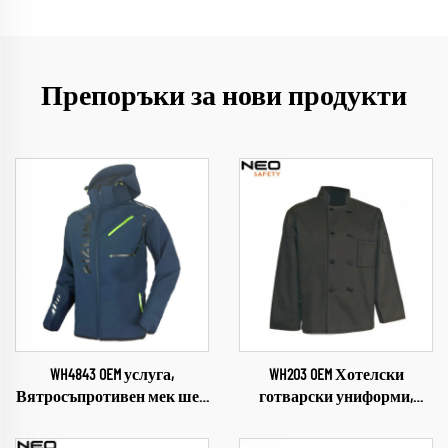
Препоръки за нови продукти
WH4843 OEM услуга,
WH203 OEM Хотелски
Вятросъпротивен мек шел
готварски униформи,
за открити пространства,
работни дрехи за кухня,
Облекло за къмпинг и
облекло за готвене, екип за