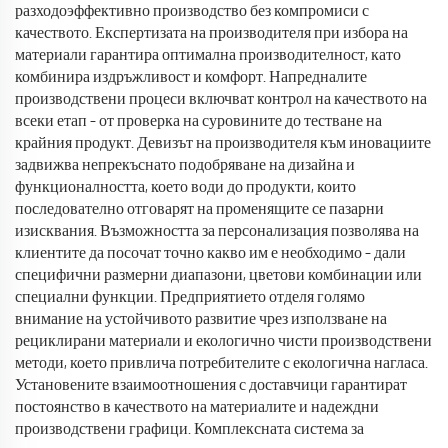
разходоэффективно производство без компромиси с
качеството. Експертизата на производителя при избора на
материали гарантира оптимална производителност, като
комбинира издръжливост и комфорт. Напредналите
производствени процеси включват контрол на качеството на
всеки етап – от проверка на суровините до тестване на
крайния продукт. Девизът на производителя към иновациите
задвижва непрекъснато подобряване на дизайна и
функционалността, което води до продукти, които
последователно отговарят на променящите се пазарни
изисквания. Възможността за персонализация позволява на
клиентите да посочат точно какво им е необходимо – дали
специфични размерни диапазони, цветови комбинации или
специални функции. Предприятието отделя голямо
внимание на устойчивото развитие чрез използване на
рециклирани материали и екологично чисти производствени
методи, което привлича потребителите с екологична нагласа.
Установените взаимоотношения с доставчици гарантират
постоянство в качеството на материалите и надеждни
производствени графици. Комплексната система за