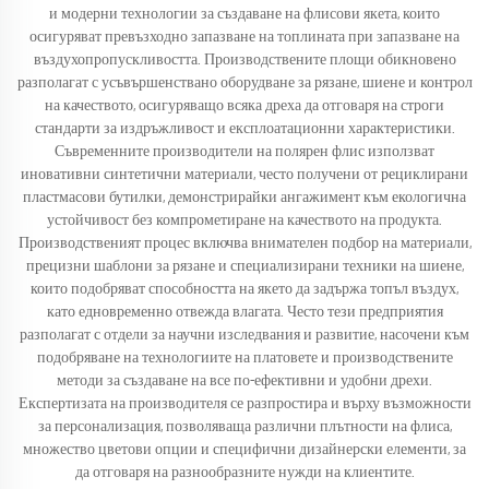
и модерни технологии за създаване на флисови якета, които
осигуряват превъзходно запазване на топлината при запазване на
въздухопропускливостта. Производствените площи обикновено
разполагат с усъвършенствано оборудване за рязане, шиене и контрол
на качеството, осигуряващо всяка дреха да отговаря на строги
стандарти за издръжливост и експлоатационни характеристики.
Съвременните производители на полярен флис използват
иновативни синтетични материали, често получени от рециклирани
пластмасови бутилки, демонстрирайки ангажимент към екологична
устойчивост без компрометиране на качеството на продукта.
Производственият процес включва внимателен подбор на материали,
прецизни шаблони за рязане и специализирани техники на шиене,
които подобряват способността на якето да задържа топъл въздух,
като едновременно отвежда влагата. Често тези предприятия
разполагат с отдели за научни изследвания и развитие, насочени към
подобряване на технологиите на платовете и производствените
методи за създаване на все по-ефективни и удобни дрехи.
Експертизата на производителя се разпростира и върху възможности
за персонализация, позволяваща различни плътности на флиса,
множество цветови опции и специфични дизайнерски елементи, за
да отговаря на разнообразните нужди на клиентите.