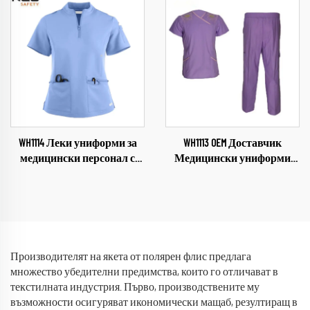
походи, Меко яке за мъже,
готвачи за хранителната
яке с отмываем капюшон
промишленост,
ресторанти, дрехи за
готвачи
WH1114 Леки униформи за
WH1113 OEM Доставчик
медицински персонал с
Медицински униформи
персонализиран лого
Универсални комплекти
Лекарски и сестрински
за медицински персонал за
униформи за зъболекарски
дребно Облекла за сестри
кабинети, ветеринарни
Здравна грижа Женски
клиники, болници, салони
униформи Меки и удобни
за красота Комплекти за
комплекти
Производителят на якета от полярен флис предлага
медицински персонал
множество убедителни предимства, които го отличават в
текстилната индустрия. Първо, производствените му
възможности осигуряват икономически мащаб, резултиращ в