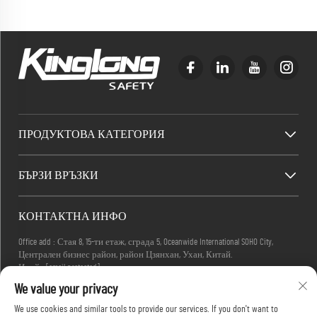
ПРОДУКТОВА КАТЕГОРИЯ
БЪРЗИ ВРЪЗКИ
КОНТАКТНА ИНФО
Office add : Стая 8, 15-ти етаж, сграда 5, Oceanwide International SOHO City,
Централен бизнес район, район Цзянхан, Ухан, Китай.
Имейл:
[email protected]
Телефон:
+86-27-83884677
We value your privacy
We use cookies and similar tools to provide our services. If you don't want to