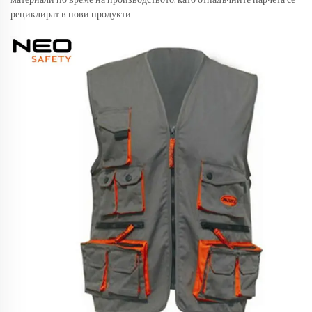
материали по време на производството, като отпадъчните парчета се
рециклират в нови продукти.