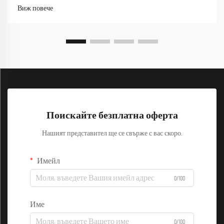
удовлетвореността на служителите. Качествените работни
Виж повече
дрехи служат като защитна бариера, като в същото време
осигуряват оптимална работна ефективност...
Поискайте безплатна оферта
Нашият представител ще се свърже с вас скоро.
Имейл
0/100
Име
0/100