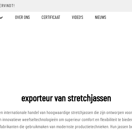
ERVINDT!
OVER ONS
CERTIFICAAT
VIDEO'S
NIEUWS
exporteur van stretchjassen
e en internationale handel van hoogwaardige stretchjassen die zijn ontworpen voor
innovatieve weefseltechnologieën om superieur comfort en flexibiliteit te biede
 fabrikanten die gebruikmaken van modernste productietechnieken. Hun jassen b