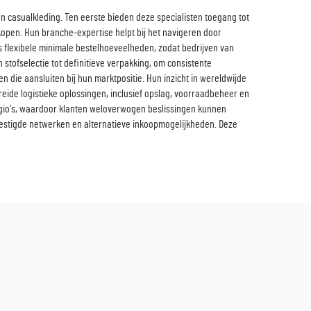
n casualkleding. Ten eerste bieden deze specialisten toegang tot
kopen. Hun branche-expertise helpt bij het navigeren door
 flexibele minimale bestelhoeveelheden, zodat bedrijven van
stofselectie tot definitieve verpakking, om consistente
ie aansluiten bij hun marktpositie. Hun inzicht in wereldwijde
reide logistieke oplossingen, inclusief opslag, voorraadbeheer en
egio's, waardoor klanten weloverwogen beslissingen kunnen
vestigde netwerken en alternatieve inkoopmogelijkheden. Deze