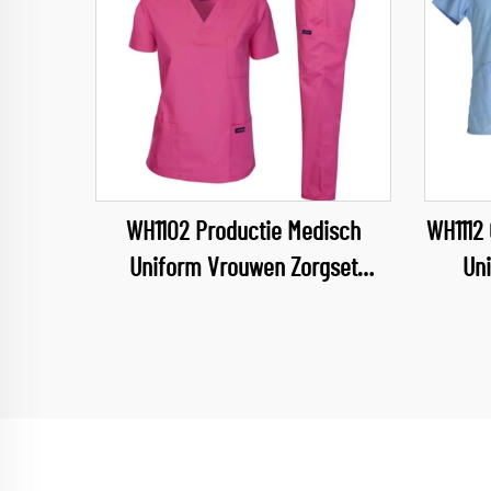
WH1102 Productie Medisch
WH1112
Uniform Vrouwen Zorgset
Un
Zorgverpleging
Gezondheidsdienst Vrouwelijke
Gezond
Uniformen Medische Zorgkleding
U
Groothandel
Com