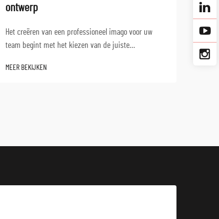
ontwerp
Profe
vlak,
Het creëren van een professioneel imago voor uw
crucia
team begint met het kiezen van de juiste
MEER 
als op
werkkleding die functionaliteit, duurzaamheid en
MEER BEKIJKEN
koksu
visuele aantrekkelijkheid combineert. Moderne
verteg
bedrijven beseffen dat werkkleding meerdere doelen
dient buiten basisbeschermi...