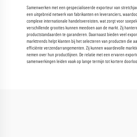
Samenwerken met een gespecialiseerde exporteur van stretchjacks
een uitgebreid netwerk van fabrikanten en leveranciers, waardoo
complexe internationale handelsvereisten, wat zorgt voor soepe
verschillende groottes kunnen meedoen aan de markt. Zij hanteren
productstandaarden te garanderen. Daarnaast bieden veel export
markttrends helpt klanten bij het selecteren van producten die a
efficiënte verzendarrangementen. Zij kunnen waardevolle markti
nemen over hun productlijnen. De relatie met een ervaren export
samenwerkingen leiden vaak op lange termijn tot kortere doorloo