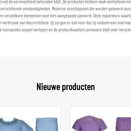
s terwijl de vormvastheid behouden blijft. De producten hebben vaak vochtafvo
verschillende omstandigheden. Moderne stretchjassen die worden geleverd door 
en verstelbare elementen voor een aangepaste pasvorm. Deze exporteurs waarborg
 verificatie van kleurechtheid. Zij zorgen er ook voor dat zij voldoen aan intern
 transacties soepel verlopen en de productkwaliteit consistent blijft over versch
Nieuwe producten