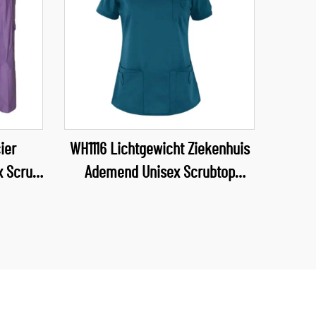
ier
WH1116 Lichtgewicht Ziekenhuis
x Scrub
Ademend Unisex Scrubtop
ubs,
Waterafstotende Stof Uniform V-
hals Scrubs Verpleegkundige
Uniforms
hte en
akken