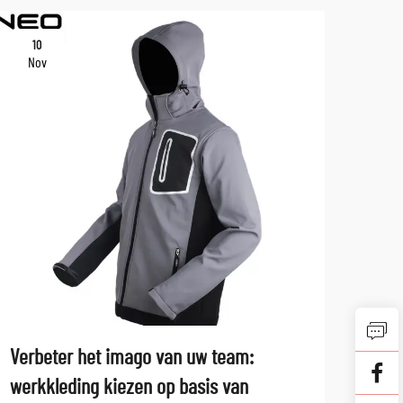
10
10
Nov
No
Verbeter het imago van uw team:
Wat 
werkkleding kiezen op basis van
in s