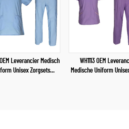
 OEM Leverancier Medisch
WH1113 OEM Leveranc
iform Unisex Zorgsets
Medische Uniform Unise
Zorgverpleging
Sets, Groothandel Scr
heidsdienst Vrouwelijke
Verpleegkundige
niformen Zachte en
Gezondheidszorg
fortabele Zorgkleding
Vrouwenuniformen, Zac
Groothandel
Comfortabele Scrubp