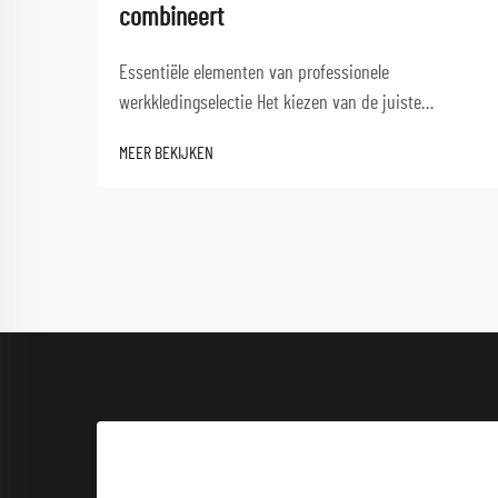
combineert
Essentiële elementen van professionele
werkkledingselectie Het kiezen van de juiste
werkkleding is een cruciale beslissing die invloed
MEER BEKIJKEN
heeft op de productiviteit, veiligheid en
werktevredenheid van medewerkers. Kwalitatieve
werkkleding fungeert als een beschermende barrière
en zorgt tegelijkertijd voor optimaal presteren...