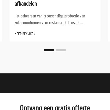
afhandelen
Het beheersen van grootschalige productie van
koksenuniformen voor restaurantketens. De
toenemende eisen in de horecaindustrie zorgen
MEER BEKIJKEN
ervoor dat OEM-fabrikanten van koksenuniformen
onder druk staan om op grote schaal hoogwaardige,
aangepaste uniformen te leveren. Restaurantketens...
Ontvang een gratis offerte