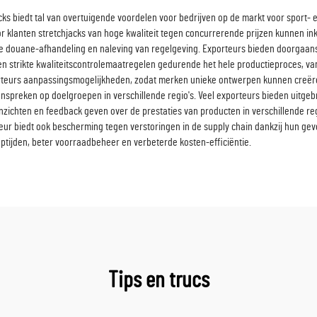
 biedt tal van overtuigende voordelen voor bedrijven op de markt voor sport- e
r klanten stretchjacks van hoge kwaliteit tegen concurrerende prijzen kunnen in
le douane-afhandeling en naleving van regelgeving. Exporteurs bieden doorgaans
 strikte kwaliteitscontrolemaatregelen gedurende het hele productieproces, van 
eurs aanpassingsmogelijkheden, zodat merken unieke ontwerpen kunnen creëren d
anspreken op doelgroepen in verschillende regio's. Veel exporteurs bieden uitgeb
nzichten en feedback geven over de prestaties van producten in verschillende r
eur biedt ook bescherming tegen verstoringen in de supply chain dankzij hun ge
ptijden, beter voorraadbeheer en verbeterde kosten-efficiëntie.
Tips en trucs