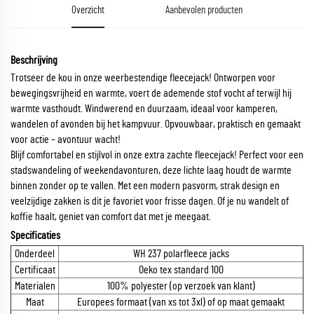
Overzicht
Aanbevolen producten
Beschrijving
Trotseer de kou in onze weerbestendige fleecejack! Ontworpen voor
bewegingsvrijheid en warmte, voert de ademende stof vocht af terwijl hij
warmte vasthoudt. Windwerend en duurzaam, ideaal voor kamperen,
wandelen of avonden bij het kampvuur. Opvouwbaar, praktisch en gemaakt
voor actie – avontuur wacht!
Blijf comfortabel en stijlvol in onze extra zachte fleecejack! Perfect voor een
stadswandeling of weekendavonturen, deze lichte laag houdt de warmte
binnen zonder op te vallen. Met een modern pasvorm, strak design en
veelzijdige zakken is dit je favoriet voor frisse dagen. Of je nu wandelt of
koffie haalt, geniet van comfort dat met je meegaat.
Specificaties
Onderdeel
WH 237 polarfleece jacks
Certificaat
Oeko tex standard 100
Materialen
100% polyester (op verzoek van klant)
Maat
Europees formaat (van xs tot 3xl) of op maat gemaakt