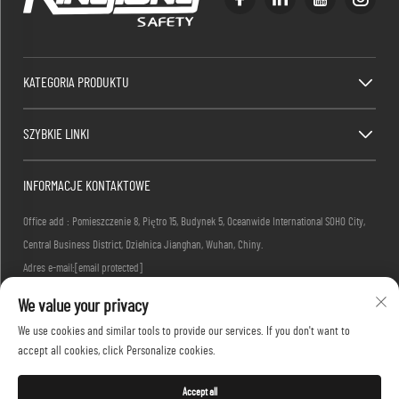
KATEGORIA PRODUKTU
SZYBKIE LINKI
INFORMACJE KONTAKTOWE
Office add : Pomieszczenie 8, Piętro 15, Budynek 5, Oceanwide International SOHO City,
Central Business District, Dzielnica Jianghan, Wuhan, Chiny.
Adres e-mail:
[email protected]
/ Telefonowo:
+86-27-83884677
We value your privacy
We use cookies and similar tools to provide our services. If you don't want to
accept all cookies, click Personalize cookies.
Copyright © 2026 KINGLONG PROTECTIVE PRODUCTS (HUBEI) CO., LTD. Wszelkie prawa
zastrzeżone -
Polityka prywatności
Accept all