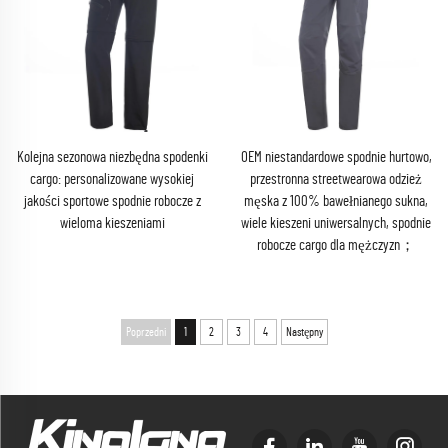
Kolejna sezonowa niezbędna spodenki
OEM niestandardowe spodnie hurtowo,
cargo: personalizowane wysokiej
przestronna streetwearowa odzież
jakości sportowe spodnie robocze z
męska z 100% bawełnianego sukna,
wieloma kieszeniami
wiele kieszeni uniwersalnych, spodnie
robocze cargo dla mężczyzn；
Poprzedni
1
2
3
4
Następny