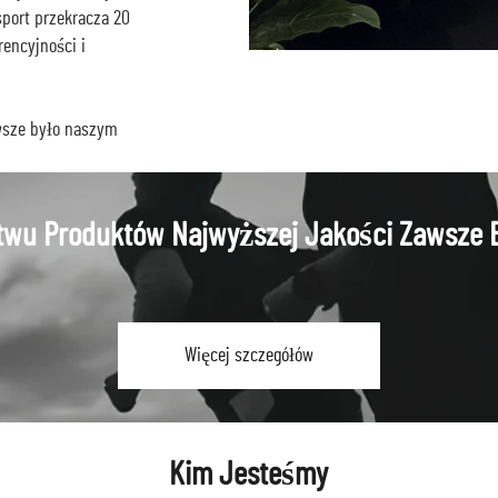
sport przekracza 20
rencyjności i
wsze było naszym
twu Produktów Najwyższej Jakości Zawsze 
Więcej szczegółów
Kim Jesteśmy