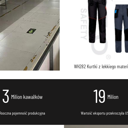
WH282 Kurtki z lekkiego materi
trwały uniform technika mech
kurtka cargo męska odzież ro
3
20
Milion kawałków
Milion
Rooczna pojemność produkcyjna
Wartość eksportu przekroczyła U