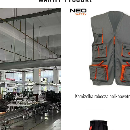
Kamizelka robocza poli-bawełn
wieloma kieszeniami