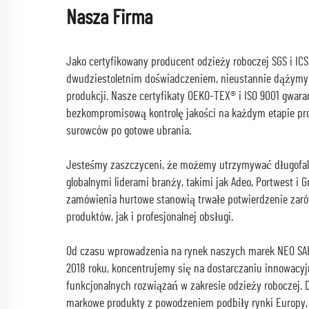
Nasza Firma
Jako certyfikowany producent odzieży roboczej SGS i IC
dwudziestoletnim doświadczeniem, nieustannie dążymy
produkcji. Nasze certyfikaty OEKO-TEX® i ISO 9001 gwara
bezkompromisową kontrolę jakości na każdym etapie pro
surowców po gotowe ubrania.
Jesteśmy zaszczyceni, że możemy utrzymywać długofal
globalnymi liderami branży, takimi jak Adeo, Portwest i G
zamówienia hurtowe stanowią trwałe potwierdzenie zaró
produktów, jak i profesjonalnej obsługi.
Od czasu wprowadzenia na rynek naszych marek NEO SA
2018 roku, koncentrujemy się na dostarczaniu innowacyj
funkcjonalnych rozwiązań w zakresie odzieży roboczej. 
markowe produkty z powodzeniem podbiły rynki Europy, 