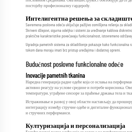
пословним срединама. Ова вишеструкост обезбеђује да се д
постојећу професионалну гардеробу.
Интелигентна решења за складишт
Savremena poslovna odeća uključuje pažljivo osmišljena rešenja za skla
Skriveni džepovi, sigurna odeljka i sistemi za uređivanje kablova diskret
praktične karakteristike povećavaju funkcionalnost, istovremeno održavaj
Ugradnja pametnih sistema za skladištenje pokazuje kako funkcionalna ra
tokom dana moraju imati brz pristup uređajima i dodatnoj opremi.
Budućnost poslovne funkcionalne odeće
Inovacije pametnih tkanina
Наредна генерација радне одеће која се ослања на перформ
активно реагују на услове средине и потребе корисника. Ов
температури, уграђене сензоре за праћење држања тела и тк
Истраживање и развој у овој области настављају да проширу
интеграцију између стручне одеће и дигиталне функционал
и стручних перформанси.
Културизација и персонализација