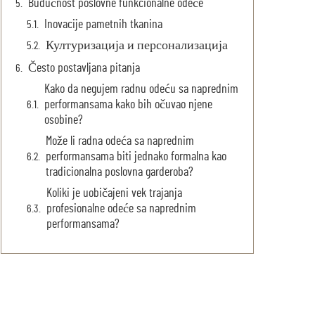
Budućnost poslovne funkcionalne odeće
Inovacije pametnih tkanina
Културизација и персонализација
Često postavljana pitanja
Kako da negujem radnu odeću sa naprednim
performansama kako bih očuvao njene
osobine?
Može li radna odeća sa naprednim
performansama biti jednako formalna kao
tradicionalna poslovna garderoba?
Koliki je uobičajeni vek trajanja
profesionalne odeće sa naprednim
performansama?