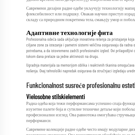
Савремени дизајни радне одеће укључују технологију мапир
флексибилност или подршку. Овакав научни приступ израд
складу са природним покретима тела, смањују умор и побо
Адаптивне технологије фита
Profesionalna odeća sada uključuje inovativna rešenja za pristajanje koja u
ciljane zone za istezanje i pametni sistemi veličina osiguravaju da rad
potrebama, a da istovremeno zadrži profesionalni izgled. Ovi prilagodljivi
tokom dana prelaze sa jedne aktivnosti na drugu.
Ugradnja materijala sa memorijom oblika i reaktivnih tkanina omogućava
nošenja. Ovaj tehnološki napredak osigurava da stručnjaci izgledaju ured
Funkcionalnost susreće profesionalnu estet
Vielosobne stilskielementi
Радна одећа која тежи перформансама успешно спаја функци
изузетне палете боја и сутилне техничке детаље који побољ
професионални изглед. Ова равнотежа омогућава стручњаци
перформанси.
Савремене колекције радне одеће често имају модуларне ди