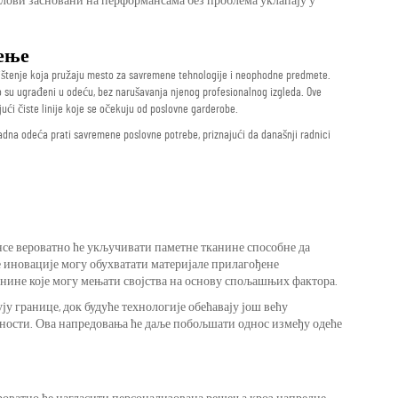
елови засновани на перформансама без проблема уклапају у
ење
dištenje koja pružaju mesto za savremene tehnologije i neophodne predmete.
no su ugrađeni u odeću, bez narušavanja njenog profesionalnog izgleda. Ove
ući čiste linije koje se očekuju od poslovne garderobe.
dna odeća prati savremene poslovne potrebe, priznajući da današnji radnici
ансе вероватно ће укључивати паметне тканине способне да
е иновације могу обухватати материјале прилагођене
анине које могу мењати својства на основу спољашњих фактора.
ју границе, док будуће технологије обећавају још већу
ности. Ова напредовања ће даље побољшати однос између одеће