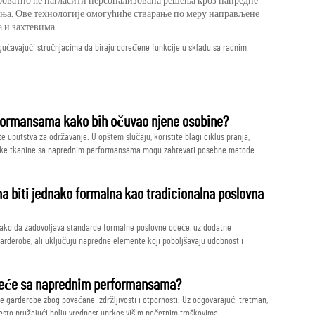
ероватно ће нагласити персонализована решења кроз напредне
ња. Ове технологије омогућиће стварање по меру направљене
 и захтевима.
ogućavajući stručnjacima da biraju određene funkcije u skladu sa radnim
formansama kako bih očuvao njene osobine?
e uputstva za održavanje. U opštem slučaju, koristite blagi ciklus pranja,
 Neke tkanine sa naprednim performansama mogu zahtevati posebne metode
 biti jednako formalna kao tradicionalna poslovna
ako da zadovoljava standarde formalne poslovne odeće, uz dodatne
arderobe, ali uključuju napredne elemente koji poboljšavaju udobnost i
 odeće sa naprednim performansama?
e garderobe zbog povećane izdržljivosti i otpornosti. Uz odgovarajući tretman,
često pružajući bolju vrednost uprkos višim početnim troškovima.