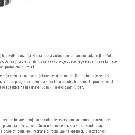
njih nekoliko decenija. Radna odeća vođena performansom sada stoji na čelu
live. Današnji profesionalci traže više od svoje odeće nego ikada – traže komade
n, profesionalni izgled.
lednija važnost pažljivo projektovane radne odeće. Od tkanina koje regulišu
rderobe pažljivo se razmatra kako bi se poboljšali udobnost i produktivnost.
 odeća utiče na naš dnevni učinak i profesionalni uspeh.
kstilne inovacije koje su nekada bile rezervisane za sportsku opremu. Ovi
u i povećavaju izdržljivost. Sintetičke mešavine, kao što su kombinacije
 u prvobitni oblik, dok tretirana prirodna vlakna obezbeđuju prozračnost i