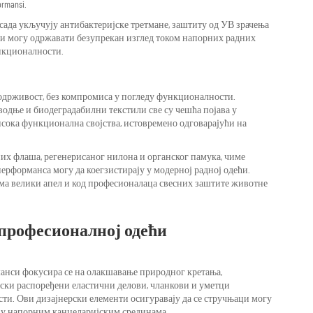
ormansi.
сада укључују антибактеријске третмане, заштиту од УВ зрачења
и могу одржавати безупрекан изглед током напорних радних
нкционалности.
 одрживост, без компромиса у погледу функционалности.
одње и биодеградабилни текстили све су чешћа појава у
сока функционална својства, истовремено одговарајући на
их флаша, регенерисаног нилона и органског памука, чиме
ерформанса могу да коегзистирају у модерној радној одећи.
има велики апел и код професионалаца свесних заштите животне
професионалној одећи
манси фокусира се на олакшавање природног кретања,
ски распоређени еластични делови, чланкови и уметци
ти. Ови дизајнерски елементи осигуравају да се стручњаци могу
ћу у напорним канцеларијским срединама.