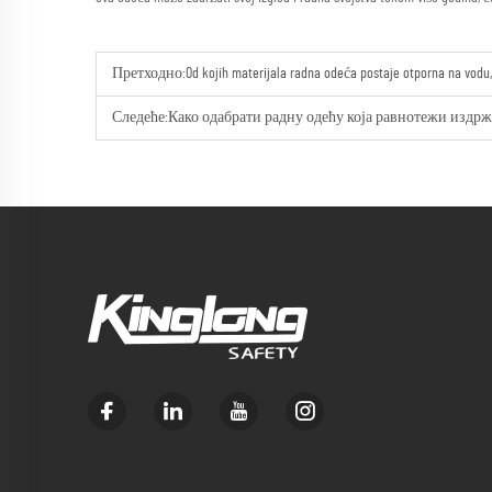
Претходно:
Od kojih materijala radna odeća postaje otporna na vodu,
Следеће:
Како одабрати радну одећу која равнотежи издрж