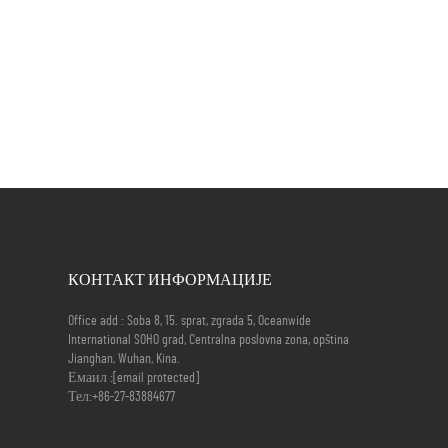
КОНТАКТ ИНФОРМАЦИЈЕ
Office add : Soba 8, 15. sprat, zgrada 5, Oceanwide
International SOHO grad, Centralna poslovna zona, opština
Jianghan, Wuhan, Kina.
Емаил :
[email protected]
Тел:
+86-27-83884677