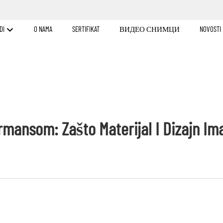
DI
O NAMA
SERTIFIKAT
ВИДЕО СНИМЦИ
NOVOSTI
ansom: Zašto Materijal I Dizajn Ima