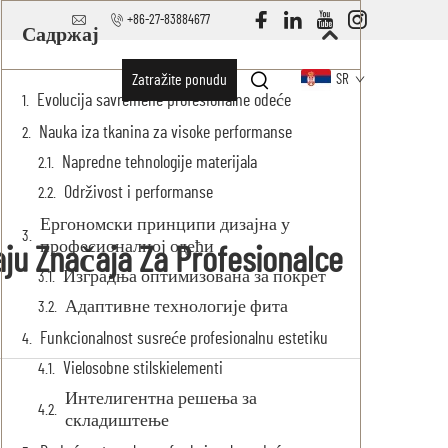
+86-27-83884677
Садржај
Zatražite ponudu
SR
Evolucija savremene profesionalne odeće
Nauka iza tkanina za visoke performanse
Napredne tehnologije materijala
Održivost i performanse
Ергономски принципи дизајна у
професионалној одећи
ju Značaja Za Profesionalce
Изградња оптимизована за покрет
Адаптивне технологије фита
Funkcionalnost susreće profesionalnu estetiku
Vielosobne stilskielementi
Интелигентна решења за
складиштење