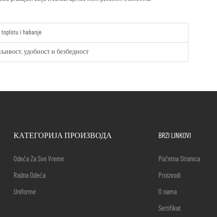
 toplotu i habanje
љивост, удобност и безбедност
КАТЕГОРИЈА ПРОИЗВОДА
BRZI LINKOVI
Odeća Za Sve Vreme
Početna Stranica
Radna Odeća
Proizvodi
Uniforme
O nama
Sertifikat