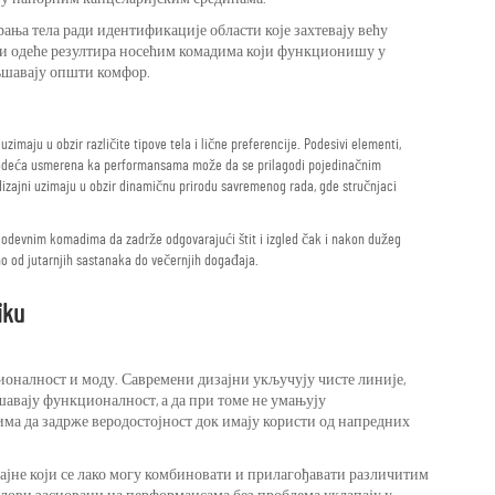
ања тела ради идентификације области које захтевају већу
и одеће резултира носећим комадима који функционишу у
љшавају општи комфор.
zimaju u obzir različite tipove tela i lične preferencije. Podesivi elementi,
na odeća usmerena ka performansama može da se prilagodi pojedinačnim
 dizajni uzimaju u obzir dinamičnu prirodu savremenog rada, gde stručnjaci
 odevnim komadima da zadrže odgovarajući štit i izgled čak i nakon dužeg
no od jutarnjih sastanaka do večernjih događaja.
iku
оналност и моду. Савремени дизајни укључују чисте линије,
шавају функционалност, а да при томе не умањују
ма да задрже веродостојност док имају користи од напредних
зајне који се лако могу комбиновати и прилагођавати различитим