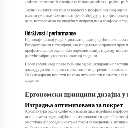
udobnost tradicionalnih materijala uz dodatne pogodnosti u pogledu perf
Технички текстили који се користе у професионалној одећи 
и антигужљење. Ове иновације обезбеђују да професионалц
дана, истовремено уживајући у непрекидном комфору и фу
Održivost i performanse
Најновији развој у функционалној радној одећи наглашава
Ресиркулирани материјали, еко-пријатељски процеси произв
професионалној одећи. Ове одрживе опције пружају иста ви
растуће забринутости о животној средини.
Произвођачи сада праве тканине од рециклираних пластичн
доказују да одговорност према животној средини и висока п
Овакав одржив приступ не само што користи планети, већ 
средине.
Ергономски принципи дизајна у 
Изградња оптимизована за покрет
Архитектура радне одеће која има за циљ повећање перфор
истовремено одржавајући професионални силует. Стратегиј
омогућавају слободно кретање током свакодневних активнос
удобно кретати, било да презентују клијентима или се кре