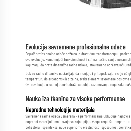
Evolucija savremene profesionalne odeće
Pejzaž profesionalne odeće doživeo je drastičnu transformaciju u posled
ove evolucije, kombinujući funkcionalnost i stil na načine ranije nezamis
koji mogu da prate dinamične radne uslove, istovremeno održavajući ureda
Dok se radne dinamike nastavljaju da menjaju i prilagođavaju, sve je očig
temperaturu do ergonomskih dizajna, svaki element savremene poslovne ga
Ova revolucija u radnoj odeći odražava dublje razumevanje toga kako naša
Nauka iza tkanina za visoke performanse
Napredne tehnologije materijala
Savremena radna odeća usmerena ka performansama uključuje najnovije te
napredni materijali imaju svojstva koja upijaju vlagu, regulišu temperatur
poliestera i spandeksa, nude superiornu elastičnost i sposobnost povratka