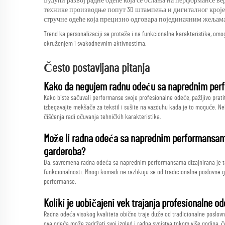
Будући развој радне одеће која се ослања на перформансе в
технике производње попут 3D штампења и дигиталног кроје
стручне одеће која прецизно одговара појединачним жељама
Trend ka personalizaciji se proteže i na funkcionalne karakteristike, om
okruženjem i svakodnevnim aktivnostima.
Često postavljana pitanja
Kako da negujem radnu odeću sa naprednim per
Kako biste sačuvali performanse svoje profesionalne odeće, pažljivo pratit
izbegavajte mekšače za tekstil i sušite na vazduhu kada je to moguće.
čišćenja radi očuvanja tehničkih karakteristika.
Može li radna odeća sa naprednim performansama
garderoba?
Da, savremena radna odeća sa naprednim performansama dizajnirana je t
funkcionalnosti. Mnogi komadi ne razlikuju se od tradicionalne poslovne g
performanse.
Koliki je uobičajeni vek trajanja profesionalne
Radna odeća visokog kvaliteta obično traje duže od tradicionalne poslovn
ova odeća može zadržati svoj izgled i radna svojstva tokom više godina, 