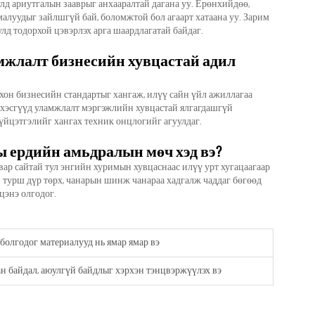
д ариутгалын зааврыг анхааралтай дагана уу. Ерөнхийдөө,
малуудыг зайлшгүй бай, боломжтой бол агаарт хатаана уу. Зарим
лд тодорхой цэвэрлэх арга шаардлагатай байдаг.
мжлалт бизнесийн хувцастай адил
хон бизнесийн стандартыг хангаж, илүү сайн үйл ажиллагаа
х хэсгүүд уламжлалт мэргэжлийн хувцастай ялгагдашгүй
гүйцэтгэлийг хангах техник онцлогийг агуулдаг.
 ердийн амьдралын мөч хэд вэ?
адвар сайтай тул энгийн хуримын хувцаснаас илүү урт хугацаагаар
н турш дүр төрх, чанарын шинж чанараа хадгалж чаддаг бөгөөд
цэнэ олгодог.
 болгодог материалууд нь ямар ямар вэ
ан байдал, аюулгүй байдлыг хэрхэн тэнцвэржүүлэх вэ