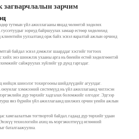
к загварчлалын зарчим
эц
 өдөр тутмын үйл ажиллагааны явцад чөлөөтэй хөдөлөх
 гуссетуудыг зориуд байршуулах замаар естөөр хөдөлөхөд
д клиентийн уулзалтанд орж байх эсвэл яаралтай ажлын орчинд
мтгай байдал эсвэл дэмжлэг шаарддаг хэсгийг тогтоох
с хийх энэ шинжлэх ухааны арга нь биеийн естөй хөдөлгөөнтэй
тохимжийг сайжруулах зүйлийг үр дүнд гаргадаг.
лд нийцэх шинэлэг тохиргооны шийдлүүдийг агуулдаг.
, оюунлаг хэмжээний системүүд нь үйл ажиллагаанд чиглэсэн
мэргэжлийн дүр төрхийг хадгалах боломжийг олгодог. Эдгээр
н турш янз бүрийн үйл ажиллагаанд шилжих орчин үеийн ажлын
ас хамгаалалтын тогтвортой байдал, гадаад дүр төрхийг удаан
. Энэхүү технологийн ахиц нь мэргэжилтнүүд өглөөний
хыг баталгаажуулна.