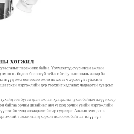
сны хөгжил
увьсгалыг пережилж байна. Үзүүлэлтэд суурилсан ажлын
д өмнө нь бодож болоогүй зүйлсийг функциональ чанар ба
лтнүүд өмсгөөнөөсөө өмнө нь хэзээ ч хүсээгүй зүйлсийг
 цэвэрхэн мэргэжлийн дүр төрхийг хадгалах чадвартай хувцсыг
ухайд зөв бүтээгдсэн ажлын хувцасны чухал байдал илүү ихээр
лэн байгаа орчны дизайныг авч үзэхэд орчин үеийн мэргэжлийн
үүлэхийн тулд анхааралтайгаар судалдаг. Ажлын хувцасны
 мэргэжлийн амжилтанд хэрхэн нөлөөлж байгааг илүү гүн