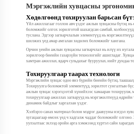
Мэргэжлийн хувцасны эргономи
Хөдөлгөөнд тохируулан барьсан бүт
Үйл ажиллагааг голлон авч үздэг ажлын хувцасны бүтэц нь
боломжийг олгох зорилготой шахагдсан самбай, холбоосууд,
туслана. Эдгээр загварчлалын элементүүд нь мэргэжилтнүү
шилжих үед амар амгалан хөдөлөх боломжийг хангана.
Орчин үеийн ажлын хувцасны загварчлал нь илүү их нугала
зорилгоор биеийн газарзүйн технологийг ашигладаг. Хувца
хамтран ажиллах, ядарч сульдахыг бууруулах, нийт дундаа 
Тохируулгаар таарах технологи
Мэргэжлийн хувцас одоо янз бүрийн биеийн бүтэц, таашаа
Тохируулга боломжтой элементүүд, зорилтот сунгалтын бүс
ажлын хувцас хэрэгцээтэй хүнийхээс хамааран тохируулж, 
тохируулгаар ажиллах загварууд нь мэргэжилтнүүд өдрий
динамик байдлыг харгалзан үздэг.
Хэлбэрээ санах материал болон мэдрэг даавууны нэгдэл хувц
хугацаагаар өмсөх үед ч хадгалж чаддаг боломжийг олгоно
уулзалтаас эхлээд оройн арга хэмжээнд хүртэл сайн харагда