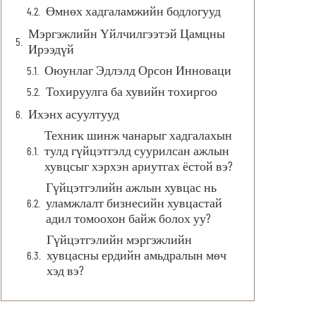
Өмнөх хадгаламжийн бодлогууд
Мэргэжлийн Үйлчилгээтэй Цамцны
Ирээдүй
Оюунлаг Эдлэлд Орсон Инноваци
Тохируулга ба хувийн тохиргоо
Ихэнх асуултууд
Техник шинж чанарыг хадгалахын
тулд гүйцэтгэлд суурилсан ажлын
хувцсыг хэрхэн ариутгах ёстой вэ?
Гүйцэтгэлийн ажлын хувцас нь
уламжлалт бизнесийн хувцастай
адил томоохон байж болох уу?
Гүйцэтгэлийн мэргэжлийн
хувцасны ердийн амьдралын мөч
хэд вэ?