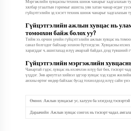
Мэргэжлийн хувцасны техник шинж чанарыг хадгалахын тул
хялбар угаалтын горимыг ашигла, уян хатан чанар өгдөг уус
гүйцэтгэлийн эд хэсэгт техник шинж чанарыг хадгалахын ту
Гүйцэтгэлийн ажлын хувцас нь ула
томоохон байж болох уу?
Тийм ээ, орчин үеийн гүйцэтгэлийн ажлын хувцас нь томоо
санал болгодог байхаар зохион бүтээгдсэн. Хувцасны ихэн
харагддаг ч, ашиглахад илүү амарзай байдал, дээд түвшний 
Гүйцэтгэлийн мэргэжлийн хувцасны
Чанартай гэдэс, хувцас нь ихэвчлэн илүү бат бөх, тэсвэрт ч
үлддэг. Зөв ариутгал хийвэл эдгээр хувцас хэд хэдэн жилий
анхны өртөг өндөр байхаас бусад тохиолдолд илүү сайн үнэ 
Өмнөх :
Ажлын хувцасыг ус, халуун ба элэгдэлд тэсвэртэй
Дараачийн :
Ажлын хувцас сонгох нь тэсвэрт чадал, амгал