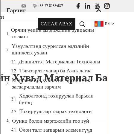
+86-27-83884677
Гарчиг
ЕО
САНАЛ АВАХ
MN
Орчин үеийн мэргэжлийн хувцасны
хөгжил
Үзүүлэлтэнд суурилсан эдлэлийн
шинжлэх ухаан
Дэвшилтэт Материалын Технологи
Тэвчээрлэг чанар ба Ажиллагаа
йн Хувьд Материал Ба
Мэргэжлийн хувцасны эргономик
загварчлалын зарчим
Хөдөлгөөнд тохируулан барьсан
бүтэц
Тохируулгаар таарах технологи
Функц болон мэргэжлийн гоо зүй
Олон талт загварын элементүүд