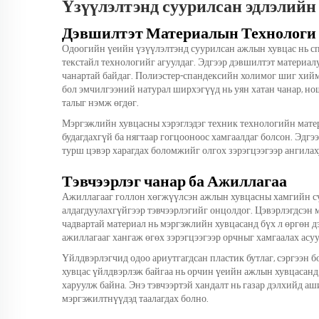
Үзүүлэлтэнд суурилсан эдлэлийн
Дэвшилтэт Материалын Технологи
Одоогийн үеийн үзүүлэлтэнд суурилсан ажлын хувцас нь сп
текстайл технологийг агуулдаг. Эдгээр дэвшилтэт материал
чанартай байдаг. Полиэстер-спандексийн холимог шиг хиймэ
бол эмчилгээний натурал ширхэгүүд нь уян хатан чанар, но
талыг нэмж өгдөг.
Мэргэжлийн хувцасны хэрэглэдэг техник технологийн матери
будагдахгүй ба нягтаар гогцооноос хамгаалдаг болсон. Эдг
турш цэвэр харагдах боломжийг олгох зэрэгцээгээр ангилах
Тэвчээрлэг чанар ба Ажиллагаа
Ажиллагааг голлон хөгжүүлсэн ажлын хувцасны хамгийн с
алдагдуулахгүйгээр тэвчээрлэгийг онцолдог. Цэвэрлэгдсэн м
чадвартай материал нь мэргэжлийн хувцасанд бүх л өргөн дэ
ажиллагааг хангаж өгөх зэрэгцээгээр орчныг хамгаалах асу
Үйлдвэрлэгчид одоо ариутгагдсан пластик бутлаг, сэргээн 
хувцас үйлдвэрлэж байгаа нь орчин үеийн ажлын хувцасанд
харуулж байна. Энэ тэвчээртэй хандалт нь газар дэлхийд а
мэргэжилтнүүдэд таалагдах болно.