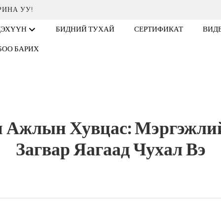
РИНА УУ!
ДЭХҮҮН
БИДНИЙ ТУХАЙ
СЕРТИФИКАТ
ВИД
БОО БАРИХ
н Ажлын Хувцас: Мэргэжли
Загвар Яагаад Чухал Вэ