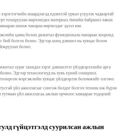
 хэрэглэгчийн шаардлагад идэвхтэй урвал үзүүлэх чадвартай
урт тохируулан өөрчлөгдөх материал, биеийн байршил хянах
 хамааран шинж чанараа өөрчилдөг эдлэл юм.
эргэжлийн цамц болон дижитал функциональ чанарын хооронд
г бий болгох болно. Эдгээр ахиц дэвшил нь хувцас болон
йжруулах болно.
ижитал зураг захидал зэрэг дэвшилтэт үйлдвэрлэлийн арга
олно. Эдгээр технологиуд нь хувь хүний сонирхол,
 тохирсон мэргэжлийн хувцас үйлдвэрлэх боломжийг олгоно.
 тусгай үйл ажиллагааг сонгож болдог болгох техник иж бүрэн
 тутмын үйл ажиллагаа, ажлын орчноос хамааран тодорхой
улд гүйцэтгэлд суурилсан ажлын