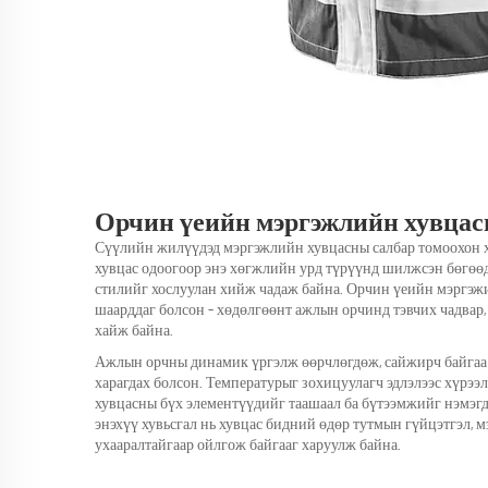
Орчин үеийн мэргэжлийн хувца
Сүүлийн жилүүдэд мэргэжлийн хувцасны салбар томоохон х
хувцас одоогоор энэ хөгжлийн урд түрүүнд шилжсэн бөгөө
стилийг хослуулан хийж чадаж байна. Орчин үеийн мэргэжи
шаарддаг болсон – хөдөлгөөнт ажлын орчинд тэвчих чадвар,
хайж байна.
Ажлын орчны динамик үргэлж өөрчлөгдөж, сайжирч байгаа т
харагдах болсон. Температурыг зохицуулагч эдлэлээс хүрээ
хувцасны бүх элементүүдийг таашаал ба бүтээмжийг нэмэгд
энэхүү хувьсгал нь хувцас бидний өдөр тутмын гүйцэтгэл,
ухааралтайгаар ойлгож байгааг харуулж байна.