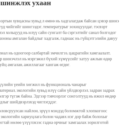
 шинжлэх ухаан
ортын хувцасны хувьд л өмнө нь хадгалагдаж байсан цэвэр шинэ
ууд чийгийг шингээдэг, температурыг зохицуулдаг, тэсвэрт
л хольцууд нь илүү сайн сунгалт ба сэргэлтийг санал болгодог
шооны амгалан байдлыг хадгалж, гаднаас нь гүйцэтгэлийн давуу
ал нь одоогоор салбартай эмчилгээ, цацрагийн хамгаалалт,
ээр шинэчлэл нь мэргэжил бүхий хүмүүсийг хатуу ажлын өдөр
уйц амгалан, ажиллагааг хангаж өгдөг.
үүлийн үеийн хөгжил нь функциональ чанарыг
атериал, экологийн хувьд илүү сайн үйлдвэрлэл, задран задрах
лгэр түгэж байна. Эдгээр тэвчээрлэг сонголтууд нь ижил өндөр
удлыг шийдвэрлэхэд чиглэгддэг.
боловсруулсан найлон, эрүүл мэндэд боломжтой хлопкогоос
 экологийн хариуцлага болон чадавх нэг дор байж болохыг
шигтай нөлөө үзүүлэхээс гадна орчныг хамгаалах зорилготой