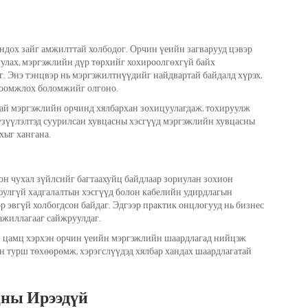
ндох зайг амжилттай холбодог. Орчин үеийн загварууд цэвэр
улах, мэргэжлийн дүр төрхийг хохироолгөхгүй байх
. Энэ тэнцвэр нь мэргэжилтнүүдийг найдвартай байдалд хүрэх,
лгоомжлох боломжийг олгоно.
тай мэргэжлийн орчинд хялбархан зохицуулагдаж, тохируулж
ь үзүүлэлтэд суурилсан хувцасны хэсгүүд мэргэжлийн хувцасны
хыг хангана.
н чухал зүйлсийг багтаахуйц байдлаар зориулан зохион
аюулгүй хадгалалтын хэсгүүд болон кабелийн удирдлагын
р эвгүй холбогдсон байдаг. Эдгээр практик онцлогууд нь бизнес
ажиллагааг сайжруулдаг.
н цамц хэрхэн орчин үеийн мэргэжлийн шаардлагад нийцэж
н турш төхөөрөмж, хэрэгслүүдэд хялбар хандах шаардлагатай
ны Ирээдүй