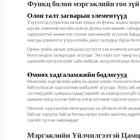
Функц болон мэргэжлийн гоо зүй
Олон талт загварын элементүүд
Үзүүлэлтэд суурилсан ажлын хувцас нь функц, модны хооро
шугам, томоотой өнгийн палитр, функц хангамжийг сайжру
зориулалттай жижигхэн техник хангамжийг агуулсан байдаг
хамтдаа дэвшилтэт үзүүлэлтийн давуу талуудаас бүрэн бо
Орчин үеийн ажлын хувцасны цуглуулга нь ихэвчлэн ялгаа
болох модуль загваруудыг агуулдаг. Энэ олон талт чанар н
одоогийн цуглуулгатайг сайн нийцэж, шууд интеграци боло
Өмнөх хадгаламжийн бодлогууд
Өнөөгийн мэргэжлийн цамц нь орчин үеийн технологи боло
байгуулагдсан хадгалалтын шийдлийг агуулдаг. Нууц зай, 
системүүдийг цамцанд гадаад төрхийг нь алдагдуулахгүйгээ
цамцны хувьд хүлээж байгаа цэвэр шугамыг хадгалах үедээ 
Оюунлаг хадгалалтын интеграцчлал нь үйлчилгээтэй ажлы
байгааг харуулж байгаа бөгөөд орчин үеийн ажилчид өдрий
гэдгийг хүлээн зөвшөөрдөг.
Мэргэжлийн Үйлчилгээтэй Цамц