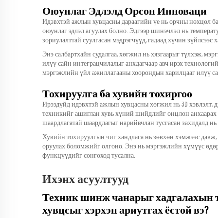
Оюунлаг Эдлэлд Орсон Инноваци
Идэвхтэй ажлын хувцасны дараагийн үе нь орчны нөхцөл ба
оюунлаг эдлэл агуулах болно. Эдгээр шинэчлэл нь температ
зориулалттай суулгасан мэдрэгчүүд, гадаад хүчин зүйлсээс
Энэ салбартхайн судалгаа, хөгжил нь хязгаарыг түлхэж, м
илүү сайн интеграцчилалыг анхдагчаар авч ирэх технологий
мэргэжлийн үйл ажиллагааны хоорондын харилцааг илүү са
Тохируулга ба хувийн тохиргоо
Ирээдүйд идэвхтэй ажлын хувцасны хөгжил нь 3D хэвлэлт, д
техникийг ашиглан хувь хүний шийдлийг онцлон анхаарах б
шаардлагатай шаардлагыг нарийвчлан тусгасан захидалд нь
Хувийн тохируулгын чиг хандлага нь зөвхөн хэмжээс давж,
оруулах боломжийг олгоно. Энэ нь мэргэжлийн хүмүүс өдөр
функцүүдийг сонгоход тусална.
Ихэнх асуултууд
Техник шинж чанарыг хадгалахын т
хувцсыг хэрхэн ариутгах ёстой вэ?