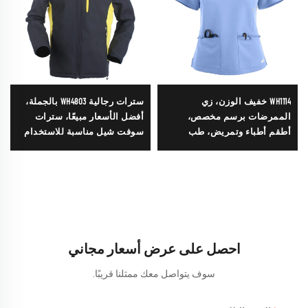
WH1114 خفيف الوزن، زي
سترات رجالية WH4803 بالجملة،
الممرضات برسم مخصص،
أفضل الأسعار مبيعًا، سترات
أطقم أطباء وتمريض، طب
سوفت شيل مناسبة للاستخدام
الأسنان، مستشفى الحيوانات
الخارجي، سترة سوفت شيل
الأليفة، بلوزة صالون تجميل،
مخصصة بسعر منخفض مع أكمام
أطقم ملابس تمريض
قابلة للفصل
احصل على عرض أسعار مجاني
سوف يتواصل معك ممثلنا قريبًا.