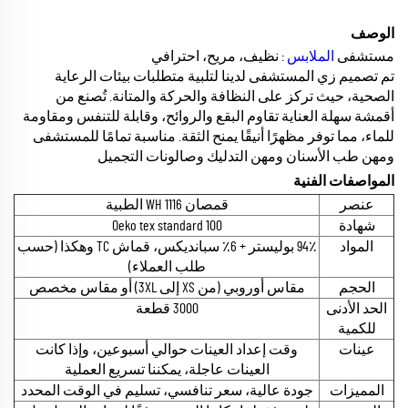
الوصف
مستشفى
الملابس
: نظيف، مريح، احترافي
تم تصميم زي المستشفى لدينا لتلبية متطلبات بيئات الرعاية
الصحية، حيث تركز على النظافة والحركة والمتانة. تُصنع من
أقمشة سهلة العناية تقاوم البقع والروائح، وقابلة للتنفس ومقاومة
للماء، مما توفر مظهرًا أنيقًا يمنح الثقة. مناسبة تمامًا للمستشفى
ومهن طب الأسنان ومهن التدليك وصالونات التجميل
المواصفات الفنية
عنصر
قمصان WH 1116 الطبية
شهادة
Oeko tex standard 100
المواد
94٪ بوليستر + 6٪ سبانديكس، قماش TC وهكذا (حسب
طلب العملاء)
الحجم
مقاس أوروبي (من XS إلى 3XL) أو مقاس مخصص
الحد الأدنى
3000 قطعة
للكمية
عينات
وقت إعداد العينات حوالي أسبوعين، وإذا كانت
العينات عاجلة، يمكننا تسريع العملية
المميزات
جودة عالية، سعر تنافسي، تسليم في الوقت المحدد