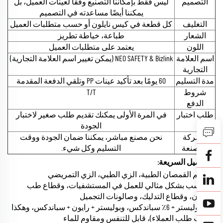
التصميم
ليس فقط بإمكاننا التصنيع وفقًا لعينات العميل، بل
يمكننا أيضًا مساعدته في التصميم
التغليف
كل قطعة في كيس نايلون أو حسب متطلبات العميل
الشعار
طباعة، خياطة تطريز
اللون
يعتمد على متطلبات العميل
اسم العلامة
NEO SAFETY & Bizlink (يمكن تغيير اسم العلامة التجارية)
التجارية
مدة التسليم
60 يومًا بعد تأكيد عينات PP وتلقي الدفعة المقدمة
شروط
T/T
الدفع
طلب اختبار
في المرة الأولى يمكنك تقديم طلب صغير لاختبار
الجودة
الشركة
نحن مصنع مباشر، يمكننا ضمان الجودة ووقت
المصنعة
التسليم وكل شيء.
التفاصيل السريعة:
1. أطقم القمصان الطبية، الزي الطبي، الزي التمريضي
2. مناسب بشكل مثالي للعمل في المستشفيات، وقطاع طب
الأسنان، وقطاع التدليك، وصالونات التجميل
3.4٪ بوليستر + 6٪ سباندكس، وبوليستر + رايون + سباندكس، وهكذا
(حسب طلب العملاء)، قابل للتنفس ومقاوم للماء