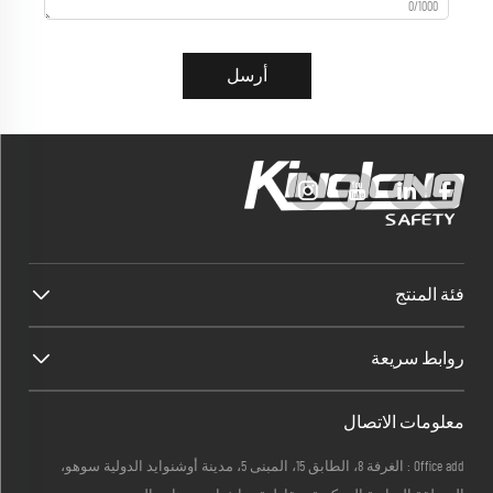
0/1000
أرسل
فئة المنتج
روابط سريعة
معلومات الاتصال
Office add : الغرفة 8، الطابق 15، المبنى 5، مدينة أوشنوايد الدولية سوهو،