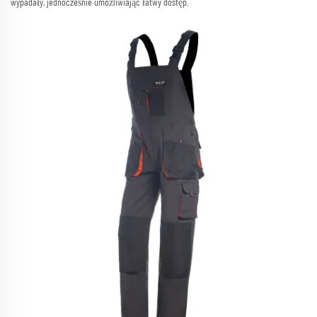
wypadały, jednocześnie umożliwiając łatwy dostęp.