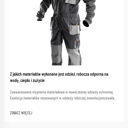
Z jakich materiałów wykonane jest odzież robocza odporna na
wodę, ciepło i zużycie
Zaawansowana inżynieria materiałowa w nowoczesnej odzieży ochronnej.
Ewolucja materiałów stosowanych w odzieży roboczej zrewolucjonizowała
sposób, w jaki profesjonaliści zapewniają sobie ochronę w trudnych
warunkach pracy. Od placów budowy po zakłady chemiczne, odpowiedni
ZOBACZ WIĘCEJ
partner w zakresie odzieży roboczej...