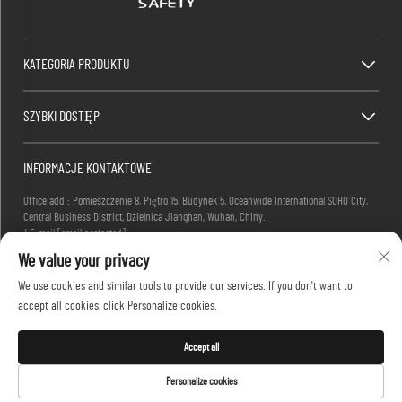
KATEGORIA PRODUKTU
SZYBKI DOSTĘP
INFORMACJE KONTAKTOWE
Office add : Pomieszczenie 8, Piętro 15, Budynek 5, Oceanwide International SOHO City,
Central Business District, Dzielnica Jianghan, Wuhan, Chiny.
/ E-mail:
[email protected]
/ Telefonowo:
+86-27-83884677
We value your privacy
We use cookies and similar tools to provide our services. If you don't want to
accept all cookies, click Personalize cookies.
Prawa autorskie © 2025 KINGLONG PROTECTIVE PRODUCTS (HUBEI) CO., LTD. Wszelkie prawa
zastrzeżone -
Polityka prywatności
Accept all
Personalize cookies