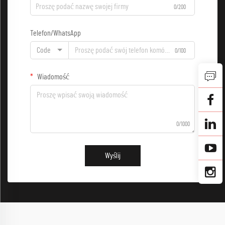
0/200
Telefon/WhatsApp
Code
0/100
Wiadomość
0/1000
Wyślij