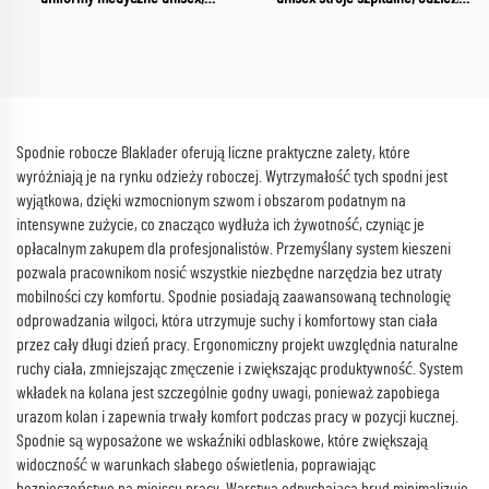
zestawy fartuchów, stroje
medyczna, komplet uniformów z
pielęgniarskie, służba zdrowia,
dekoltem w szpic, zestawy kitli
damskie uniformy, miękkie i
szpitalnych
wygodne fartuchy, sprzedaż
hurtowa
Spodnie robocze Blaklader oferują liczne praktyczne zalety, które
wyróżniają je na rynku odzieży roboczej. Wytrzymałość tych spodni jest
wyjątkowa, dzięki wzmocnionym szwom i obszarom podatnym na
intensywne zużycie, co znacząco wydłuża ich żywotność, czyniąc je
opłacalnym zakupem dla profesjonalistów. Przemyślany system kieszeni
pozwala pracownikom nosić wszystkie niezbędne narzędzia bez utraty
mobilności czy komfortu. Spodnie posiadają zaawansowaną technologię
odprowadzania wilgoci, która utrzymuje suchy i komfortowy stan ciała
przez cały długi dzień pracy. Ergonomiczny projekt uwzględnia naturalne
ruchy ciała, zmniejszając zmęczenie i zwiększając produktywność. System
wkładek na kolana jest szczególnie godny uwagi, ponieważ zapobiega
urazom kolan i zapewnia trwały komfort podczas pracy w pozycji kucznej.
Spodnie są wyposażone we wskaźniki odblaskowe, które zwiększają
widoczność w warunkach słabego oświetlenia, poprawiając