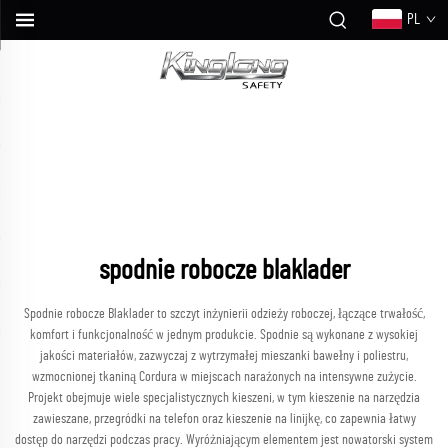
PL
spodnie robocze blaklader
Spodnie robocze Blaklader to szczyt inżynierii odzieży roboczej, łączące trwałość,
komfort i funkcjonalność w jednym produkcie. Spodnie są wykonane z wysokiej
jakości materiałów, zazwyczaj z wytrzymałej mieszanki bawełny i poliestru,
wzmocnionej tkaniną Cordura w miejscach narażonych na intensywne zużycie.
Projekt obejmuje wiele specjalistycznych kieszeni, w tym kieszenie na narzędzia
zawieszane, przegródki na telefon oraz kieszenie na linijkę, co zapewnia łatwy
dostęp do narzędzi podczas pracy. Wyróżniającym elementem jest nowatorski system