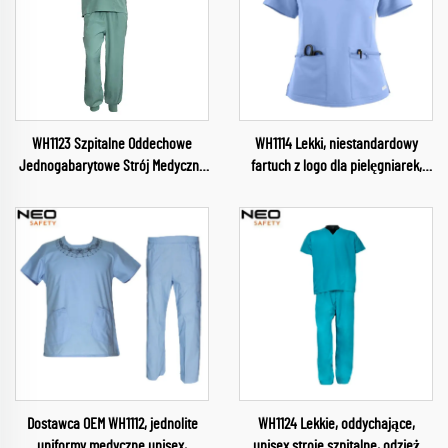
WH1123 Szpitalne Oddechowe
WH1114 Lekki, niestandardowy
Jednogabarytowe Strój Medyczny
fartuch z logo dla pielęgniarek,
Przemysłowy Strój Kurtka z
lekarzy, dentystów, szpitali
dekoltem w szpitalu Ubrania
weterynaryjnych, górna część
robocze
stroju, fachowe fartuchy do salonu
piękności
Dostawca OEM WH1112, jednolite
WH1124 Lekkie, oddychające,
uniformy medyczne unisex,
unisex stroje szpitalne, odzież