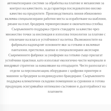
автоматизирани системи за обработка на платове и механизми за
контрол на качеството, за да гарантира последователно високо
качество на продуктите. Производствената линия обикновено
включва специализирани работни места за изработване на шаблони,
рязане на плат, бродерия, термопресоване и окончателна сглобка.
Съоръжението поддържа строги стандарти за качество чрез
множество точки за инспекция и използва технологии за платове с
отвличане на влага и устойчивост на петна. Възможностите на
фабриката надхвърлят основните яки за готвачи и включват
панталони, престилки, шапки и специализирани аксесоари.
Съвременните фабрики за униформи на готвачи също прилагат
устойчиви практики, като използват екологично чисти материали и
внедряват стратегии за намаляване на отпадъците. Често разполагат с
отдели за персонализация, оборудвани с цифрови принтери и
машини за бродерия за индивидуално брандиране. Съоръжението
поддържа климатични складови помещения за суровини и готова
продукция, осигурявайки оптимално състояние и дълготрайност на
платовете.