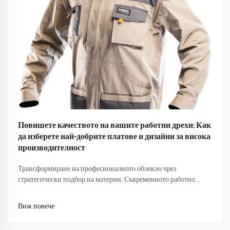
Повишете качеството на вашите работни дрехи: Как
да изберете най-добрите платове и дизайни за висока
производителност
Трансформиране на професионалното облекло чрез
стратегически подбор на материи. Съвременното работно
място изисква повече от всякога от облеклото ни. Тъй като
професионалистите се ориентират между срещи с клиенти,
Виж повече
съвместни сесии и динамична работна среда,...