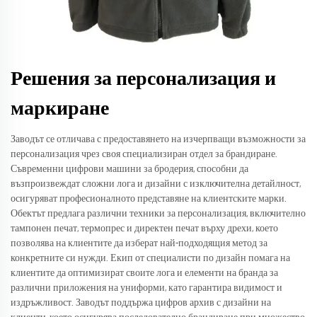
Решения за персонализация и
маркиране
Заводът се отличава с предоставянето на изчерпващи възможности за
персонализация чрез своя специализиран отдел за брандиране.
Съвременни цифрови машини за бродерия, способни да
възпроизвеждат сложни лога и дизайни с изключителна детайлност,
осигуряват професионалното представяне на клиентските марки.
Обектът предлага различни техники за персонализация, включително
тампонен печат, термопрес и директен печат върху дрехи, което
позволява на клиентите да изберат най-подходящия метод за
конкретните си нужди. Екип от специалисти по дизайн помага на
клиентите да оптимизират своите лога и елементи на бранда за
различни приложения на униформи, като гарантира видимост и
издръжливост. Заводът поддържа цифров архив с дизайни на