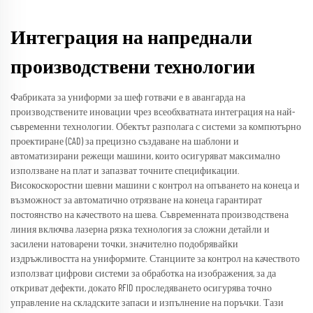
Интеграция на напреднали
производствени технологии
Фабриката за униформи за шеф готвачи е в авангарда на
производствените иновации чрез всеобхватната интеграция на най-
съвременни технологии. Обектът разполага с системи за компютърно
проектиране (CAD) за прецизно създаване на шаблони и
автоматизирани режещи машини, които осигуряват максимално
използване на плат и запазват точните спецификации.
Високоскоростни шевни машини с контрол на опъването на конеца и
възможност за автоматично отрязване на конеца гарантират
постоянство на качеството на шева. Съвременната производствена
линия включва лазерна рязка технология за сложни детайли и
засилени натоварени точки, значително подобрявайки
издръжливостта на униформите. Станциите за контрол на качеството
използват цифрови системи за обработка на изображения, за да
откриват дефекти, докато RFID проследяването осигурява точно
управление на складските запаси и изпълнение на поръчки. Тази