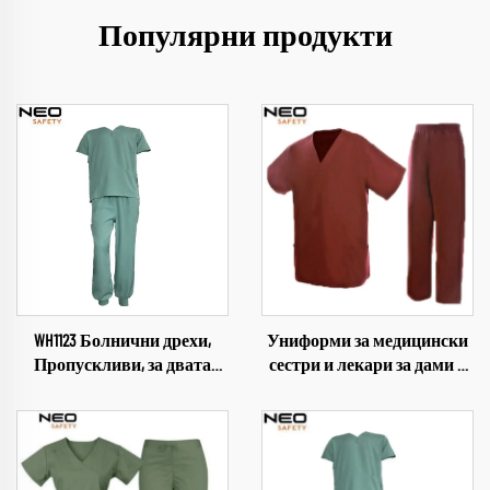
Популярни продукти
WH1123 Болнични дрехи,
Униформи за медицински
Пропускливи, за двата
сестри и лекари за дами и
пола, Медицински
мъже на търговска база
индустриални униформи,
WH702 с персонализиран
V-образно деколте,
лого, пълно
комплект дрехи за
сублимационно
болница, работно облекло
принтиране, костюми с