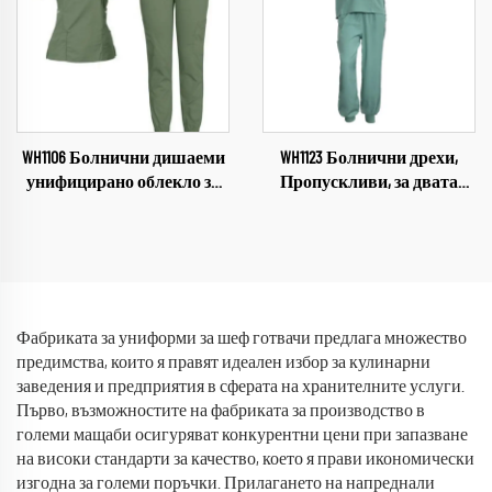
къси ръкави, произведено
в Китай
WH1106 Болнични дишаеми
WH1123 Болнични дрехи,
унифицирано облекло за
Пропускливи, за двата
медицински персонал
пола, Медицински
Индустриални
индустриални униформи,
медицински униформи с V-
V-образно деколте,
образно деколте
комплект дрехи за
Комплекти болнични
болница, работно облекло
униформи Работно
Фабриката за униформи за шеф готвачи предлага множество
облекло за болница
предимства, които я правят идеален избор за кулинарни
заведения и предприятия в сферата на хранителните услуги.
Първо, възможностите на фабриката за производство в
големи мащаби осигуряват конкурентни цени при запазване
на високи стандарти за качество, което я прави икономически
изгодна за големи поръчки. Прилагането на напреднали