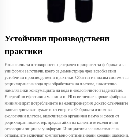
Устойчиви производствени
практики
Екологичната отговорност е централен приоритет за фабриката за
униформи за готвачи, което се демонстрира чрез всеобхватни
устойчиви производствени практики. Обектът използва системи за
рециклиране на вода при обработката на платове, значително
намалявайки консумацията на вода и екологичното въздействие.
Енергийно ефективни машини и LED осветление в цялата фабрика
минимизират потреблението на електроенергия, докато слънчевите
панели допълват нуждите от енергия. Фабриката използва
екологични платове, включително органичен памук и смеси от
рециклиран полиестер, предлагайки на клиентите екологично
отговорни опции за униформи. Инициативи за намаляване на
отпадъците включват компютърно оптимизирани кроящи шаблони,