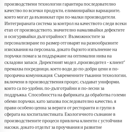
производствени технологии гарантира последователно
качество по всички продукти, елиминирайки вариациите,
които могат да възникнат при по-малки производители.
Интегрираната система за контрол на качеството следи всеки
етап от производството, значително намалявайки дефектите
и осигурявайки дълготрайност. Възможностите за
персонализиране по размер отговарят на разнообразните
изисквания на персонала, докато бързото изпълнение на
поръчки помага за поддържане на оптимални нива на
складови запаси. Директният модел „производител – клиент“
премахва посредници, което води до по-добри цени и по-
прозрачна комуникация. Съвременните тъканни технологии,
включени в производствения процес, създават униформи,
които са по-удобни, по-дълготрайни и по-лесни за
поддръжка. Способността на фабриката да обработва големи
обеми поръчки, като запазва последователно качество, я
прави особено ценна за вериги от ресторанти и групи в
сферата на хоспиталистиката. Екологичното съзнание в
производствените процеси привлича клиенти с устойчиви
насоки, докато отделът за проучвания и развитие