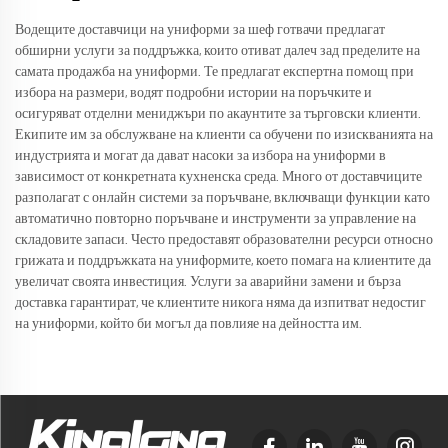
Водещите доставчици на униформи за шеф готвачи предлагат
обширни услуги за поддръжка, които отиват далеч зад пределите на
самата продажба на униформи. Те предлагат експертна помощ при
избора на размери, водят подробни истории на поръчките и
осигуряват отделни мениджъри по акаунтите за търговски клиенти.
Екипите им за обслужване на клиенти са обучени по изискванията на
индустрията и могат да дават насоки за избора на униформи в
зависимост от конкретната кухненска среда. Много от доставчиците
разполагат с онлайн системи за поръчване, включващи функции като
автоматично повторно поръчване и инструменти за управление на
складовите запаси. Често предоставят образователни ресурси относно
грижата и поддръжката на униформите, което помага на клиентите да
увеличат своята инвестиция. Услуги за аварийни замени и бърза
доставка гарантират, че клиентите никога няма да изпитват недостиг
на униформи, който би могъл да повлияе на дейността им.