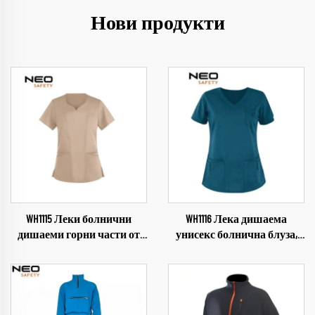
Нови продукти
WH1115 Леки болнични
WH1116 Лека дишаема
дишаеми горни части от
унисекс болнична блуза,
униформи за медицински
водоустойчив плат,
персонал Водоотблъскващ
униформа с V-образна
плат Униформи с V-образно
якичка, медицинска
деколте Горни части на
униформа за медицински
униформи за медицински
персонал