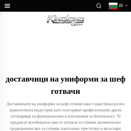
BG
доставчици на униформи за шеф
готвачи
Доставчиците на униформи за шеф готвачи имат съществена роля в
хранителната индустрия, като осигуряват професионални дрехи,
отговарящи на функционални и изисквания за безопасност. Те
предлагат всеобхватна гама от облекла за готвачи, включително
традиционни яки за готвачи, панталони, престилки и аксесоари,