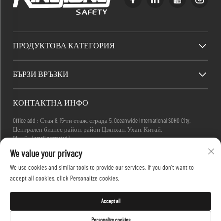
ПРОДУКТОВА КАТЕГОРИЯ
БЪРЗИ ВРЪЗКИ
КОНТАКТНА ИНФО
Office add : Стая 8, 15-ти етаж, сграда 5, Oceanwide International SOHO City,
Централен бизнес район, район Цзянхан, Ухан, Китай.
Имейл:
[email protected]
Телефон:
+86-27-83884677
We value your privacy
We use cookies and similar tools to provide our services. If you don't want to
accept all cookies, click Personalize cookies.
Всички права запазени © 2025 KINGLONG PROTECTIVE PRODUCTS (HUBEI) CO., LTD. -
Политика за поверителност
Accept all
Personalize cookies