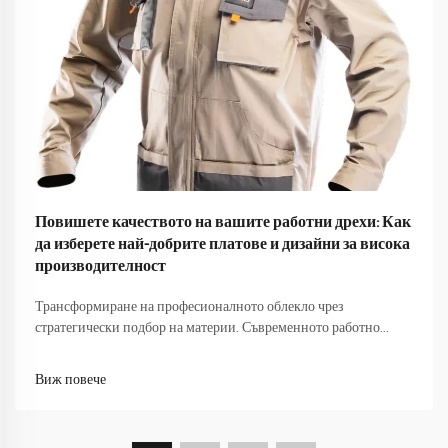
Повишете качеството на вашите работни дрехи: Как
да изберете най-добрите платове и дизайни за висока
производителност
Трансформиране на професионалното облекло чрез
стратегически подбор на материи. Съвременното работно
място изисква повече от всякога от облеклото ни. Тъй като
професионалистите се ориентират между срещи с клиенти,
Виж повече
съвместни сесии и динамична работна среда,...