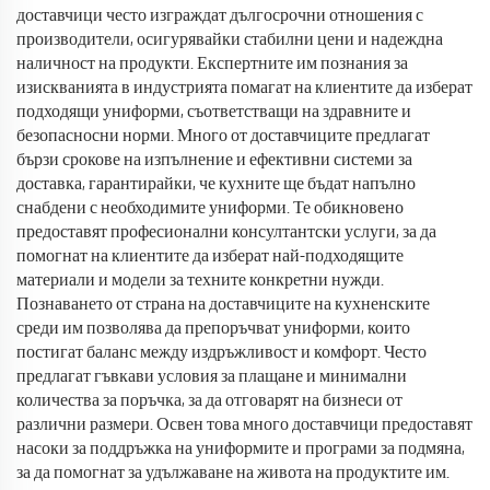
доставчици често изграждат дългосрочни отношения с
производители, осигурявайки стабилни цени и надеждна
наличност на продукти. Експертните им познания за
изискванията в индустрията помагат на клиентите да изберат
подходящи униформи, съответстващи на здравните и
безопасносни норми. Много от доставчиците предлагат
бързи срокове на изпълнение и ефективни системи за
доставка, гарантирайки, че кухните ще бъдат напълно
снабдени с необходимите униформи. Те обикновено
предоставят професионални консултантски услуги, за да
помогнат на клиентите да изберат най-подходящите
материали и модели за техните конкретни нужди.
Познаването от страна на доставчиците на кухненските
среди им позволява да препоръчват униформи, които
постигат баланс между издръжливост и комфорт. Често
предлагат гъвкави условия за плащане и минимални
количества за поръчка, за да отговарят на бизнеси от
различни размери. Освен това много доставчици предоставят
насоки за поддръжка на униформите и програми за подмяна,
за да помогнат за удължаване на живота на продуктите им.