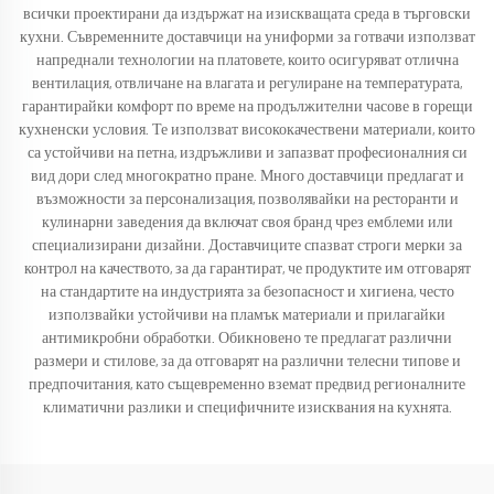
всички проектирани да издържат на изискващата среда в търговски
кухни. Съвременните доставчици на униформи за готвачи използват
напреднали технологии на платовете, които осигуряват отлична
вентилация, отвличане на влагата и регулиране на температурата,
гарантирайки комфорт по време на продължителни часове в горещи
кухненски условия. Те използват висококачествени материали, които
са устойчиви на петна, издръжливи и запазват професионалния си
вид дори след многократно пране. Много доставчици предлагат и
възможности за персонализация, позволявайки на ресторанти и
кулинарни заведения да включат своя бранд чрез емблеми или
специализирани дизайни. Доставчиците спазват строги мерки за
контрол на качеството, за да гарантират, че продуктите им отговарят
на стандартите на индустрията за безопасност и хигиена, често
използвайки устойчиви на пламък материали и прилагайки
антимикробни обработки. Обикновено те предлагат различни
размери и стилове, за да отговарят на различни телесни типове и
предпочитания, като същевременно вземат предвид регионалните
климатични разлики и специфичните изисквания на кухнята.