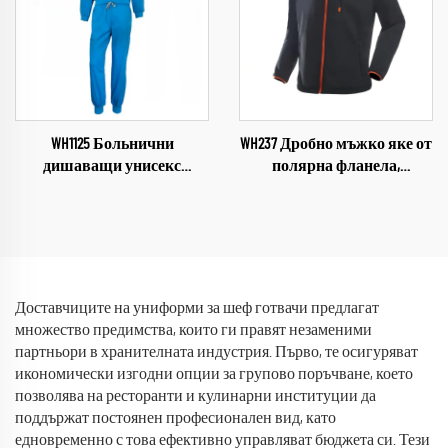
персонал
WH1125 Больнични
WH237 Дробно мъжко яке от
дишаващи унисекс
полярна фланела,
работни дрехи за
персонализиран дизайн,
медицински персонал,
полузип, висококачествено
униформи от индустрията,
зимно унисекс полярно яке
комплекти с V-образно
за външни дейности
деколте, болнични работни
дрехи
Доставчиците на униформи за шеф готвачи предлагат
множество предимства, които ги правят незаменими
партньори в хранителната индустрия. Първо, те осигуряват
икономически изгодни опции за групово поръчване, което
позволява на ресторанти и кулинарни институции да
поддържат постоянен професионален вид, като
едновременно с това ефективно управляват бюджета си. Тези