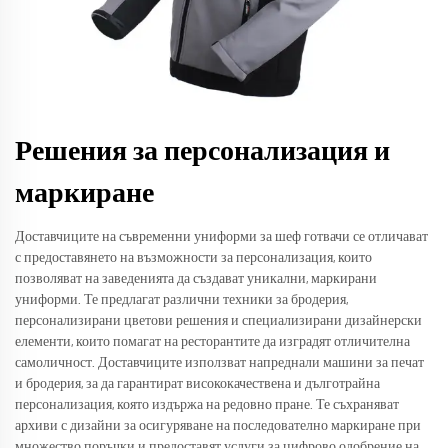
Решения за персонализация и
маркиране
Доставчиците на съвременни униформи за шеф готвачи се отличават
с предоставянето на възможности за персонализация, които
позволяват на заведенията да създават уникални, маркирани
униформи. Те предлагат различни техники за бродерия,
персонализирани цветови решения и специализирани дизайнерски
елементи, които помагат на ресторантите да изградят отличителна
самоличност. Доставчиците използват напреднали машини за печат
и бродерия, за да гарантират висококачествена и дълготрайна
персонализация, която издържа на редовно пране. Те съхраняват
архиви с дизайни за осигуряване на последователно маркиране при
множество поръчки и предоставят услуги за цифрово одобрение на