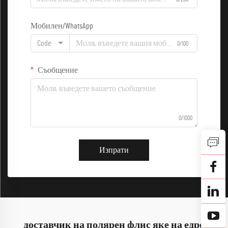
Мобилен/WhatsApp
Code
0/100
Съобщение
0/1000
Изпрати
доставчик на полярен флис яке на едро