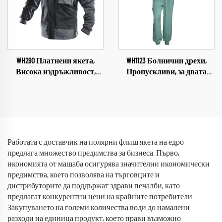
WH290 Платнени якета,
WH1123 Болнични дрехи,
Висока издръжливост,
Пропускливи, за двата
Екип за техник, Механик,
пола, Медицински
Работно облекло, яке и
индустриални униформи,
панталон, комплект за
V-образно деколте,
мъже, работна дреха
комплект дрехи за
болница, работно облекло
Работата с доставчик на полярни флиш якета на едро
предлага множество предимства за бизнеса. Първо,
икономията от мащаба осигурява значителни икономически
предимства, което позволява на търговците и
дистрибуторите да поддържат здрави печалби, като
предлагат конкурентни цени на крайните потребители.
Закупуването на големи количества води до намалени
разходи на единица продукт, което прави възможно