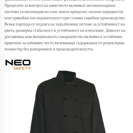
Процесите за контрол на качеството включват автоматизирани
системи за инспекция на плат, които прецизно засичат нередности,
осигурявайки последователност при големи серийни производство.
Всеки партида се подлага на задълбочени тестове за устойчивост на
цвета, размерна стабилност и устойчивост на износване. Девизът на
доставчика към материалното съвършенство включва и устойчиви
практики за набавяне, често включващи съдържание от рециклиран
полиестер без компромиси в производителността.