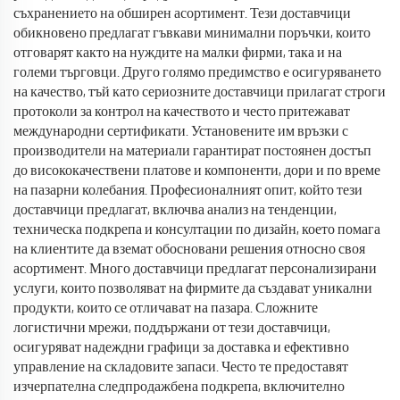
съхранението на обширен асортимент. Тези доставчици
обикновено предлагат гъвкави минимални поръчки, които
отговарят както на нуждите на малки фирми, така и на
големи търговци. Друго голямо предимство е осигуряването
на качество, тъй като сериозните доставчици прилагат строги
протоколи за контрол на качеството и често притежават
международни сертификати. Установените им връзки с
производители на материали гарантират постоянен достъп
до висококачествени платове и компоненти, дори и по време
на пазарни колебания. Професионалният опит, който тези
доставчици предлагат, включва анализ на тенденции,
техническа подкрепа и консултации по дизайн, което помага
на клиентите да вземат обосновани решения относно своя
асортимент. Много доставчици предлагат персонализирани
услуги, които позволяват на фирмите да създават уникални
продукти, които се отличават на пазара. Сложните
логистични мрежи, поддържани от тези доставчици,
осигуряват надеждни графици за доставка и ефективно
управление на складовите запаси. Често те предоставят
изчерпателна следпродажбена подкрепа, включително