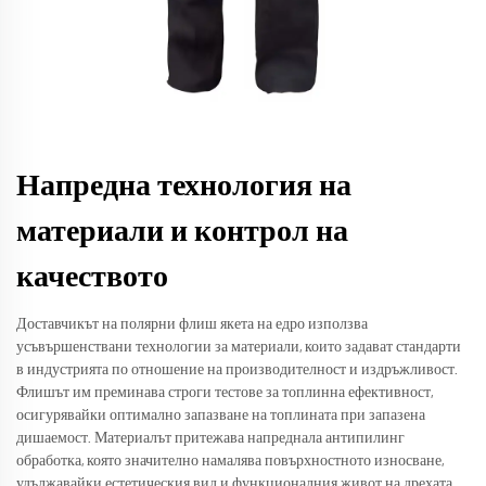
Напредна технология на
материали и контрол на
качеството
Доставчикът на полярни флиш якета на едро използва
усъвършенствани технологии за материали, които задават стандарти
в индустрията по отношение на производителност и издръжливост.
Флишът им преминава строги тестове за топлинна ефективност,
осигурявайки оптимално запазване на топлината при запазена
дишаемост. Материалът притежава напреднала антипилинг
обработка, която значително намалява повърхностното износване,
удължавайки естетическия вид и функционалния живот на дрехата.