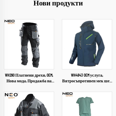
Нови продукти
WH290 Платнени дрехи, OEM,
WH4843 OEM услуга,
Нова мода, Продажба на
Вятросъпротивен мек шел
едро, Мъжки работни
за открити пространства,
панталони с много
Облекло за къмпинг и
джобове, панталони с
походи, Меко яке за мъже,
уплътнение от оксфорд
яке с отмываем капюшон