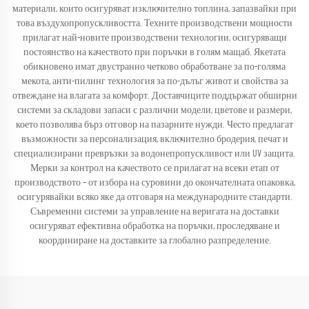
материали, които осигуряват изключително топлина, запазвайки при
това въздухопропускливостта. Техните производствени мощности
прилагат най-новите производствени технологии, осигуряващи
постоянство на качеството при поръчки в голям мащаб. Якетата
обикновено имат двустранно четково обработване за по-голяма
мекота, анти-пилинг технология за по-дълъг живот и свойства за
отвеждане на влагата за комфорт. Доставчиците поддържат обширни
системи за складови запаси с различни модели, цветове и размери,
което позволява бърз отговор на пазарните нужди. Често предлагат
възможности за персонализация, включително бродерия, печат и
специализирани превръзки за водонепропускливост или UV защита.
Мерки за контрол на качеството се прилагат на всеки етап от
производството – от избора на суровини до окончателната опаковка,
осигурявайки всяко яке да отговаря на международните стандарти.
Съвременни системи за управление на веригата на доставки
осигуряват ефективна обработка на поръчки, проследяване и
координиране на доставките за глобално разпределение.