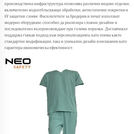
производствена инфраструктура позволява различни видове отделки,
включително водоотблъскващи обработки, антистатични покрития и
UV защитни слоеве. Фасилитетите за бродерия и печат използват
модерно оборудване, способно да реализира сложни дизайни и
последователно възпроизвеждане при големи поръчки. Доставчикът
поддържа гъвкав подход към персонализацията, като поема както
стандартни модификации, така и уникални дизайн изисквания, като
гарантира икономическа ефективност.