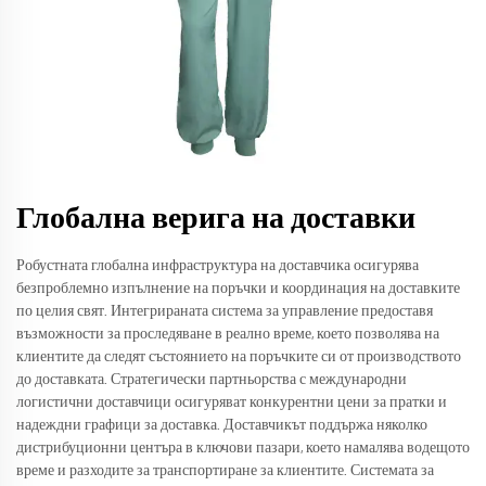
Глобална верига на доставки
Робустната глобална инфраструктура на доставчика осигурява
безпроблемно изпълнение на поръчки и координация на доставките
по целия свят. Интегрираната система за управление предоставя
възможности за проследяване в реално време, което позволява на
клиентите да следят състоянието на поръчките си от производството
до доставката. Стратегически партньорства с международни
логистични доставчици осигуряват конкурентни цени за пратки и
надеждни графици за доставка. Доставчикът поддържа няколко
дистрибуционни центъра в ключови пазари, което намалява водещото
време и разходите за транспортиране за клиентите. Системата за