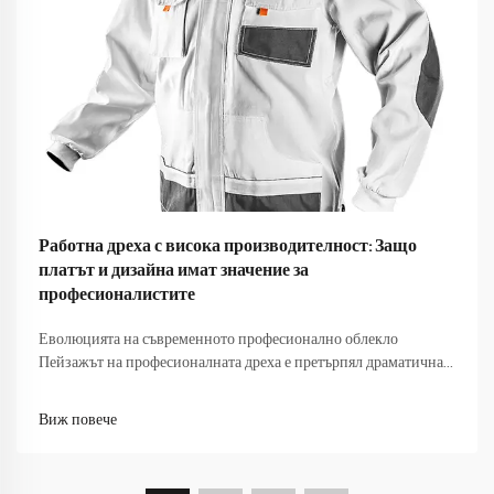
Работна дреха с висока производителност: Защо
платът и дизайна имат значение за
професионалистите
Еволюцията на съвременното професионално облекло
Пейзажът на професионалната дреха е претърпял драматична
трансформация през последните десетилетия. Работната дреха,
насочена към производителност, сега е в авангарда на тази
Виж повече
еволюция, като комбинира функционалност със стил...