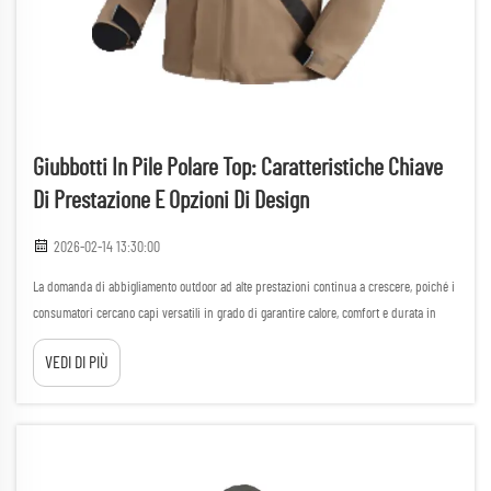
Giubbotti In Pile Polare Top: Caratteristiche Chiave
Di Prestazione E Opzioni Di Design
2026-02-14 13:30:00
La domanda di abbigliamento outdoor ad alte prestazioni continua a crescere, poiché i
consumatori cercano capi versatili in grado di garantire calore, comfort e durata in
ambienti diversificati. Tra le scelte più popolari, sia per uso ricreativo che
VEDI DI PIÙ
professionale...