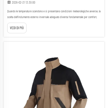
2026-02-21 13:30:00
Quando le temperature scendono e si presentano condizioni meteorologiche avverse, la
scelta dell’indumento esterno invernale adeguato diventa fondamentale per comfort,
prestazioni e protezione. Una giacca in pile polare ben scelta costituisce la base
VEDI DI PIÙ
efficace di un sistema di strati, off...