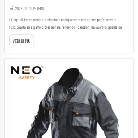
2026-03-01 14:11:00
I luoghi di lavoro moderni richiedono abbigliamento che unisca perfettamente
funzionalità ed aspetto professionale, rendendo i pantaloni da lavoro di qualità un
elemento essenziale di qualsiasi guardaroba professionale. Che tu stia operando su
VEDI DI PIÙ
cantieri edili, in ambienti di magazzino...