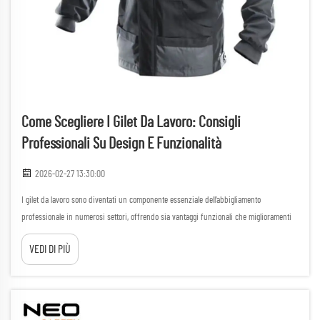
Come Scegliere I Gilet Da Lavoro: Consigli
Professionali Su Design E Funzionalità
2026-02-27 13:30:00
I gilet da lavoro sono diventati un componente essenziale dell’abbigliamento
professionale in numerosi settori, offrendo sia vantaggi funzionali che miglioramenti
delle caratteristiche di sicurezza. Questi capi versatili garantiscono ai lavoratori una
VEDI DI PIÙ
maggiore mobilità, mantenendo al contempo l’accesso a...