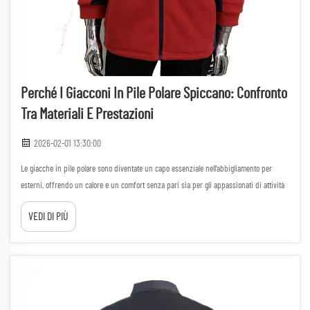
Perché I Giacconi In Pile Polare Spiccano: Confronto
Tra Materiali E Prestazioni
2026-02-01 13:30:00
Le giacche in pile polare sono diventate un capo essenziale nell’abbigliamento per
esterni, offrendo un calore e un comfort senza pari sia per gli appassionati di attività
all’aperto sia per l’uso quotidiano. Questi capi versatili uniscono una struttura leggera a
VEDI DI PIÙ
eccezionali proprietà isolanti, ma...