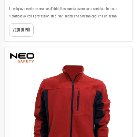
Le esigenze moderne relative all’abbigliamento da lavoro sono cambiate in modo
significativo, con i professionisti di vari settori che cercano capi che uniscano
resistenza, comfort e flessibilità. Lo sviluppo di pantaloni elasticizzati avanzati
VEDI DI PIÙ
rappresenta un’innovazione fondamentale per la funzionalità...