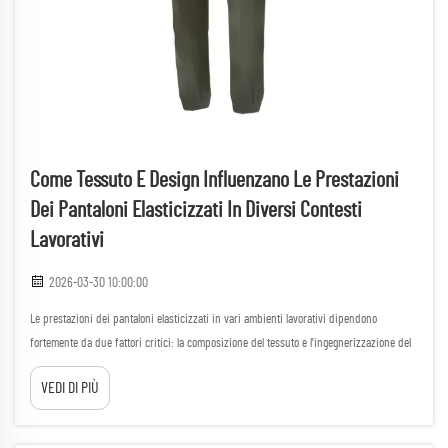
Come Tessuto E Design Influenzano Le Prestazioni
Dei Pantaloni Elasticizzati In Diversi Contesti
Lavorativi
2026-03-30 10:00:00
Le prestazioni dei pantaloni elasticizzati in vari ambienti lavorativi dipendono
fortemente da due fattori critici: la composizione del tessuto e l'ingegnerizzazione del
design. I lavoratori di settori quali edilizia, manifatturiero e servizi all'aperto contano
VEDI DI PIÙ
su pantaloni elasticizzati che garantiscano ...