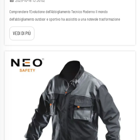
2025-10-16 13:30:02
Comprendere l'Evolutione dell'Abbigliamento Tecnico Moderno Il mondo
dell'abbigliamento outdoor e sportivo ha assistito a una notevole trasformazione
nell'ultimo decennio, con l'emergere delle giacche elastiche come innovazione
VEDI DI PIÙ
rivoluzionaria sul mercato. Queste ver...