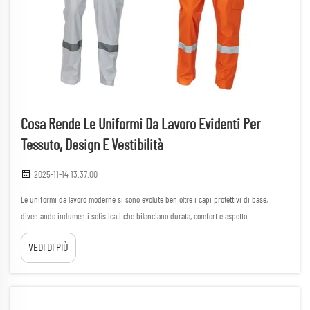
Cosa Rende Le Uniformi Da Lavoro Evidenti Per
Tessuto, Design E Vestibilità
2025-11-14 13:37:00
Le uniformi da lavoro moderne si sono evolute ben oltre i capi protettivi di base,
diventando indumenti sofisticati che bilanciano durata, comfort e aspetto
professionale. Nell'attuale panorama industriale competitivo, le aziende riconoscono
VEDI DI PIÙ
che l'abbigliamento professionale di alta qualità...