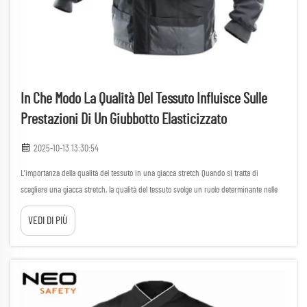
In Che Modo La Qualità Del Tessuto Influisce Sulle
Prestazioni Di Un Giubbotto Elasticizzato
2025-10-13 13:30:54
L'importanza della qualità del tessuto in una giacca stretch Quando si tratta di
scegliere una giacca stretch, la qualità del tessuto svolge un ruolo determinante nelle
prestazioni complessive. Una giacca stretch è progettata per offrire flessibilità,
VEDI DI PIÙ
durabilità e comfort, elementi che rendono...