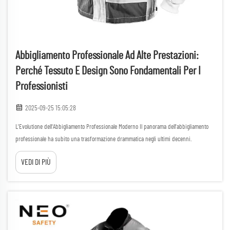
Abbigliamento Professionale Ad Alte Prestazioni:
Perché Tessuto E Design Sono Fondamentali Per I
Professionisti
2025-09-25 15:05:28
L'Evolutione dell'Abbigliamento Professionale Moderno Il panorama dell'abbigliamento
professionale ha subito una trasformazione drammatica negli ultimi decenni.
L'abbigliamento lavorativo orientato alle prestazioni si trova ora all'avanguardia di
VEDI DI PIÙ
questa evoluzione, combinando funzionalità ed eleganza...