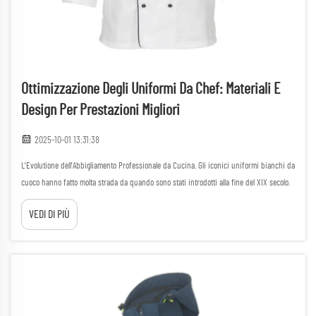
Ottimizzazione Degli Uniformi Da Chef: Materiali E
Design Per Prestazioni Migliori
2025-10-01 13:31:38
L'Evolutione dell'Abbigliamento Professionale da Cucina. Gli iconici uniformi bianchi da
cuoco hanno fatto molta strada da quando sono stati introdotti alla fine del XIX secolo.
Ciò che iniziò come una soluzione pratica per dimostrare la pulizia nelle cucine
VEDI DI PIÙ
professionali si è evoluto in...