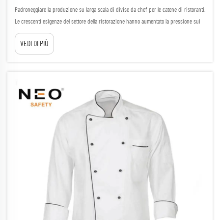
Padroneggiare la produzione su larga scala di divise da chef per le catene di ristoranti.
Le crescenti esigenze del settore della ristorazione hanno aumentato la pressione sui
produttori OEM di divise da chef, obbligandoli a fornire uniformi personalizzate di alta
VEDI DI PIÙ
qualità su larga scala. Le catene di ristoranti...