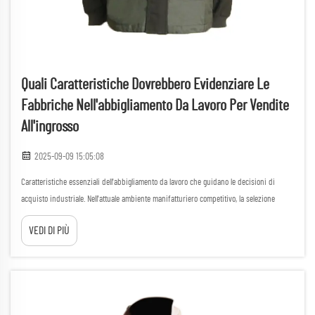
Quali Caratteristiche Dovrebbero Evidenziare Le
Fabbriche Nell'abbigliamento Da Lavoro Per Vendite
All'ingrosso
2025-09-09 15:05:08
Caratteristiche essenziali dell'abbigliamento da lavoro che guidano le decisioni di
acquisto industriale. Nell'attuale ambiente manifatturiero competitivo, la selezione
dell'abbigliamento da lavoro per vendite all'ingrosso richiede un'attenta valutazione di
VEDI DI PIÙ
diversi fattori che influiscono sia sulla sicurezza dei lavoratori sia su...