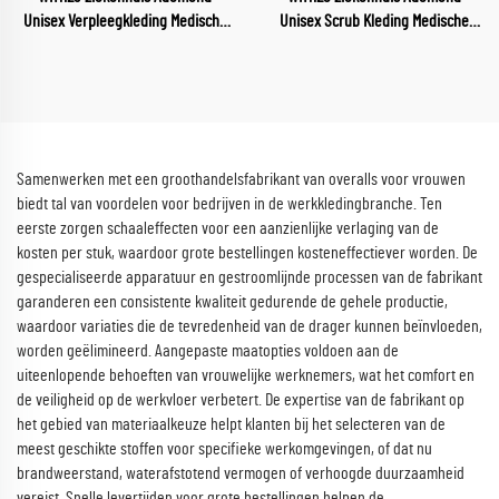
Unisex Verpleegkleding Medische
Unisex Scrub Kleding Medische
Sector Uniform V-hals
Sector Uniform V-hals Scrubs
Verpleegkleding Ziekenhuis
Uniform Sets Ziekenhuis
Werkkleding
Werkkleding
Samenwerken met een groothandelsfabrikant van overalls voor vrouwen
biedt tal van voordelen voor bedrijven in de werkkledingbranche. Ten
eerste zorgen schaaleffecten voor een aanzienlijke verlaging van de
kosten per stuk, waardoor grote bestellingen kosteneffectiever worden. De
gespecialiseerde apparatuur en gestroomlijnde processen van de fabrikant
garanderen een consistente kwaliteit gedurende de gehele productie,
waardoor variaties die de tevredenheid van de drager kunnen beïnvloeden,
worden geëlimineerd. Aangepaste maatopties voldoen aan de
uiteenlopende behoeften van vrouwelijke werknemers, wat het comfort en
de veiligheid op de werkvloer verbetert. De expertise van de fabrikant op
het gebied van materiaalkeuze helpt klanten bij het selecteren van de
meest geschikte stoffen voor specifieke werkomgevingen, of dat nu
brandweerstand, waterafstotend vermogen of verhoogde duurzaamheid
vereist. Snelle levertijden voor grote bestellingen helpen de