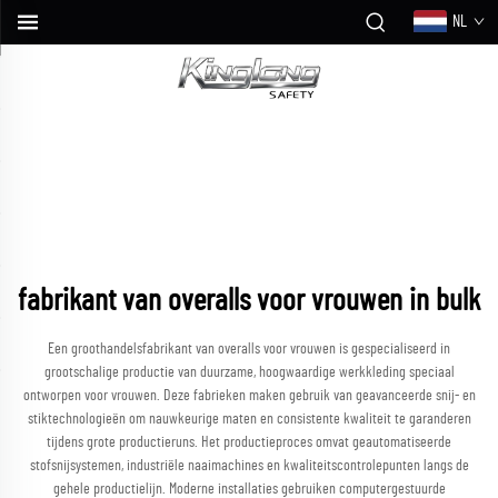
NL
fabrikant van overalls voor vrouwen in bulk
Een groothandelsfabrikant van overalls voor vrouwen is gespecialiseerd in
grootschalige productie van duurzame, hoogwaardige werkkleding speciaal
ontworpen voor vrouwen. Deze fabrieken maken gebruik van geavanceerde snij- en
stiktechnologieën om nauwkeurige maten en consistente kwaliteit te garanderen
tijdens grote productieruns. Het productieproces omvat geautomatiseerde
stofsnijsystemen, industriële naaimachines en kwaliteitscontrolepunten langs de
gehele productielijn. Moderne installaties gebruiken computergestuurde