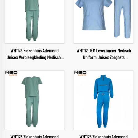
WH1123 Ziekenhuis Ademend
WH1112 OEM Leverancier Medisch
Unisex Verpleegkleding Medische
Uniform Unisex Zorgsets
Sector Uniform V-hals
Zorgverpleging Gezondheidsdienst
Verpleegkleding Ziekenhuis
Vrouwelijke Uniformen Zachte en
Werkkleding
Comfortabele Zorgkleding
Groothandel
WH1123 Ziekenhuis Ademend
WH1125 Ziekenhuis Ademend