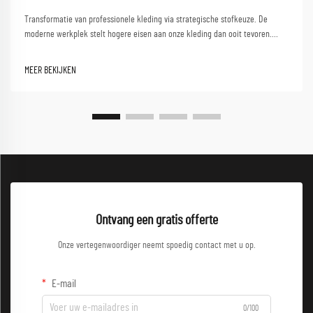
Transformatie van professionele kleding via strategische stofkeuze. De
moderne werkplek stelt hogere eisen aan onze kleding dan ooit tevoren.
Naarmate professionals navigeren tussen klantgesprekken,
samenwerkingsessies en dynamische werkomgevingen, neemt de noodzaak
MEER BEKIJKEN
toe...
Ontvang een gratis offerte
Onze vertegenwoordiger neemt spoedig contact met u op.
E-mail
0/100