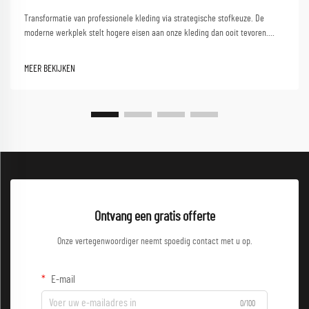
Transformatie van professionele kleding via strategische stofkeuze. De
moderne werkplek stelt hogere eisen aan onze kleding dan ooit tevoren.
Naarmate professionals navigeren tussen klantgesprekken,
samenwerkingsessies en dynamische werkomgevingen, neemt de noodzaak
MEER BEKIJKEN
toe...
Ontvang een gratis offerte
Onze vertegenwoordiger neemt spoedig contact met u op.
E-mail
0/100