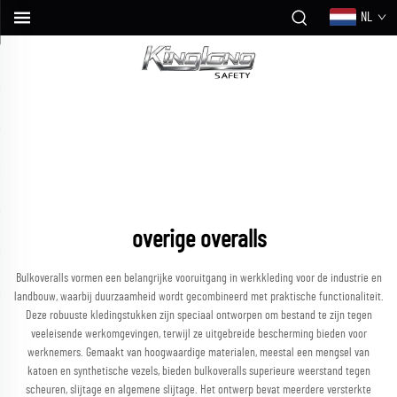
NL
overige overalls
Bulkoveralls vormen een belangrijke vooruitgang in werkkleding voor de industrie en
landbouw, waarbij duurzaamheid wordt gecombineerd met praktische functionaliteit.
Deze robuuste kledingstukken zijn speciaal ontworpen om bestand te zijn tegen
veeleisende werkomgevingen, terwijl ze uitgebreide bescherming bieden voor
werknemers. Gemaakt van hoogwaardige materialen, meestal een mengsel van
katoen en synthetische vezels, bieden bulkoveralls superieure weerstand tegen
scheuren, slijtage en algemene slijtage. Het ontwerp bevat meerdere versterkte