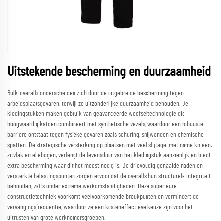
Uitstekende bescherming en duurzaamheid
Bulk-overalls onderscheiden zich door de uitgebreide bescherming tegen
arbeidsplaatsgevaren, terwijl ze uitzonderlijke duurzaamheid behouden. De
kledingstukken maken gebruik van geavanceerde weefseltechnologie die
hoogwaardig katoen combineert met synthetische vezels, waardoor een robuuste
barrière ontstaat tegen fysieke gevaren zoals schuring, snijwonden en chemische
spatten. De strategische versterking op plaatsen met veel slijtage, met name knieën,
zitvlak en ellebogen, verlengt de levensduur van het kledingstuk aanzienlijk en biedt
extra bescherming waar dit het meest nodig is. De drievoudig genaaide naden en
versterkte belastingspunten zorgen ervoor dat de overalls hun structurele integriteit
behouden, zelfs onder extreme werkomstandigheden. Deze superieure
constructietechniek voorkomt veelvoorkomende breukpunten en vermindert de
vervangingsfrequentie, waardoor ze een kosteneffectieve keuze zijn voor het
uitrusten van grote werknemersgroepen.