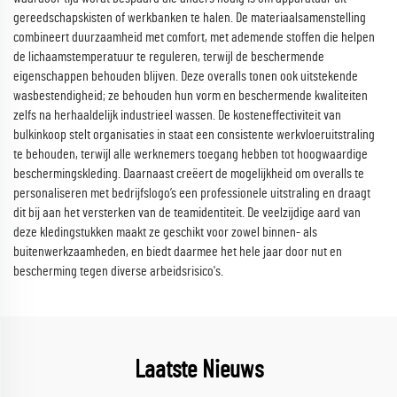
gereedschapskisten of werkbanken te halen. De materiaalsamenstelling
combineert duurzaamheid met comfort, met ademende stoffen die helpen
de lichaamstemperatuur te reguleren, terwijl de beschermende
eigenschappen behouden blijven. Deze overalls tonen ook uitstekende
wasbestendigheid; ze behouden hun vorm en beschermende kwaliteiten
zelfs na herhaaldelijk industrieel wassen. De kosteneffectiviteit van
bulkinkoop stelt organisaties in staat een consistente werkvloeruitstraling
te behouden, terwijl alle werknemers toegang hebben tot hoogwaardige
beschermingskleding. Daarnaast creëert de mogelijkheid om overalls te
personaliseren met bedrijfslogo’s een professionele uitstraling en draagt
dit bij aan het versterken van de teamidentiteit. De veelzijdige aard van
deze kledingstukken maakt ze geschikt voor zowel binnen- als
buitenwerkzaamheden, en biedt daarmee het hele jaar door nut en
bescherming tegen diverse arbeidsrisico's.
Laatste Nieuws