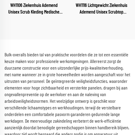
WH1106 Ziekenhuis Ademend
WH1116 Lichtgewicht Ziekenhuis
Unisex Scrub Kleding Medische
Ademend Unisex Scrubtop
Branche Uniform V-hals Scrubs
Waterafstotende Stof Uniform V-
Uniform Sets Ziekenhuis
hals Scrubs Verpleegkundige
Werkkleding
Uniforms
Bulk-overalls bieden tal van praktische voordelen die ze tot een essentiële
keuze maken voor professionele werkomgevingen. Allereerst zorgt de
duurzame constructie voor een uitzonderlijke prijs-kwaliteitverhouding,
met name wanneer ze in grote hoeveelheden worden aangeschaft voor het
uitrusten van personeel. De geïntegreerde veiligheidsfuncties, waaronder
elementen voor hoge zichtbaarheid en versterkte panelen, dragen bij aan
ongevallenpreventie op de werkvloer en aan de naleving van
arbeidsveiligheidsnormen. Het veelzijdige ontwerp is geschikt voor
verschillende lichaamstypes en werkhoudingen, terwijl de verstelbare
onderdelen een comfortabele pasvorm garanderen gedurende lange
werkdagen. De meervoudige zakindeling verbetert de werk-efficiëntie
aanzienlijk doordat benodigde gereedschappen binnen handbereik blijven,
waardoor tijd wordt bespaard die anders nodig is om apparatuur uit