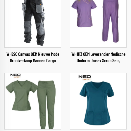
WH290 Canvas OEM Nieuwe Mode
WH1113 OEM Leverancier Medische
Grootverkoop Mannen Cargo
Uniform Unisex Scrub Sets,
Werkbroeken met Meerdere
Groothandel Scrubs,
Zakken Broek met Oxford
Verpleegkundige Gezondheidszorg
Versteviging
Vrouwenuniformen, Zachte en
Comfortabele Scrubpakken