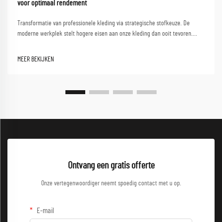
voor optimaal rendement
Transformatie van professionele kleding via strategische stofkeuze. De
moderne werkplek stelt hogere eisen aan onze kleding dan ooit tevoren.
Naarmate professionals navigeren tussen klantgesprekken,
samenwerkingsessies en dynamische werkomgevingen, neemt de noodzaak
MEER BEKIJKEN
toe...
Ontvang een gratis offerte
Onze vertegenwoordiger neemt spoedig contact met u op.
E-mail