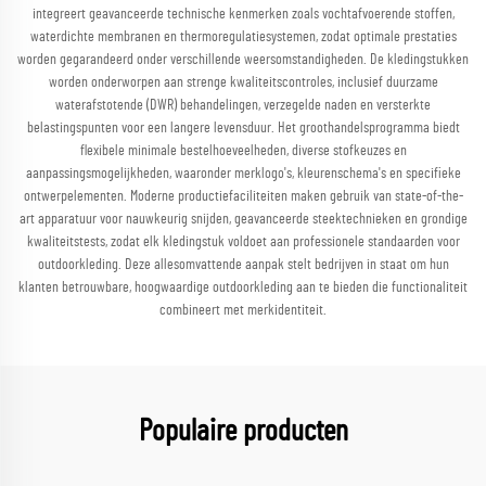
integreert geavanceerde technische kenmerken zoals vochtafvoerende stoffen,
waterdichte membranen en thermoregulatiesystemen, zodat optimale prestaties
worden gegarandeerd onder verschillende weersomstandigheden. De kledingstukken
worden onderworpen aan strenge kwaliteitscontroles, inclusief duurzame
waterafstotende (DWR) behandelingen, verzegelde naden en versterkte
belastingspunten voor een langere levensduur. Het groothandelsprogramma biedt
flexibele minimale bestelhoeveelheden, diverse stofkeuzes en
aanpassingsmogelijkheden, waaronder merklogo's, kleurenschema's en specifieke
ontwerpelementen. Moderne productiefaciliteiten maken gebruik van state-of-the-
art apparatuur voor nauwkeurig snijden, geavanceerde steektechnieken en grondige
kwaliteitstests, zodat elk kledingstuk voldoet aan professionele standaarden voor
outdoorkleding. Deze allesomvattende aanpak stelt bedrijven in staat om hun
klanten betrouwbare, hoogwaardige outdoorkleding aan te bieden die functionaliteit
combineert met merkidentiteit.
Populaire producten