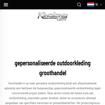
NL
gepersonaliseerde outdoorkleding
groothandel
Groothandel in op maat gemaakte outdoorkleding biedt een allesomvattende
oplossing voor bedrijven die hoogwaardige, gepersonaliseerde outdoorkleding tegen
concurrerende prijzen zoeken. Deze service omvat een breed scala aan
outdoorkleding, waaronder jassen, broeken, vesten en accessoires, allemaal
aanpasbaar aan specifieke merkeisen en prestatiebehoeften. Het productieproces