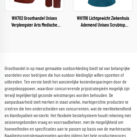
WH702 Groothandel Unisex
WH1116 Lichtgewicht Ziekenhuis
Verpleegster Arts Medische
Ademend Unisex Scrubtop
Uniformen Met Eigen Logo
Waterafstotende Stof Uniform V-
Volledige Sublimatie Zorgkleding
hals Scrubs Verpleegkundige
Korte Mouwen Pakken Gemaakt in
Uniforms
China
Groothandel in op maat gemaakte outdoorkleding biedt tal van belangrijke
voordelen voor bedrijven die hun outdoor kledinglijn willen opzetten of
uitbreiden. Ten eerste biedt het aanzienlijke kostenbesparingen door de
groepskooppower, waardoor concurrerende prijsstrategieën mogelijk zijn
terwijl tegelijkertijd gezonde winstmarges worden behouden. De
aanpasbaarheid stelt merken in staat unieke, marktgerichte producten te
creëren die hen onderscheiden van concurrenten, wat de merkbekendheid
en klantloyaliteit versterkt. Het flexibele bestelsysteem houdt rekening met
seizoensgebonden vraag en voorraadbeheer, met de mogelijkheid om
hoeveelheden en specificaties aan te passen op basis van de marktreactie.
Kwaliteitscontrolemaatregelen worden tijdens het hele productieproces