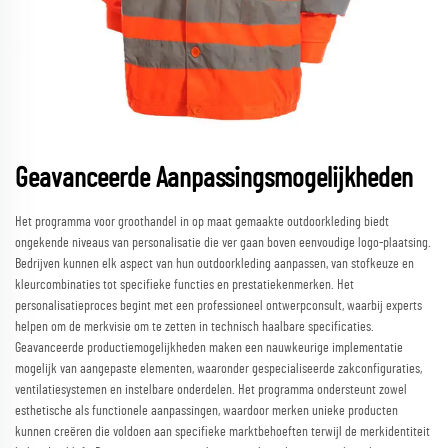
Geavanceerde Aanpassingsmogelijkheden
Het programma voor groothandel in op maat gemaakte outdoorkleding biedt
ongekende niveaus van personalisatie die ver gaan boven eenvoudige logo-plaatsing.
Bedrijven kunnen elk aspect van hun outdoorkleding aanpassen, van stofkeuze en
kleurcombinaties tot specifieke functies en prestatiekenmerken. Het
personalisatieproces begint met een professioneel ontwerpconsult, waarbij experts
helpen om de merkvisie om te zetten in technisch haalbare specificaties.
Geavanceerde productiemogelijkheden maken een nauwkeurige implementatie
mogelijk van aangepaste elementen, waaronder gespecialiseerde zakconfiguraties,
ventilatiesystemen en instelbare onderdelen. Het programma ondersteunt zowel
esthetische als functionele aanpassingen, waardoor merken unieke producten
kunnen creëren die voldoen aan specifieke marktbehoeften terwijl de merkidentiteit