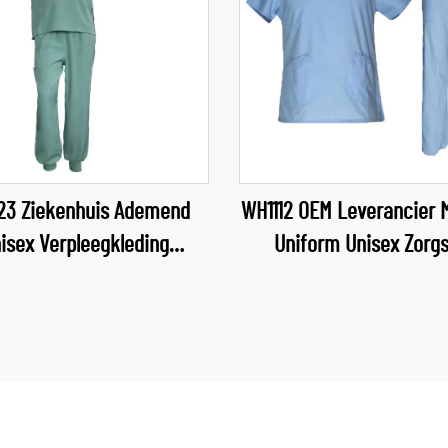
23 Ziekenhuis Ademend
WH1112 OEM Leverancier 
isex Verpleegkleding
Uniform Unisex Zorgs
he Sector Uniform V-hals
Zorgverpleging
leegkleding Ziekenhuis
Gezondheidsdienst Vrou
Werkkleding
Uniformen Zachte 
Comfortabele Zorgkle
Groothandel