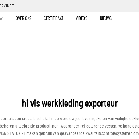
ERVINDT!
OVER ONS
CERTIFICAAT
VIDEO'S
NIEUWS
hi vis werkkleding exporteur
ert als een cruciale schakel in de wereldwijde leveringsketen van veiligheidskle
 beheren uitgebreide productlijnen, waaronder reflecterende vesten, veiligheid
ANSI/ISEA 107. Zij maken gebruik van geavanceerde kwaliteitscontrolesystemen om 