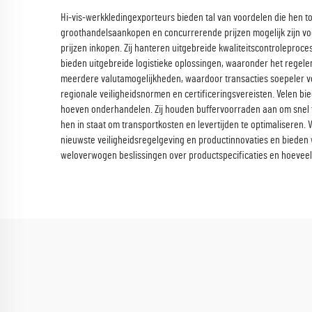
Hi-vis-werkkledingexporteurs bieden tal van voordelen die hen to
groothandelsaankopen en concurrerende prijzen mogelijk zijn voo
prijzen inkopen. Zij hanteren uitgebreide kwaliteitscontrolepro
bieden uitgebreide logistieke oplossingen, waaronder het regele
meerdere valutamogelijkheden, waardoor transacties soepeler ver
regionale veiligheidsnormen en certificeringsvereisten. Velen 
hoeven onderhandelen. Zij houden buffervoorraden aan om snel te
hen in staat om transportkosten en levertijden te optimaliseren.
nieuwste veiligheidsregelgeving en productinnovaties en bieden 
weloverwogen beslissingen over productspecificaties en hoeveel