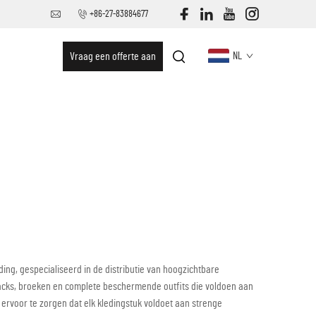
+86-27-83884677
Vraag een offerte aan
NL
ding, gespecialiseerd in de distributie van hoogzichtbare
sjacks, broeken en complete beschermende outfits die voldoen aan
ervoor te zorgen dat elk kledingstuk voldoet aan strenge