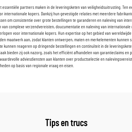
t essentiële partners maken in de leveringsketen van veiligheidsuitrusting. Ten 
r internationale kopers. Dankzij hun gevestigde relaties met meerdere fabrikant
cessen om consistentie over grote bestellingen te garanderen en naleving van int
n van complexe verzendvereisten, doucumentatie en naleving van internationale r
lopen voor internationale kopers. Hun expertise op het gebied van wereldwijde m
bieden maatwerk aan, zodat klanten ontwerpen, maten en merkelementen kunnen s
 kunnen reageren op dringende bestellingen en continuïteit in de leveringsketen 
 Vaak bieden zij ook nazorg, zoals het efficiënt afhandelen van garantieclaims en
waardevolle adviesdiensten aan klanten over productselectie en nalevingsvereist
heden op basis van regionale vraag en eisen.
Tips en trucs