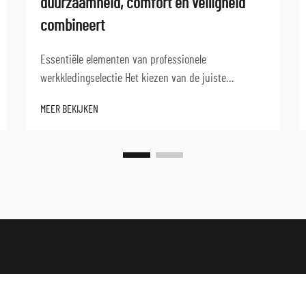
duurzaamheid, comfort en veiligheid
combineert
Essentiële elementen van professionele
werkkledingselectie Het kiezen van de juiste
werkkleding is een cruciale beslissing die invloed
MEER BEKIJKEN
heeft op de productiviteit, veiligheid en
werktevredenheid van medewerkers. Kwalitatieve
werkkleding fungeert als een beschermende barrière
en zorgt tegelijkertijd voor optimaal presteren...