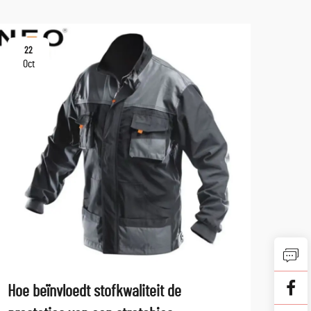
22
10
Oct
No
Hoe beïnvloedt stofkwaliteit de
Wel