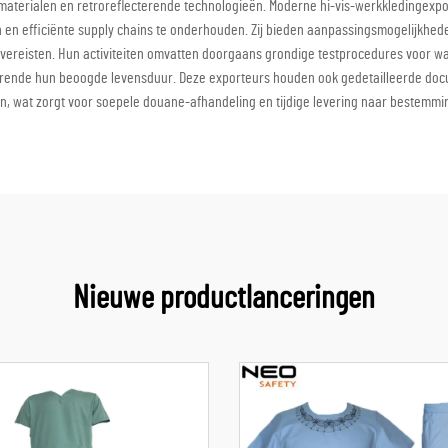
 materialen en retroreflecterende technologieën. Moderne hi-vis-werkkledingex
 en efficiënte supply chains te onderhouden. Zij bieden aanpassingsmogelijkhede
ereisten. Hun activiteiten omvatten doorgaans grondige testprocedures voor wa
nde hun beoogde levensduur. Deze exporteurs houden ook gedetailleerde docume
n, wat zorgt voor soepele douane-afhandeling en tijdige levering naar bestemmi
Nieuwe productlanceringen