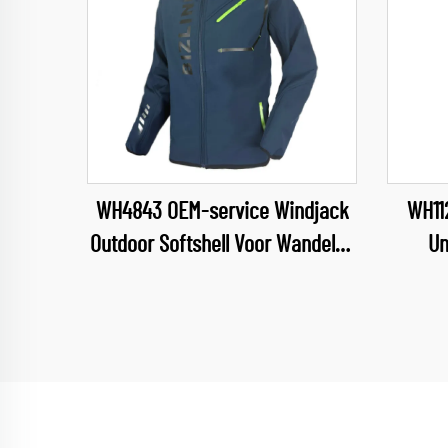
WH4843 OEM-service Windjack
WH11
Outdoor Softshell Voor Wandelen
Un
& Kampen Softshelljas voor
Medisc
Mannen met Verwijderbare Kap
Verp