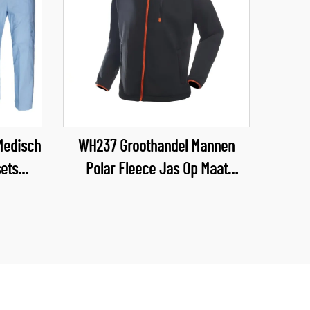
Medisch
WH237 Groothandel Mannen
ets
Polar Fleece Jas Op Maat
Ontwerp Outdoor Dragen Halfrits
welijke
Hoogwaardige Winter Unisex
en
Polar Jas
ding