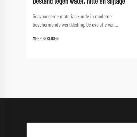
bestand tegen water, hitte en slijtage
Geavanceerde materiaalkunde in moderne
beschermende werkkleding. De evolutie van
werkkledingmaterialen heeft een revolutie
MEER BEKIJKEN
teweeggebracht in de manier waarop professionals
beschermd blijven in uitdagende werkomgevingen.
Van bouwplaatsen tot chemische fabrieken, het
juiste werkkledingmateriaal...