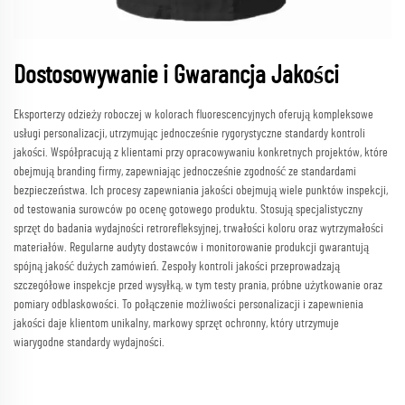
Dostosowywanie i Gwarancja Jakości
Eksporterzy odzieży roboczej w kolorach fluorescencyjnych oferują kompleksowe
usługi personalizacji, utrzymując jednocześnie rygorystyczne standardy kontroli
jakości. Współpracują z klientami przy opracowywaniu konkretnych projektów, które
obejmują branding firmy, zapewniając jednocześnie zgodność ze standardami
bezpieczeństwa. Ich procesy zapewniania jakości obejmują wiele punktów inspekcji,
od testowania surowców po ocenę gotowego produktu. Stosują specjalistyczny
sprzęt do badania wydajności retrorefleksyjnej, trwałości koloru oraz wytrzymałości
materiałów. Regularne audyty dostawców i monitorowanie produkcji gwarantują
spójną jakość dużych zamówień. Zespoły kontroli jakości przeprowadzają
szczegółowe inspekcje przed wysyłką, w tym testy prania, próbne użytkowanie oraz
pomiary odblaskowości. To połączenie możliwości personalizacji i zapewnienia
jakości daje klientom unikalny, markowy sprzęt ochronny, który utrzymuje
wiarygodne standardy wydajności.