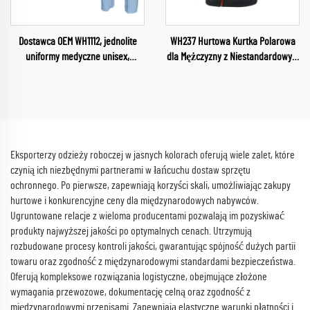
Dostawca OEM WH1112, jednolite
WH237 Hurtowa Kurtka Polarowa
uniformy medyczne unisex,
dla Mężczyzny z Niestandardowym
zestawy fartuchów, stroje
Projektem Odzież na Placówkę
pielęgniarskie, służba zdrowia,
Półzamek Wysokiej Jakości
damskie uniformy, miękkie i
Zimowa Unisex Kurtka Polarowa
wygodne fartuchy, sprzedaż
hurtowa
Eksporterzy odzieży roboczej w jasnych kolorach oferują wiele zalet, które
czynią ich niezbędnymi partnerami w łańcuchu dostaw sprzętu
ochronnego. Po pierwsze, zapewniają korzyści skali, umożliwiając zakupy
hurtowe i konkurencyjne ceny dla międzynarodowych nabywców.
Ugruntowane relacje z wieloma producentami pozwalają im pozyskiwać
produkty najwyższej jakości po optymalnych cenach. Utrzymują
rozbudowane procesy kontroli jakości, gwarantując spójność dużych partii
towaru oraz zgodność z międzynarodowymi standardami bezpieczeństwa.
Oferują kompleksowe rozwiązania logistyczne, obejmujące złożone
wymagania przewozowe, dokumentację celną oraz zgodność z
międzynarodowymi przepisami. Zapewniają elastyczne warunki płatności i