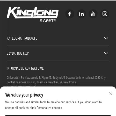
KATEGORIA PRODUKTU
SZYBKI DOSTĘP
INFORMACJE KONTAKTOWE
Office add : Pomieszczenie 8, Piętro 15, Budynek 5, Oceanwide International SOHO City,
Central Business District, Dzielnica Jianghan, Wuhan, Chiny.
/ E-mail:
[email protected]
/ Telefonowo:
+86-27-83884677
We value your privacy
We use cookies and similar tools to provide our services. If you don't want to
accept all cookies, click Personalize cookies.
Prawa autorskie © 2025 KINGLONG PROTECTIVE PRODUCTS (HUBEI) CO., LTD. Wszelkie prawa