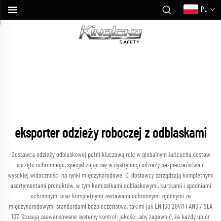
PL
eksporter odzieży roboczej z odblaskami
Dostawca odzieży odblaskowej pełni kluczową rolę w globalnym łańcuchu dostaw
sprzętu ochronnego, specjalizując się w dystrybucji odzieży bezpieczeństwa o
wysokiej widoczności na rynki międzynarodowe. Ci dostawcy zarządzają kompletnymi
asortymentami produktów, w tym kamizelkami odblaskowymi, kurtkami i spodniami
ochronnymi oraz kompletnymi zestawami ochronnymi zgodnymi ze
międzynarodowymi standardami bezpieczeństwa, takimi jak EN ISO 20471 i ANSI/ISEA
107. Stosują zaawansowane systemy kontroli jakości, aby zapewnić, że każdy ubiór