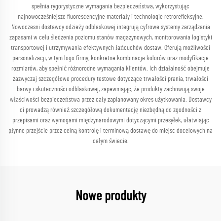
spełnia rygorystyczne wymagania bezpieczeństwa, wykorzystując
najnowocześniejsze fluorescencyjne materiały i technologie retrorefleksyjne.
Nowoczesni dostawcy odzieży odblaskowej integrują cyfrowe systemy zarządzania
zapasami w celu śledzenia poziomu stanów magazynowych, monitorowania logistyki
transportowej i utrzymywania efektywnych łańcuchów dostaw. Oferują możliwości
personalizacji, w tym logo firmy, konkretne kombinacje kolorów oraz modyfikacje
rozmiarów, aby spełnić różnorodne wymagania klientów. Ich działalność obejmuje
zazwyczaj szczegółowe procedury testowe dotyczące trwałości prania, trwałości
barwy i skuteczności odblaskowej, zapewniając, że produkty zachowują swoje
właściwości bezpieczeństwa przez cały zaplanowany okres użytkowania. Dostawcy
ci prowadzą również szczegółową dokumentację niezbędną do zgodności z
przepisami oraz wymogami międzynarodowymi dotyczącymi przesyłek, ułatwiając
płynne przejście przez celną kontrolę i terminową dostawę do miejsc docelowych na
całym świecie.
Nowe produkty