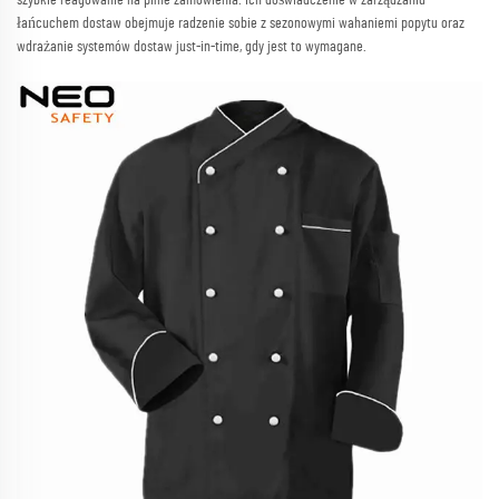
szybkie reagowanie na pilne zamówienia. Ich doświadczenie w zarządzaniu
łańcuchem dostaw obejmuje radzenie sobie z sezonowymi wahaniemi popytu oraz
wdrażanie systemów dostaw just-in-time, gdy jest to wymagane.