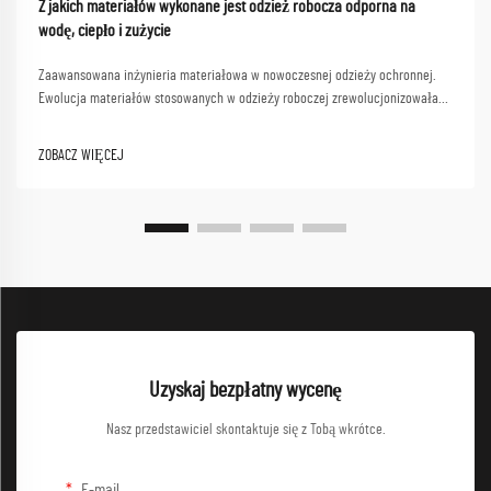
Z jakich materiałów wykonane jest odzież robocza odporna na
wodę, ciepło i zużycie
Zaawansowana inżynieria materiałowa w nowoczesnej odzieży ochronnej.
Ewolucja materiałów stosowanych w odzieży roboczej zrewolucjonizowała
sposób, w jaki profesjonaliści zapewniają sobie ochronę w trudnych
warunkach pracy. Od placów budowy po zakłady chemiczne, odpowiedni
ZOBACZ WIĘCEJ
partner w zakresie odzieży roboczej...
Uzyskaj bezpłatny wycenę
Nasz przedstawiciel skontaktuje się z Tobą wkrótce.
E-mail