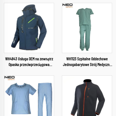
WH4843 Usługa OEM na zewnątrz
WH1123 Szpitalne Oddechowe
Opaska przeciwprzeciągowa
Jednogabarytowe Strój Medyczny
Softshell Obozowanie i turystyka
Przemysłowy Strój Kurtka z
Ubrania Soft Shell Kurtka dla
dekoltem w szpitalu Ubrania
mężczyzn Kurtka z demontowalną
robocze
kapturem