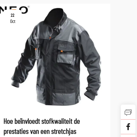
22
10
Oct
No
Hoe beïnvloedt stofkwaliteit de
Verb
prestaties van een stretchjas
werk