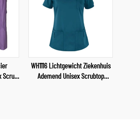
ier
WH1116 Lichtgewicht Ziekenhuis
x Scrub
Ademend Unisex Scrubtop
ubs,
Waterafstotende Stof Uniform V-
hals Scrubs Verpleegkundige
Uniforms
hte en
akken