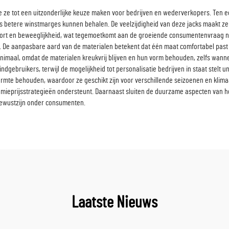
ie ze tot een uitzonderlijke keuze maken voor bedrijven en wederverkopers. Ten e
 betere winstmarges kunnen behalen. De veelzijdigheid van deze jacks maakt ze 
omfort en beweeglijkheid, wat tegemoetkomt aan de groeiende consumentenvraag 
t. De aanpasbare aard van de materialen betekent dat één maat comfortabel past
minimaal, omdat de materialen kreukvrij blijven en hun vorm behouden, zelfs wan
dgebruikers, terwijl de mogelijkheid tot personalisatie bedrijven in staat stelt
rmte behouden, waardoor ze geschikt zijn voor verschillende seizoenen en klim
emieprijsstrategieën ondersteunt. Daarnaast sluiten de duurzame aspecten van 
bewustzijn onder consumenten.
Laatste Nieuws