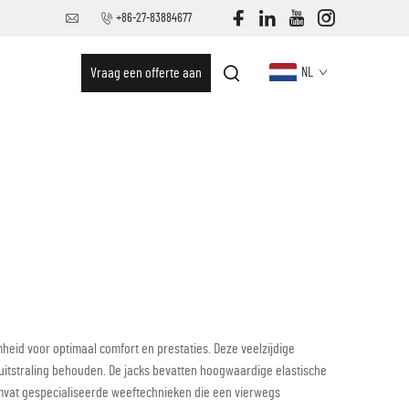
+86-27-83884677
Vraag een offerte aan
NL
eid voor optimaal comfort en prestaties. Deze veelzijdige
 uitstraling behouden. De jacks bevatten hoogwaardige elastische
mvat gespecialiseerde weeftechnieken die een vierwegs