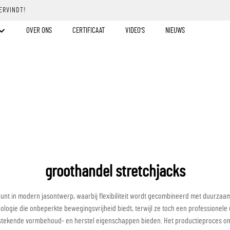
ERVINDT!
OVER ONS
CERTIFICAAT
VIDEO'S
NIEUWS
groothandel stretchjacks
t in modern jasontwerp, waarbij flexibiliteit wordt gecombineerd met duurzaamh
ologie die onbeperkte bewegingsvrijheid biedt, terwijl ze toch een professionele
itstekende vormbehoud- en herstel eigenschappen bieden. Het productieproces o