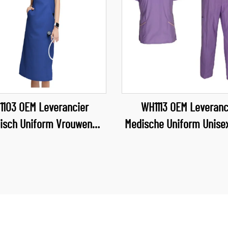
1103 OEM Leverancier
WH1113 OEM Leveranc
isch Uniform Vrouwen
Medische Uniform Unise
rgjurk Zorgverpleging
Sets, Groothandel Scr
heidsdienst Vrouwelijke
Verpleegkundige
niformen Zachte en
Gezondheidszorg
fortabele Zorgkleding
Vrouwenuniformen, Zac
Groothandel
Comfortabele Scrubp