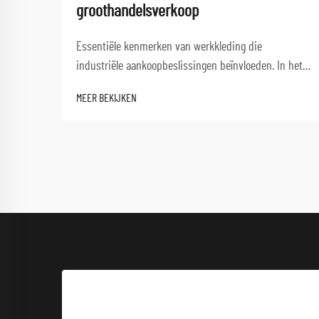
groothandelsverkoop
Essentiële kenmerken van werkkleding die
industriële aankoopbeslissingen beïnvloeden. In het
huidige concurrerende productiemilieu vereist de
MEER BEKIJKEN
keuze van de juiste werkkleding voor groothandel
zorgvuldige afweging van meerdere factoren die
zowel de veiligheid van werknemers als...