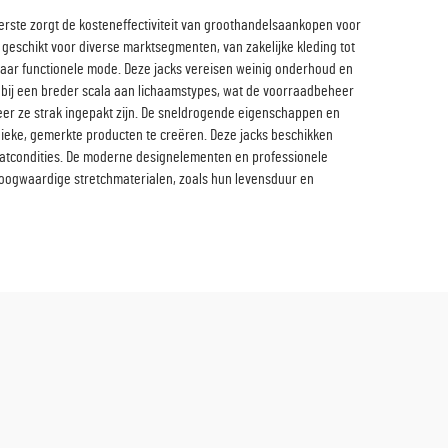
erste zorgt de kosteneffectiviteit van groothandelsaankopen voor
geschikt voor diverse marktsegmenten, van zakelijke kleding tot
naar functionele mode. Deze jacks vereisen weinig onderhoud en
 bij een breder scala aan lichaamstypes, wat de voorraadbeheer
neer ze strak ingepakt zijn. De sneldrogende eigenschappen en
 unieke, gemerkte producten te creëren. Deze jacks beschikken
aatcondities. De moderne designelementen en professionele
hoogwaardige stretchmaterialen, zoals hun levensduur en