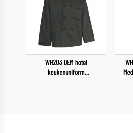
WH203 OEM hotel
WH
keukenuniform
Med
keukenwerkkleding kookkleding
Zo
chefkleding voor
Gezond
voedingsindustrie restaurant
U
chefkleding
Com