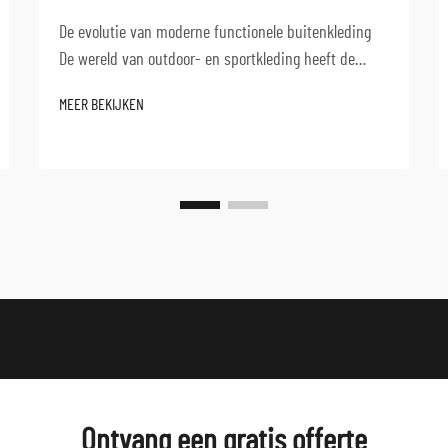
De evolutie van moderne functionele buitenkleding
De wereld van outdoor- en sportkleding heeft de
afgelopen jaren een opmerkelijke transformatie
MEER BEKIJKEN
doorgemaakt, waarbij stretchjacks uitgroeiden tot de
hoeksteen van veelzijdige prestatiekleding. Deze
innovatieve...
Ontvang een gratis offerte