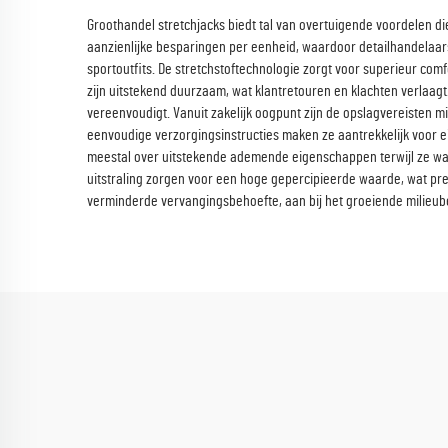
Groothandel stretchjacks biedt tal van overtuigende voordelen d
aanzienlijke besparingen per eenheid, waardoor detailhandelaars
sportoutfits. De stretchstoftechnologie zorgt voor superieur c
zijn uitstekend duurzaam, wat klantretouren en klachten verlaag
vereenvoudigt. Vanuit zakelijk oogpunt zijn de opslagvereisten 
eenvoudige verzorgingsinstructies maken ze aantrekkelijk voor ein
meestal over uitstekende ademende eigenschappen terwijl ze wa
uitstraling zorgen voor een hoge gepercipieerde waarde, wat pr
verminderde vervangingsbehoefte, aan bij het groeiende milieu