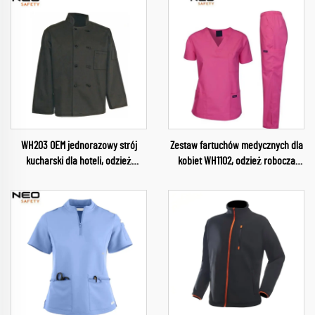
WH203 OEM jednorazowy strój
Zestaw fartuchów medycznych dla
kucharski dla hoteli, odzież
kobiet WH1102, odzież robocza
robocza do pracy w kuchni, stroje
medyczna, komplet strojów
kucharzy dla branży spożywczej,
pielęgniarskich, uniformy dla
ubrania dla szefa kuchni
personelu medycznego, hurtowe
fartuchy medyczne