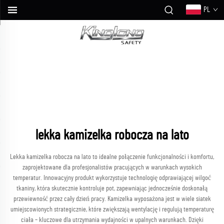
PL
lekka kamizelka robocza na lato
Lekka kamizelka robocza na lato to idealne połączenie funkcjonalności i komfortu,
zaprojektowane dla profesjonalistów pracujących w warunkach wysokich
temperatur. Innowacyjny produkt wykorzystuje technologię odprawiającej wilgoć
tkaniny, która skutecznie kontroluje pot, zapewniając jednocześnie doskonałą
przewiewność przez cały dzień pracy. Kamizelka wyposażona jest w wiele siatek
umiejscowionych strategicznie, które zwiększają wentylację i regulują temperaturę
ciała – kluczowe dla utrzymania wydajności w upalnych warunkach. Dzięki