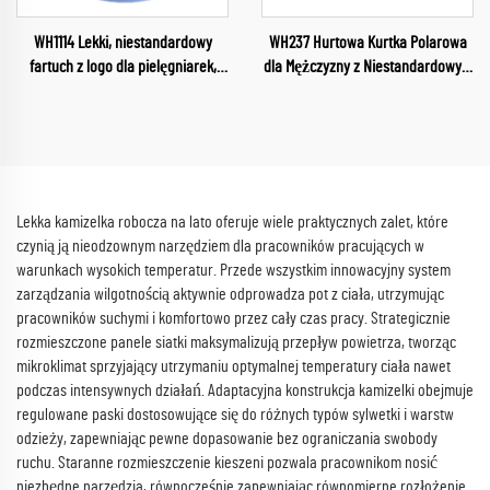
WH1114 Lekki, niestandardowy
WH237 Hurtowa Kurtka Polarowa
fartuch z logo dla pielęgniarek,
dla Mężczyzny z Niestandardowym
lekarzy, dentystów, szpitali
Projektem Odzież na Placówkę
weterynaryjnych, górna część
Półzamek Wysokiej Jakości
stroju, fachowe fartuchy do salonu
Zimowa Unisex Kurtka Polarowa
piękności
Lekka kamizelka robocza na lato oferuje wiele praktycznych zalet, które
czynią ją nieodzownym narzędziem dla pracowników pracujących w
warunkach wysokich temperatur. Przede wszystkim innowacyjny system
zarządzania wilgotnością aktywnie odprowadza pot z ciała, utrzymując
pracowników suchymi i komfortowo przez cały czas pracy. Strategicznie
rozmieszczone panele siatki maksymalizują przepływ powietrza, tworząc
mikroklimat sprzyjający utrzymaniu optymalnej temperatury ciała nawet
podczas intensywnych działań. Adaptacyjna konstrukcja kamizelki obejmuje
regulowane paski dostosowujące się do różnych typów sylwetki i warstw
odzieży, zapewniając pewne dopasowanie bez ograniczania swobody
ruchu. Staranne rozmieszczenie kieszeni pozwala pracownikom nosić
niezbędne narzędzia, równocześnie zapewniając równomierne rozłożenie