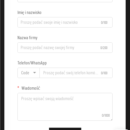
Imię i nazwisko
0/100
Nazwa firmy
0/200
Telefon/WhatsApp
Code
0/100
Wiadomość
0/1000