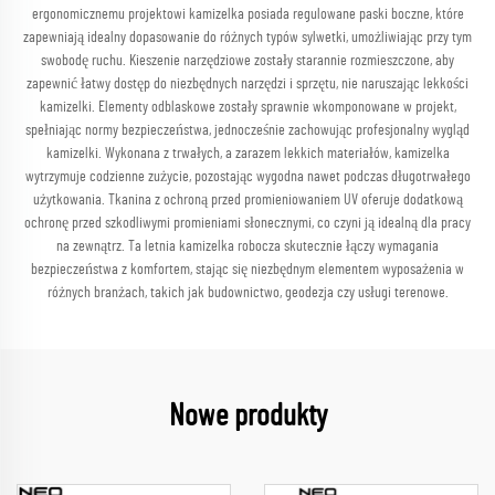
ergonomicznemu projektowi kamizelka posiada regulowane paski boczne, które
zapewniają idealny dopasowanie do różnych typów sylwetki, umożliwiając przy tym
swobodę ruchu. Kieszenie narzędziowe zostały starannie rozmieszczone, aby
zapewnić łatwy dostęp do niezbędnych narzędzi i sprzętu, nie naruszając lekkości
kamizelki. Elementy odblaskowe zostały sprawnie wkomponowane w projekt,
spełniając normy bezpieczeństwa, jednocześnie zachowując profesjonalny wygląd
kamizelki. Wykonana z trwałych, a zarazem lekkich materiałów, kamizelka
wytrzymuje codzienne zużycie, pozostając wygodna nawet podczas długotrwałego
użytkowania. Tkanina z ochroną przed promieniowaniem UV oferuje dodatkową
ochronę przed szkodliwymi promieniami słonecznymi, co czyni ją idealną dla pracy
na zewnątrz. Ta letnia kamizelka robocza skutecznie łączy wymagania
bezpieczeństwa z komfortem, stając się niezbędnym elementem wyposażenia w
różnych branżach, takich jak budownictwo, geodezja czy usługi terenowe.
Nowe produkty