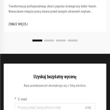
Transformacja profesjonalnego ubioru poprzez strategiczny dobór tkanin.
Nowoczesne miejsce pracy stawia przed naszymi ubraniami większe
wymagania niż kiedykolwiek wcześniej. W miarę jak specjaliści
przemieszczają się między spotkaniami z klientami, sesjami współpracy i
ZOBACZ WIĘCEJ
dynamicznym środowiskiem pracy, nowe...
Uzyskaj bezpłatny wycenę
Nasz przedstawiciel skontaktuje się z Tobą wkrótce.
E-mail
0/100