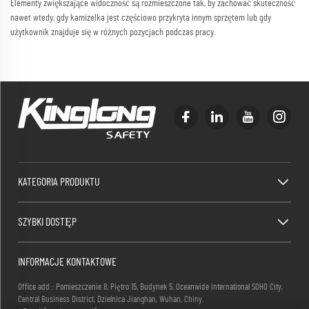
Elementy zwiększające widoczność są rozmieszczone tak, by zachować skuteczność
nawet wtedy, gdy kamizelka jest częściowo przykryta innym sprzętem lub gdy
użytkownik znajduje się w różnych pozycjach podczas pracy.
KATEGORIA PRODUKTU
SZYBKI DOSTĘP
INFORMACJE KONTAKTOWE
Office add : Pomieszczenie 8, Piętro 15, Budynek 5, Oceanwide International SOHO City,
Central Business District, Dzielnica Jianghan, Wuhan, Chiny.