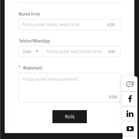
Nazwa firmy
0/200
Telefon/WhatsApp
Code
0/100
Wiadomość
0/1000
Wyślij