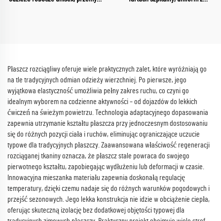
medyczny, uniformy z dekoltem w
wodoodpornej tkaniny, kitle z
szpic, komplety fartuchów, odzież
dekoltem w szpic, uniformy
robocza szpitalna
pielęgniarek
Płaszcz rozciągliwy oferuje wiele praktycznych zalet, które wyróżniają go
na tle tradycyjnych odmian odzieży wierzchniej. Po pierwsze, jego
wyjątkowa elastyczność umożliwia pełny zakres ruchu, co czyni go
idealnym wyborem na codzienne aktywności – od dojazdów do lekkich
ćwiczeń na świeżym powietrzu. Technologia adaptacyjnego dopasowania
zapewnia utrzymanie kształtu płaszcza przy jednoczesnym dostosowaniu
się do różnych pozycji ciała i ruchów, eliminując ograniczające uczucie
typowe dla tradycyjnych płaszczy. Zaawansowana właściwość regeneracji
rozciąganej tkaniny oznacza, że płaszcz stale powraca do swojego
pierwotnego kształtu, zapobiegając wydłużeniu lub deformacji w czasie.
Innowacyjna mieszanka materiału zapewnia doskonałą regulację
temperatury, dzięki czemu nadaje się do różnych warunków pogodowych i
przejść sezonowych. Jego lekka konstrukcja nie idzie w obciążenie ciepła,
oferując skuteczną izolację bez dodatkowej objętości typowej dla