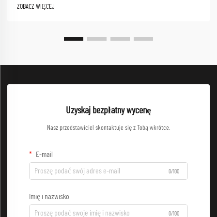
jakości odzież robocza stanowi ochronny barierę, umożliwiając jednocześnie
ZOBACZ WIĘCEJ
optymalną wydajność...
Uzyskaj bezpłatny wycenę
Nasz przedstawiciel skontaktuje się z Tobą wkrótce.
E-mail
0/100
Imię i nazwisko
0/100