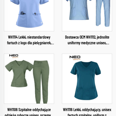
WH1114 Lekki, niestandardowy
Dostawca OEM WH1112, jednolite
fartuch z logo dla pielęgniarek,
uniformy medyczne unisex,
lekarzy, dentystów, szpitali
zestawy fartuchów, stroje
weterynaryjnych, górna część
pielęgniarskie, służba zdrowia,
stroju, fachowe fartuchy do salonu
damskie uniformy, miękkie i
piękności
wygodne fartuchy, sprzedaż
hurtowa
WH1106 Szpitalne oddychające
WH1116 Lekki, oddychający, unisex
odzieże robocze unisex, przemysł
fartuch szpitalny, uniform z