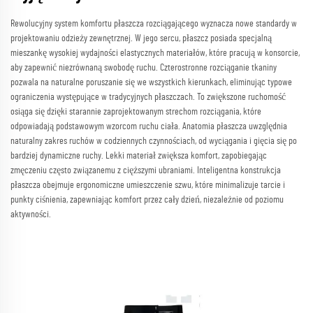
Rewolucyjny system komfortu płaszcza rozciągającego wyznacza nowe standardy w
projektowaniu odzieży zewnętrznej. W jego sercu, płaszcz posiada specjalną
mieszankę wysokiej wydajności elastycznych materiałów, które pracują w konsorcie,
aby zapewnić niezrównaną swobodę ruchu. Czterostronne rozciąganie tkaniny
pozwala na naturalne poruszanie się we wszystkich kierunkach, eliminując typowe
ograniczenia występujące w tradycyjnych płaszczach. To zwiększone ruchomość
osiąga się dzięki starannie zaprojektowanym strechom rozciągania, które
odpowiadają podstawowym wzorcom ruchu ciała. Anatomia płaszcza uwzględnia
naturalny zakres ruchów w codziennych czynnościach, od wyciągania i gięcia się po
bardziej dynamiczne ruchy. Lekki materiał zwiększa komfort, zapobiegając
zmęczeniu często związanemu z cięższymi ubraniami. Inteligentna konstrukcja
płaszcza obejmuje ergonomiczne umieszczenie szwu, które minimalizuje tarcie i
punkty ciśnienia, zapewniając komfort przez cały dzień, niezależnie od poziomu
aktywności.