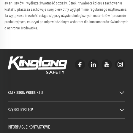
awarii szwów i wydłuża żywotność odzieży. Dzięki trwałości koloru i zachowaniu
kształtu płaszcza zachowuje swój pierwotny wygląd mimo regularnego użytkowania.
Ta wyjątkowa trwałość osiąga się przy użyciu ekologicznych materiałów i procesów
produkcyjnych, co czyni go odpowiedzialnym wyborem dla konsumentów świadomych
o ochronie środowiska.
KATEGORIA PRODUKTU
SZYBKI DOSTĘP
INFORMACJE KONTAKTOWE