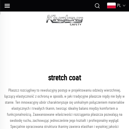
PL
stretch coat
Płaszcz rozciągliwy to rewolucyjny postęp w projektowaniu odzieży wierzchniej,
łączący elastyczność z ochroną w sposób, w jaki tradycyjne płaszcze nigdy nie były w
stanie. Ten innowacyjny ubiór charakteryzuje się unikalnym połączeniem materiałów
elastycznych i trwałych tkanin, tworząc idealny balans między komfortem a
funkcjonalnością. Zaawansowane właściwości rozciągania płaszcza pozwalają na
swobodę ruchu, zachowując jednocześnie jego kształt i profesjonalny wygląd.
Specjalnie opracowana struktura tkaniny zawiera elasthan i wysokiej jakości