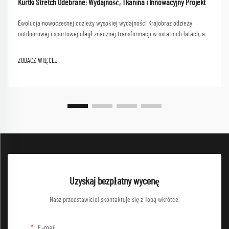
Kurtki Stretch Odebrane: Wydajność, Tkanina i Innowacyjny Projekt
Ewolucja nowoczesnej odzieży wysokiej wydajności Krajobraz odzieży
outdoorowej i sportowej uległ znacznej transformacji w ostatnich latach, a
kurtki typu stretch stają się fundamentem uniwersalnej odzieży
funkcjonalnej. Te innowacyjne ga...
ZOBACZ WIĘCEJ
Uzyskaj bezpłatny wycenę
Nasz przedstawiciel skontaktuje się z Tobą wkrótce.
E-mail