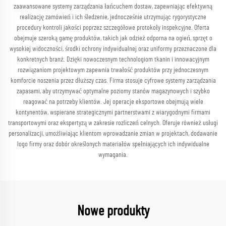
zaawansowane systemy zarządzania łańcuchem dostaw, zapewniając efektywną
realizację zamówień i ich śledzenie, jednocześnie utrzymując rygorystyczne
procedury kontroli jakości poprzez szczegółowe protokoły inspekcyjne. Oferta
obejmuje szeroką gamę produktów, takich jak odzież odporna na ogień, sprzęt o
wysokiej widoczności, środki ochrony indywidualnej oraz uniformy przeznaczone dla
konkretnych branż. Dzięki nowoczesnym technologiom tkanin i innowacyjnym
rozwiązaniom projektowym zapewnia trwałość produktów przy jednoczesnym
komforcie noszenia przez dłuższy czas. Firma stosuje cyfrowe systemy zarządzania
zapasami, aby utrzymywać optymalne poziomy stanów magazynowych i szybko
reagować na potrzeby klientów. Jej operacje eksportowe obejmują wiele
kontynentów, wspierane strategicznymi partnerstwami z wiarygodnymi firmami
transportowymi oraz ekspertyzą w zakresie rozliczeń celnych. Oferuje również usługi
personalizacji, umożliwiając klientom wprowadzanie zmian w projektach, dodawanie
logo firmy oraz dobór określonych materiałów spełniających ich indywidualne
wymagania.
Nowe produkty