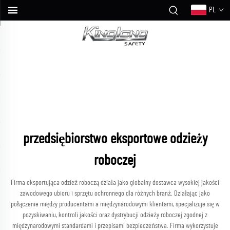
PL
przedsiębiorstwo eksportowe odzieży
roboczej
Firma eksportująca odzież roboczą działa jako globalny dostawca wysokiej jakości
zawodowego ubioru i sprzętu ochronnego dla różnych branż. Działając jako
połączenie między producentami a międzynarodowymi klientami, specjalizuje się w
pozyskiwaniu, kontroli jakości oraz dystrybucji odzieży roboczej zgodnej z
międzynarodowymi standardami i przepisami bezpieczeństwa. Firma wykorzystuje