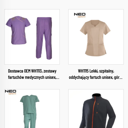
Dostawca OEM WH1113, zestawy
WH1115 Lekki, szpitalny,
fartuchów medycznych unisex,
oddychający fartuch unisex, górna
sprzedaż hurtowa, stroje dla
część z wodoodpornego
pielęgniarek, służba zdrowia,
materiału, uniform z dekoltem w
damskie uniformy, miękkie i
szpic, górna część fartucha,
wygodne kompletne stroje
uniform dla pielęgniarki