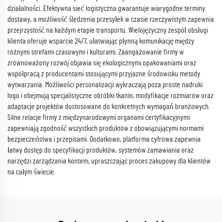
działalności. Efektywna sieć logistyczna gwarantuje wiarygodne terminy
dostawy, a możliwość śledzenia przesyłek w czasie rzeczywistym zapewnia
przejrzystość na każdym etapie transportu. Wielojęzyczny zespół obsługi
klienta oferuje wsparcie 24/7, ułatwiając płynną komunikację między
różnymi strefami czasowymi i kulturami. Zaangażowanie firmy w
zrównoważony rozwój objawia się ekologicznymi opakowaniami oraz
współpracą z producentami stosującymi przyjazne środowisku metody
wytwarzania. Możliwości personalizacji wykraczają poza proste nadruki
logo i obejmują specjalistyczne obróbki tkanin, modyfikacje rozmiarów oraz
adaptacje projektów dostosowane do konkretnych wymagań branżowych.
Silne relacje firmy z międzynarodowymi organami certyfikacyjnymi
zapewniają zgodność wszystkich produktów z obowiązującymi normami
bezpieczeństwa i przepisami. Dodatkowo, platforma cyfrowa zapewnia
łatwy dostęp do specyfikacji produktów, systemów zamawiania oraz
narzędzi zarządzania kontem, upraszczając proces zakupowy dla klientów
na całym świecie.