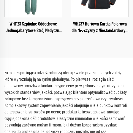
WH1123 Szpitalne Oddechowe
WH237 Hurtowa Kurtka Polarowa
Jednogabarytowe Strój Medyczny
dla Mężczyzny z Niestandardowym
Przemysłowy Strój Kurtka z
Projektem Odzież na Placówkę
dekoltem w szpitalu Ubrania
Półzamek Wysokiej Jakości
robocze
Zimowa Unisex Kurtka Polarowa
Firma eksportująca odzież roboczą oferuje wiele przekonujących zalet,
które wyróżniają ją na rynku globalnym. Po pierwsze, rozległa sieć
dostawców umożliwia konkurencyjne ceny przy jednoczesnym utrzymaniu
wysokich standardów jakości, pozwalając klientom optymalizować budżety
zakupowe bez kompromisów dotyczących bezpieczeństwa czy trwałości.
Kompleksowy system zapewnienia jakości obejmuje wiele punktów kontroli,
od testowania surowców po ocenę produktu końcowego, gwarantując
ciągłą doskonałość produktów. Elastyczne minimalne wielkości zamówień
pozwalają zarówno małym firmom, jak i dużym korporacjom uzyskać
dostęp do profesjonalnej odzieży roboczej, niezależnie od skali