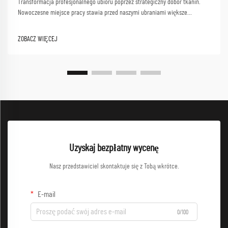
Transformacja profesjonalnego ubioru poprzez strategiczny dobór tkanin.
Nowoczesne miejsce pracy stawia przed naszymi ubraniami większe
wymagania niż kiedykolwiek wcześniej. W miarę jak specjaliści
przemieszczają się między spotkaniami z klientami, sesjami współpracy i
ZOBACZ WIĘCEJ
dynamicznym środowiskiem pracy, nowe...
Uzyskaj bezpłatny wycenę
Nasz przedstawiciel skontaktuje się z Tobą wkrótce.
E-mail
0/100