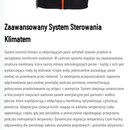
Zaawansowany System Sterowania
Klimatem
System kontroli klimatu w oddychającym jasce softshell stanowi przełom w
zarządzaniu komfortem osobistym. W centrum systemu znajduje się zaawansowana
struktura membrany, która tworzy miliony mikroskopijnych porów – każdy z nich jest
wystarczająco mały, by blokować krople wody, jednocześnie pozwalając parze
wodnej na przenikanie przez materiał. Ta selektywna przepuszczalność zapewnia
odprowadzanie pary wodnej powstałej podczas potnienia, uniemożliwiając
jednoczesne przedostawanie się wilgoci z zewnętrza. System obejmuje umieszczone
w kluczowych miejscach siatkowe panele wentylacyjne pod pachami i wzdłuż
pleców, które współpracują z oddychającą membraną, optymalizując cyrkulację
powietrza. Adaptacyjna izolacja kurtki reaguje na wahania temperatury ciała,
zapewniając ciepło, gdy jest potrzebne, a jednocześnie zapobiegając przegrzaniu
podczas intensywnych aktywności. Dynamiczna regulacja temperatury czyni kurtkę
odpowiednią dla szerokiego zakresu warunków pogodowych i poziomów aktywności.