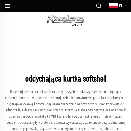
PL
oddychająca kurtka softshell
Oddychający kurtka softshell to szczyt inżynierii odzieży turystycznej, łączący
ochronę i komfort w uniwersalnym projekcie. Ten nowatorski produkt charakteryzuje
się trójwarstwową konstrukcją, która skutecznie odprowadza wilgoć, zapewniając
jednocześnie doskonałą ochronę przed wiatrem. Warstwa zewnętrzna posiada trwało
odporną na wodę powłokę (DWR), która odprowadza lekkie opady i chroni przed
wiatrem, podczas gdy warstwa środkowa wykorzystuje zaawansowaną technologię
membrany, pozwalającą parze wodnej wydostać się na zewnątrz, jednocześnie