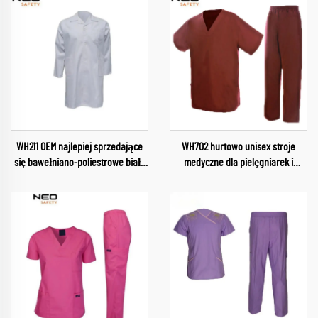
WH211 OEM najlepiej sprzedające
WH702 hurtowo unisex stroje
się bawełniano-poliestrowe białe
medyczne dla pielęgniarek i
fartuchy szpitalne dla kobiet i
lekarzy z niestandardowym logo,
mężczyzn, wielokrotnego użytku,
całkowicie sublimowane kiteliki z
strój lekarza, biały kitel z
krótkim rękawem, wykonane w
mieszanki bawełny i poliestru
Chinach