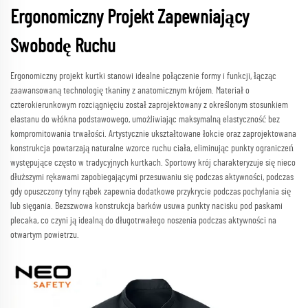
Ergonomiczny Projekt Zapewniający
Swobodę Ruchu
Ergonomiczny projekt kurtki stanowi idealne połączenie formy i funkcji, łącząc
zaawansowaną technologię tkaniny z anatomicznym krójem. Materiał o
czterokierunkowym rozciągnięciu został zaprojektowany z określonym stosunkiem
elastanu do włókna podstawowego, umożliwiając maksymalną elastyczność bez
kompromitowania trwałości. Artystycznie ukształtowane łokcie oraz zaprojektowana
konstrukcja powtarzają naturalne wzorce ruchu ciała, eliminując punkty ograniczeń
występujące często w tradycyjnych kurtkach. Sportowy krój charakteryzuje się nieco
dłuższymi rękawami zapobiegającymi przesuwaniu się podczas aktywności, podczas
gdy opuszczony tylny rąbek zapewnia dodatkowe przykrycie podczas pochylania się
lub sięgania. Bezszwowa konstrukcja barków usuwa punkty nacisku pod paskami
plecaka, co czyni ją idealną do długotrwałego noszenia podczas aktywności na
otwartym powietrzu.