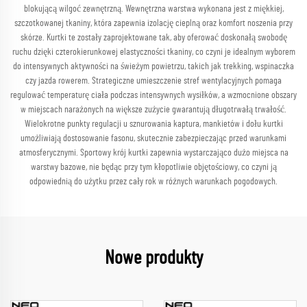
blokującą wilgoć zewnętrzną. Wewnętrzna warstwa wykonana jest z miękkiej,
szczotkowanej tkaniny, która zapewnia izolację cieplną oraz komfort noszenia przy
skórze. Kurtki te zostały zaprojektowane tak, aby oferować doskonałą swobodę
ruchu dzięki czterokierunkowej elastyczności tkaniny, co czyni je idealnym wyborem
do intensywnych aktywności na świeżym powietrzu, takich jak trekking, wspinaczka
czy jazda rowerem. Strategiczne umieszczenie stref wentylacyjnych pomaga
regulować temperaturę ciała podczas intensywnych wysiłków, a wzmocnione obszary
w miejscach narażonych na większe zużycie gwarantują długotrwałą trwałość.
Wielokrotne punkty regulacji u sznurowania kaptura, mankietów i dołu kurtki
umożliwiają dostosowanie fasonu, skutecznie zabezpieczając przed warunkami
atmosferycznymi. Sportowy krój kurtki zapewnia wystarczająco dużo miejsca na
warstwy bazowe, nie będąc przy tym kłopotliwie objętościowy, co czyni ją
odpowiednią do użytku przez cały rok w różnych warunkach pogodowych.
Nowe produkty