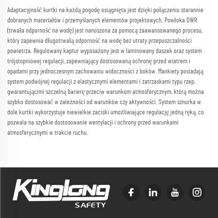
Adaptacyjność kurtki na każdą pogodę osiągnięta jest dzięki połączeniu starannie
dobranych materiałów i przemyślanych elementów projektowych. Powłoka DWR
(trwała odporność na wodę) jest nanoszona za pomocą zaawansowanego procesu,
który zapewnia długotrwałą odporność na wodę bez utraty przepuszczalności
powietrza. Regulowany kaptur wyposażony jest w laminowany daszek oraz system
trójstopniowej regulacji, zapewniający dostosowaną ochronę przed wiatrem i
opadami przy jednoczesnym zachowaniu widoczności z boków. Mankiety posiadają
system podwójnej regulacji z elastycznymi elementami i zatrzaskami typu rzep,
gwarantującimi szczelną barierę przeciw warunkom atmosferycznym, którą można
szybko dostosować w zależności od warunków czy aktywności. System sznurka w
dole kurtki wykorzystuje niewielkie zaciski umożliwiające regulację jedną ręką, co
pozwala na szybkie dostosowanie wentylacji i ochrony przed warunkami
atmosferycznymi w trakcie ruchu.