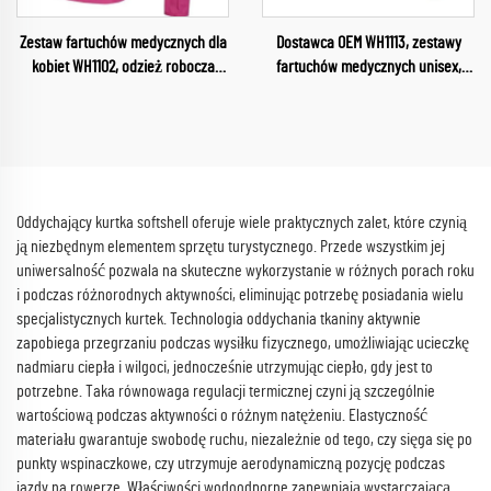
Zestaw fartuchów medycznych dla
Dostawca OEM WH1113, zestawy
kobiet WH1102, odzież robocza
fartuchów medycznych unisex,
medyczna, komplet strojów
sprzedaż hurtowa, stroje dla
pielęgniarskich, uniformy dla
pielęgniarek, służba zdrowia,
personelu medycznego, hurtowe
damskie uniformy, miękkie i
fartuchy medyczne
wygodne kompletne stroje
Oddychający kurtka softshell oferuje wiele praktycznych zalet, które czynią
ją niezbędnym elementem sprzętu turystycznego. Przede wszystkim jej
uniwersalność pozwala na skuteczne wykorzystanie w różnych porach roku
i podczas różnorodnych aktywności, eliminując potrzebę posiadania wielu
specjalistycznych kurtek. Technologia oddychania tkaniny aktywnie
zapobiega przegrzaniu podczas wysiłku fizycznego, umożliwiając ucieczkę
nadmiaru ciepła i wilgoci, jednocześnie utrzymując ciepło, gdy jest to
potrzebne. Taka równowaga regulacji termicznej czyni ją szczególnie
wartościową podczas aktywności o różnym natężeniu. Elastyczność
materiału gwarantuje swobodę ruchu, niezależnie od tego, czy sięga się po
punkty wspinaczkowe, czy utrzymuje aerodynamiczną pozycję podczas
jazdy na rowerze. Właściwości wodoodporne zapewniają wystarczającą