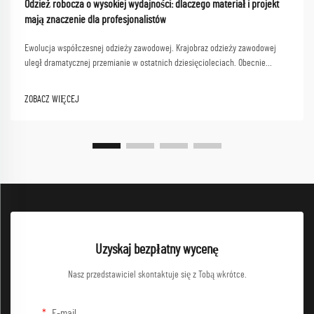
Odzież robocza o wysokiej wydajności: dlaczego materiał i projekt
mają znaczenie dla profesjonalistów
Ewolucja współczesnej odzieży zawodowej. Krajobraz odzieży zawodowej
uległ dramatycznej przemianie w ostatnich dziesięcioleciach. Obecnie
odzież robocza skoncentrowana na wydajności zajmuje czołowe miejsce w
tej ewolucji, łącząc funkcjonalność ze stylem...
ZOBACZ WIĘCEJ
Uzyskaj bezpłatny wycenę
Nasz przedstawiciel skontaktuje się z Tobą wkrótce.
E-mail