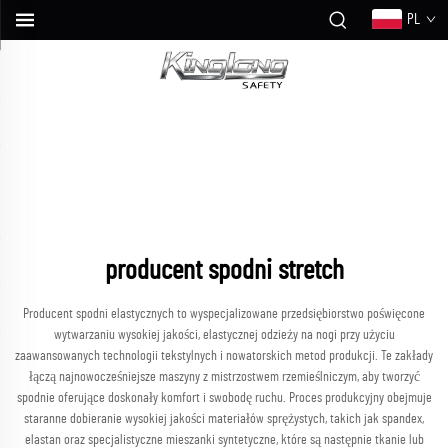
PL
producent spodni stretch
Producent spodni elastycznych to wyspecjalizowane przedsiębiorstwo poświęcone
wytwarzaniu wysokiej jakości, elastycznej odzieży na nogi przy użyciu
zaawansowanych technologii tekstylnych i nowatorskich metod produkcji. Te zakłady
łączą najnowocześniejsze maszyny z mistrzostwem rzemieślniczym, aby tworzyć
spodnie oferujące doskonały komfort i swobodę ruchu. Proces produkcyjny obejmuje
staranne dobieranie wysokiej jakości materiałów sprężystych, takich jak spandex,
elastan oraz specjalistyczne mieszanki syntetyczne, które są następnie tkanie lub