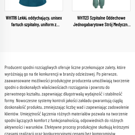
WH1116 Lekki, oddychający, unisex
WH1123 Szpitalne Oddechowe
fartuch szpitalny, uniform z
Jednogabarytowe Strój Medyczny
wodoodpornej tkaniny, kitle z
Przemysłowy Strój Kurtka z
dekoltem w szpic, uniformy
dekoltem w szpitalu Ubrania
pielęgniarek
robocze
Producent spodni rozciągliwych oferuje liczne przekonujące zalety, które
wyróżniają go na tle konkurencji w branży odzieżowej. Po pierwsze,
zaawansowane możliwości produkcyjne producenta umożliwiają tworzenie
spodni o doskonałych właściwościach rozciągania i powrotu do
pierwotnego kształtu, zapewniając długotrwałą wydajność i stabilność
formy. Nowoczesne systemy kontroli jakości zakładu gwarantują ciągłą
doskonałość produktu, zmniejszając liczbę wad i zapewniając zadowolenie
klientów. Umiejętność łączenia różnych materiałów pozwala na tworzenie
spodni łączących komfort z funkcjonalnością, odpowiednich do różnych
aktywności i warunków. Efektywne procesy produkcyjne skutkują krótszymi
czasami realizacji oraz konkurencyjnymi cenami bez kompromisów