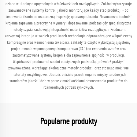
dziane w tkaniny o optymalnych właściwościach rozciągliwych. Zakład wykorzystuje
zaawansowane systemy kontroli jakości monitorujące każdy etap produkcji – od
testowania tkanin po ostateczną inspekcję gotowego ubrania. Nowoczesne techniki
krojenia zapewniają precyzyjne wymiary i dopasowanie, podczas gdy specjalistyczne
metody szycia zachowują integralność materiałów rozciągliwych. Producent
zazwyczaj integruje w swoich produktach technologie odprowadzające wilgoć, cechy
kompresyjne oraz wzmocnienia trwałości. Zakłady te często wykorzystują systemy
projektowania wspomaganego komputerowo (CAD) do tworzenia wzorów oraz
zautomatyzowane systemy krojenia dla zapewnienia spójności w produkcji.
Współcześni producenci spodni elastycznych podkreślają również praktyki
zrównoważone, wdrażając ekologiczne metody produkcji oraz stosując możliwie
materiały recyklingowe. Dbałość o ścisłe przestrzeganie międzynarodowych
standardów jakości idzie w parze z możliwościami dostosowania produktów do
różnorodnych potrzeb rynkowych.
Popularne produkty