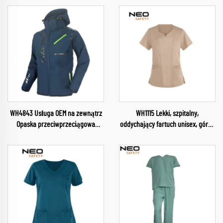
WH4843 Usługa OEM na zewnątrz
WH1115 Lekki, szpitalny,
Opaska przeciwprzeciągowa
oddychający fartuch unisex, górna
Softshell Obozowanie i turystyka
część z wodoodpornego
Ubrania Soft Shell Kurtka dla
materiału, uniform z dekoltem w
mężczyzn Kurtka z demontowalną
szpic, górna część fartucha,
kapturem
uniform dla pielęgniarki